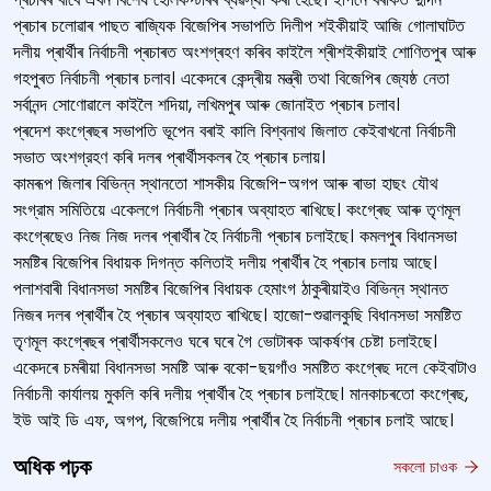
প্ৰচাৰ চলোৱাৰ পাছত ৰাজ্যিক বিজেপিৰ সভাপতি দিলীপ শ‍ইকীয়াই আজি গোলাঘাটত
দলীয় প্ৰাৰ্থীৰ নিৰ্বাচনী প্ৰচাৰত অংশগ্ৰহণ কৰিব কাইলৈ শ্ৰীশ‍ইকীয়াই শোণিতপুৰ আৰু
গহপুৰত নির্বাচনী প্ৰচাৰ চলাব। একেদৰে কেন্দ্ৰীয় মন্ত্ৰী তথা বিজেপিৰ জ্যেষ্ঠ নেতা
সৰ্বানন্দ সোণোৱালে কাইলৈ শদিয়া, লখিমপুৰ আৰু জোনাইত প্ৰচাৰ চলাব।
প্ৰদেশ কংগ্ৰেছৰ সভাপতি ভূপেন বৰাই কালি বিশ্বনাথ জিলাত কেইবাখনো নির্বাচনী
সভাত অংশগ্রহণ কৰি দলৰ প্ৰাৰ্থীসকলৰ হৈ প্ৰচাৰ চলায়।
কামৰূপ জিলাৰ বিভিন্ন স্থানতো শাসকীয় বিজেপি-অগপ আৰু ৰাভা হাছং যৌথ
সংগ্রাম সমিতিয়ে একেলগে নির্বাচনী প্ৰচাৰ অব্যাহত ৰাখিছে। কংগ্ৰেছ আৰু তৃণমূল
কংগ্ৰেছেও নিজ নিজ দলৰ প্ৰাৰ্থীৰ হৈ নিৰ্বাচনী প্ৰচাৰ চলাইছে। কমলপুৰ বিধানসভা
সমষ্টিৰ বিজেপিৰ বিধায়ক দিগন্ত কলিতাই দলীয় প্ৰাৰ্থীৰ হৈ প্ৰচাৰ চলায় আছে।
পলাশবাৰী বিধানসভা সমষ্টিৰ বিজেপিৰ বিধায়ক হেমাংগ ঠাকুৰীয়াইও বিভিন্ন স্থানত
নিজৰ দলৰ প্ৰাৰ্থীৰ হৈ প্ৰচাৰ অব্যাহত ৰাখিছে। হাজো-শুৱালকুছি বিধানসভা সমষ্টিত
তৃণমূল কংগ্ৰেছৰ প্ৰাৰ্থীসকলেও ঘৰে ঘৰে গৈ ভোটাৰক আকৰ্ষণৰ চেষ্টা চলাইছে।
একেদৰে চমৰীয়া বিধানসভা সমষ্টি আৰু বকো-ছয়গাঁও সমষ্টিত কংগ্ৰেছ দলে কেইবাটাও
নির্বাচনী কার্যালয় মুকলি কৰি দলীয় প্ৰাৰ্থীৰ হৈ প্ৰচাৰ চলাইছে। মানকাচৰতো কংগ্ৰেছ,
ইউ আই ডি এফ, অগপ, বিজেপিয়ে দলীয় প্ৰাৰ্থীৰ হৈ নিৰ্বাচনী প্ৰচাৰ চলাই আছে।
অধিক পঢ়ক
সকলো চাওক