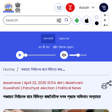
Language Selecti
Me
Search
শুনক বাতৰি
সন্ধ্যার খবর
মন কী বাত
স্ক্ৰীণ ৰিডাৰৰ প্ৰৱেশ
Transcript summary
Home
পঞ্চায়ত নিৰ্বাচনৰ বাবে বিভিন্ন ৰাজনৈতিক দলৰ প্ৰচাৰ অভিযান অব্যাহত
খেলা অডিঅ' সন্ধ্যার খবর
Assamese |
April 22, 2025 10:04 AM
| Akashvani
Guwahati
| Panchyat election
| Political News
পঞ্চায়ত নিৰ্বাচনৰ বাবে বিভিন্ন ৰাজনৈতিক দলৰ প্ৰচাৰ অভিযান অব্যাহত