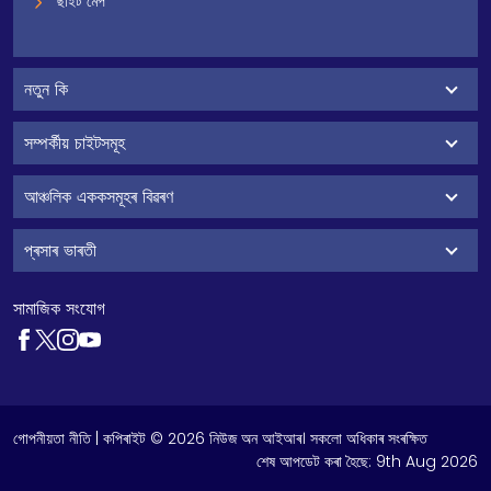
ছাইট মেপ
নতুন কি
সম্পৰ্কীয় চাইটসমূহ
আঞ্চলিক এককসমূহৰ বিৱৰণ
প্ৰসাৰ ভাৰতী
সামাজিক সংযোগ
গোপনীয়তা নীতি
| কপিৰাইট © 2026 নিউজ অন আইআৰ। সকলো অধিকাৰ সংৰক্ষিত
শেষ আপডেট কৰা হৈছে:
9th Aug 2026