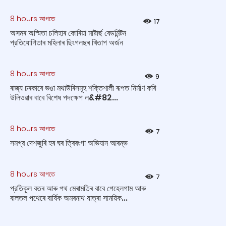
8 hours আগতে
17
অসমৰ অস্মিতা চলিহাৰ কোৰিয়া মাষ্টাৰ্ছ বেডমিন্টন
প্রতিযোগিতাৰ মহিলাৰ ছিংগলছৰ খিতাপ অর্জন
8 hours আগতে
9
ৰাজ্য চৰকাৰে ভঙা মথাউৰিসমূহ শক্তিশালী ৰূপত নিৰ্মাণ কৰি
উলিওৱাৰ বাবে বিশেষ পদক্ষেপ ল&#82...
8 hours আগতে
7
সমগ্র দেশজুৰি হৰ ঘৰ ত্ৰিৰংগা অভিযান আৰম্ভ
8 hours আগতে
7
প্রতিকূল বতৰ আৰু পথ মেৰামতিৰ বাবে পেহেলগাম আৰু
বালতল পথেৰে বাৰ্ষিক অমৰনাথ যাত্ৰা সাময়িক...