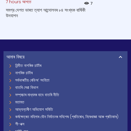
7 hours আগতে
7
সমগ্র দেশত ভাৰত ত্যাগ আন্দোলনৰ ৮৪ সংখ্যক বার্ষিকী
উদযাপন
আমাৰ বিষয়ে
হিন্দীত নাগৰিক চাৰ্টাৰ
নাগৰিক চাৰ্টাৰ
সৰ্বভাৰতীয় ৰেডিঅ’ সংহিতা
বাতৰি সেৱা বিভাগ
সম্প্ৰচাৰ মাধ্যমৰ বাবে বাতৰি নীতি
মতামত
আভ্যন্তৰীণ অভিযোগ সমিতি
কৰ্মক্ষেত্ৰত মহিলাৰ যৌন নিৰ্যাতনৰ সবিশেষ (প্ৰতিৰোধ, নিষেধাজ্ঞা আৰু প্ৰতিকাৰ)
শী-বক্স