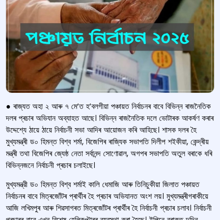
● ৰাজ্যত অহা ২ আৰু ৭ মে’ত হ’বলগীয়া পঞ্চায়ত নিৰ্বাচনৰ বাবে বিভিন্ন ৰাজনৈতিক
দলৰ প্ৰচাৰ অভিযান অব্যাহত আছে। বিভিন্ন ৰাজনৈতিক দলে ভোটাৰক আকৰ্ষণ কৰাৰ
উদ্দেশ্যে ঠায়ে ঠায়ে নির্বাচনী সভা আদিৰ আয়োজন কৰি আহিছে। শাসক দলৰ হৈ
মুখ্যমন্ত্ৰী ড০ হিমন্ত বিশ্ব শৰ্মা, বিজেপিৰ ৰাজ্যিক সভাপতি দিলীপ শ‍ইকীয়া, কেন্দ্ৰীয়
মন্ত্ৰী তথা বিজেপিৰ জ্যেষ্ঠ নেতা সৰ্বানন্দ সোণোৱাল, অগপৰ সভাপতি অতুল বৰাকে ধৰি
বিভিন্নজনে নিৰ্বাচনী প্ৰচাৰ চলাইছে।
মুখ্যমন্ত্রী ড০ হিমন্ত বিশ্ব শৰ্মাই কালি ধেমাজি আৰু তিনিচুকীয়া জিলাত পঞ্চায়ত
নিৰ্বাচনৰ বাবে মিত্ৰজোঁটৰ প্ৰাৰ্থীৰ হৈ প্ৰচাৰ অভিযানত অংশ লয়। মুখ্যমন্ত্ৰীগৰাকীয়ে
আজি লখিমপুৰ আৰু শিৱসাগৰত মিত্ৰজোঁটৰ প্ৰাৰ্থীৰ হৈ নিৰ্বাচনী প্ৰচাৰ চলাব। নির্বাচনী
প্ৰচাৰৰ বাবে এখন বিশেষ হেলিকপ্টাৰৰ ব্যৱস্থা কৰা হৈছে। ইপিনে বৰাকত দুদিন