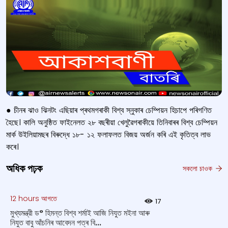
● চীনৰ ঝাও ঝিনটং এছিয়াৰ প্ৰথমগৰাকী বিশ্ব স্নুকাৰ চেম্পিয়ন হিচাপে পৰিগণিত
হৈছে। কালি অনুষ্ঠিত ফাইনেলত ২৮ বছৰীয়া খেলুৱৈগৰাকীয়ে তিনিবাৰৰ বিশ্ব চেম্পিয়ন
মার্ক উইলিয়ামছৰ বিৰুদ্ধে ১৮- ১২ ফলাফলত বিজয় অর্জন কৰি এই কৃতিত্ব লাভ
কৰে।
অধিক পঢ়ক
সকলো চাওক
12 hours আগতে
17
মুখ্যমন্ত্রী ড° হিমন্ত বিশ্ব শর্মাই আজি নিযুত ম‍ইনা আৰু
নিযুত বাবু আঁচনিৰ আবেদন পত্ৰ বি...