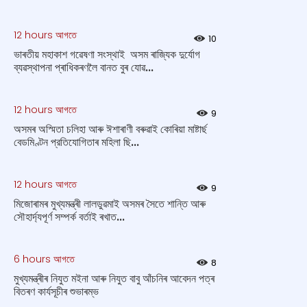
12 hours আগতে
10
ভাৰতীয় মহাকাশ গৱেষণা সংস্থাই অসম ৰাজ্যিক দুৰ্যোগ
ব্যৱস্থাপনা প্ৰাধিকৰণলৈ বানত বুৰ যোৱ...
12 hours আগতে
9
অসমৰ অস্মিতা চলিহা আৰু ঈশাৰাণী বৰুৱাই কোৰিয়া মাষ্টাৰ্ছ
বেডমিণ্টন প্রতিযোগিতাৰ মহিলা ছি...
12 hours আগতে
9
মিজোৰামৰ মুখ্যমন্ত্ৰী লালডুৱমাই অসমৰ সৈতে শান্তি আৰু
সৌহাৰ্দ্যপূৰ্ণ সম্পৰ্ক বৰ্তাই ৰখাত...
6 hours আগতে
8
মুখ্যমন্ত্ৰীৰ নিযুত মইনা আৰু নিযুত বাবু আঁচনিৰ আবেদন পত্ৰ
বিতৰণ কাৰ্যসূচীৰ শুভাৰম্ভ