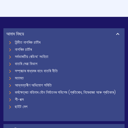
আমাৰ বিষয়ে
হিন্দীত নাগৰিক চাৰ্টাৰ
নাগৰিক চাৰ্টাৰ
সৰ্বভাৰতীয় ৰেডিঅ’ সংহিতা
বাতৰি সেৱা বিভাগ
সম্প্ৰচাৰ মাধ্যমৰ বাবে বাতৰি নীতি
মতামত
আভ্যন্তৰীণ অভিযোগ সমিতি
কৰ্মক্ষেত্ৰত মহিলাৰ যৌন নিৰ্যাতনৰ সবিশেষ (প্ৰতিৰোধ, নিষেধাজ্ঞা আৰু প্ৰতিকাৰ)
শী-বক্স
ছাইট মেপ