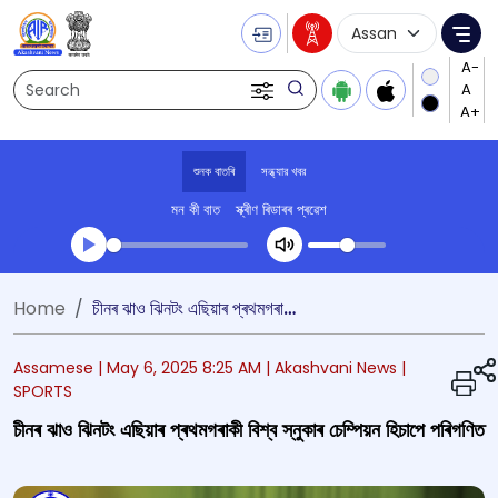
Language Selecti
Me
Search
শুনক বাতৰি
সন্ধ্যার খবর
মন কী বাত
স্ক্ৰীণ ৰিডাৰৰ প্ৰৱেশ
Transcript summary
Home
চীনৰ ঝাও ঝিনটং এছিয়াৰ প্ৰথমগৰাকী বিশ্ব স্নুকাৰ চেম্পিয়ন হিচাপে পৰিগণিত
খেলা অডিঅ' সন্ধ্যার খবর
Assamese |
May 6, 2025 8:25 AM
| Akashvani News
|
SPORTS
চীনৰ ঝাও ঝিনটং এছিয়াৰ প্ৰথমগৰাকী বিশ্ব স্নুকাৰ চেম্পিয়ন হিচাপে পৰিগণিত