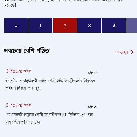
দিয়েছে।
Previous page
←
1
2
3
4
সবচেয়ে বেশি পঠিত
সব দেখুন
3 hours আগে
11
কেন্দ্রীয় স্বরাষ্ট্রমন্ত্রী অমিত শাহ কবিগুরু রবীন্দ্রনাথ ঠাকুরের
প্রয়াণ দিবসে তার প্র...
3 hours আগে
8
প্রধানমন্ত্রী নরেন্দ্র মোদী আগামীকাল IIT দিল্লির ৫৭-তম
সমাবর্তনে ভাষণ দেবেন