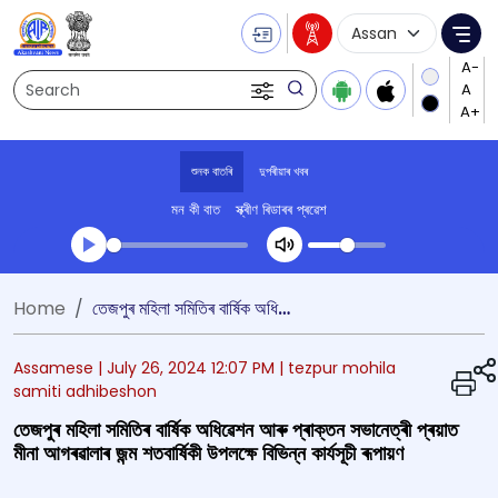
Language Selecti
Me
Search
শুনক বাতৰি
দুপৰীয়াৰ খবৰ
মন কী বাত
স্ক্ৰীণ ৰিডাৰৰ প্ৰৱেশ
Transcript summary
Home
তেজপুৰ মহিলা সমিতিৰ বাৰ্ষিক অধিৱেশন আৰু প্ৰাক্তন সভানেত্ৰী প্ৰয়াত মীনা আগৰৱালাৰ জন্ম শতবার্ষিকী উপলক্ষে বিভিন্ন কাৰ্যসূচী ৰূপায়ণ
খেলা অডিঅ' দুপৰীয়াৰ খবৰ
Assamese |
July 26, 2024 12:07 PM
| tezpur mohila
samiti adhibeshon
তেজপুৰ মহিলা সমিতিৰ বাৰ্ষিক অধিৱেশন আৰু প্ৰাক্তন সভানেত্ৰী প্ৰয়াত
মীনা আগৰৱালাৰ জন্ম শতবার্ষিকী উপলক্ষে বিভিন্ন কাৰ্যসূচী ৰূপায়ণ