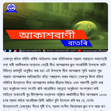
তেজপুৰ মহিলা সমিতি বাৰ্ষিক অধিৱেশন আৰু সমিতিৰখনৰ প্ৰয়াত প্ৰাক্তন সভানেত্ৰী
তথা নাৰী সৱলীকৰণৰ অন্যতম নেত্রী মীনা আগৰৱালাৰ জন্ম শতবার্ষিকী উপলক্ষে কালি
বিভিন্ন কাৰ্যসূচী অনুষ্ঠিত কৰা হয়। এই উপলক্ষে মীনা আগৰৱালা স্মৃতি ভৱনত পুৱা
প্ৰয়াত আগৰৱালাৰ প্ৰতিচ্ছবিত বন্তি প্ৰজ্বলন কৰাৰ পাছতে তেজপুৰ জিলা মহিলা
সমিতিৰ উদ্যোগত মীনা আগৰৱালাৰ কৰ্মময় জীৱনৰ বিষয়ে এখন প্ৰদৰ্শনী মুকলি কৰা
হয়। অনুষ্ঠানৰ লগত সংগতি ৰাখি আয়োজিত বক্তৃতা অনুষ্ঠানত অংশগ্ৰহণ কৰি
সাহিত্য অকাডেমী যুৱ বঁটাপ্ৰাপক অধ্যাপক অৰিন্দম বৰকটকীয়ে মীনা আগৰৱালা ১৯৩৬
চনৰ প্ৰথম মহিলা অৰ্কেষ্ট্ৰাৰ শিল্পী আছিল বুলি উল্লেখ কৰি কয় যে, তেওঁৰ
উদ্যোগতেই তেজপুৰত গীতৰ সৃষ্টি হ’ল, প্রথম সংগীত বিদ্যালয়ৰ জন্ম হ’ল আৰু বাণ