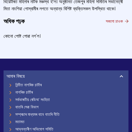
থিয়েটাৰত মহিলাৰ নাটক মঞ্চস্থ হ’ল। অনুষ্ঠানত তেজপুৰ মহিলা সমিতিৰ সভানেত্ৰী
মিতা নাংগিয়া গোস্বামীৰ লগতে অন্যান্য বিশিষ্ট ব্যক্তিসকল উপস্থিত থাকে।
অধিক পঢ়ক
সকলো চাওক
কোনো পোষ্ট পোৱা নগ'ল।
আমাৰ বিষয়ে
হিন্দীত নাগৰিক চাৰ্টাৰ
নাগৰিক চাৰ্টাৰ
সৰ্বভাৰতীয় ৰেডিঅ’ সংহিতা
বাতৰি সেৱা বিভাগ
সম্প্ৰচাৰ মাধ্যমৰ বাবে বাতৰি নীতি
মতামত
আভ্যন্তৰীণ অভিযোগ সমিতি