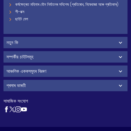
কৰ্মক্ষেত্ৰত মহিলাৰ যৌন নিৰ্যাতনৰ সবিশেষ (প্ৰতিৰোধ, নিষেধাজ্ঞা আৰু প্ৰতিকাৰ)
শী-বক্স
ছাইট মেপ
নতুন কি
সম্পৰ্কীয় চাইটসমূহ
আঞ্চলিক এককসমূহৰ বিৱৰণ
প্ৰসাৰ ভাৰতী
সামাজিক সংযোগ