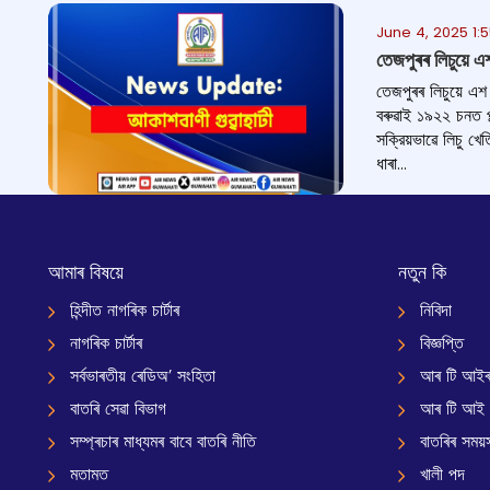
June 4, 2025 1:
তেজপুৰৰ লিচুয়ে এ
তেজপুৰৰ লিচুয়ে এশ
বৰুৱাই ১৯২২ চনত পল
সক্রিয়ভাৱে লিচু খ
ধাৰা...
আমাৰ বিষয়ে
নতুন কি
হিন্দীত নাগৰিক চাৰ্টাৰ
নিবিদা
নাগৰিক চাৰ্টাৰ
বিজ্ঞপ্তি
সৰ্বভাৰতীয় ৰেডিঅ’ সংহিতা
আৰ টি আইৰ
বাতৰি সেৱা বিভাগ
আৰ টি আই
সম্প্ৰচাৰ মাধ্যমৰ বাবে বাতৰি নীতি
বাতৰিৰ সময়স
মতামত
খালী পদ