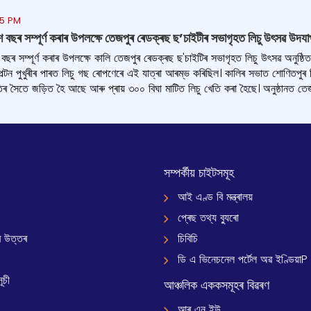
55 PM
শ বছৰ সম্পূৰ্ণ কৰাৰ উপলক্ষে তেজপুৰ ৰেডক্ৰছ ছ’চাইটীৰ সভাগৃহত লিচু উৎসৱ উদয
 বছৰ সম্পূৰ্ণ কৰাৰ উপলক্ষে কালি তেজপুৰ ৰেডক্ৰছ ছ'চাইটিৰ সভাগৃহত লিচু উৎসৱ অনুষ্ঠ
্টন পুখুৰীৰ পাৰত লিচু গছ ৰোপণেৰে এই যাত্ৰা আৰম্ভ কৰিছিল। কালিৰ সভাত শোণিতপুৰ 
েতিৰ সৈতে জড়িত হৈ আছে আৰু প্ৰায় ৩০০ বিঘা মাটিত লিচু খেতি কৰা হৈছে। অনুষ্ঠানত ত
সম্পৰ্কীয় চাইটসমূহ
আই এণ্ড বি মন্ত্ৰালয়
প্ৰেছ তথ্য ব্যুৰো
 উত্তৰ
চিবিচি
ডি এ ভিনেচনেল পৰ্টেল অৱ ইণ্ডিয়াP
ূচী
আঞ্চলিক এককসমূহৰ বিৱৰণ
আৰ এন ইউ