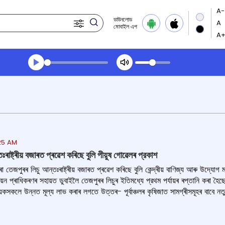
ডাউনলোড
মোবাইল এপ
Transcript summary
খেলা অডিঅ' সন্ধ্যার খবর
:25 AM
ৰাষ্ট্ৰীয় বজাৰত প্ৰৱেশ কৰিছে বুলি পীয়ুষ গোৱেলৰ প্রকাশ
েজপুৰৰ লিচু আন্তঃৰাষ্ট্ৰীয় বজাৰত প্ৰৱেশ কৰিছে বুলি কেন্দ্ৰীয় বাণিজ্য আৰু উদ্যোগ মন
নয়ন প্ৰাধিকৰণৰ সহায়ত ডুবাইলৈ তেজপুৰৰ লিচুৰ ইতিমধ্যে প্রথম পৰ্যায়ৰ ৰপ্তানি কৰা হৈ
়কসকলে উন্নত মূল্য লাভ কৰাৰ লগতে উত্তৰ- পূৰ্বাঞ্চলৰ কৃষিজাত সামগ্ৰীসমূহৰ বাবে নতুন সুয