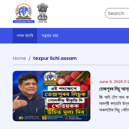
Search
শুনক বাতৰি
সন্ধ্যার খবর
Home
tezpur lichi assam
June 9, 2026 11
তেজপুৰৰ লিচু আন্তঃ
জি আই টেগ লাভ কৰা ত
সামগ্ৰী ৰপ্তানি উন্
অঞ্চলটোৰ লিচু খেতিয