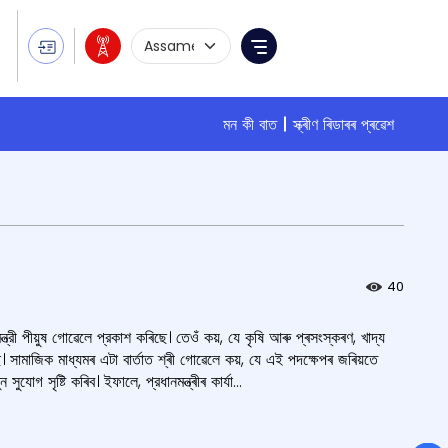
Language Selection
Menu
মন কী বাত
স্ক্ৰীণ ৰিডাৰৰ প্ৰৱেশ
40
্ত্রী পীয়ুষ গোৱেলে প্রকাশ কৰিছে। তেওঁ কয়, যে কৃষি আৰু প্ৰসংস্কৰণ, খাদ্য
ছে। সামাজিক মাধ্যমৰ এটা বাৰ্তাত শ্ৰী গোৱেলে কয়, যে এই পদক্ষেপৰ জৰিয়তে
োগ সৃষ্টি কৰিব। ইফালে, প্রধানমন্ত্ৰীৰ কাৰ্যা...