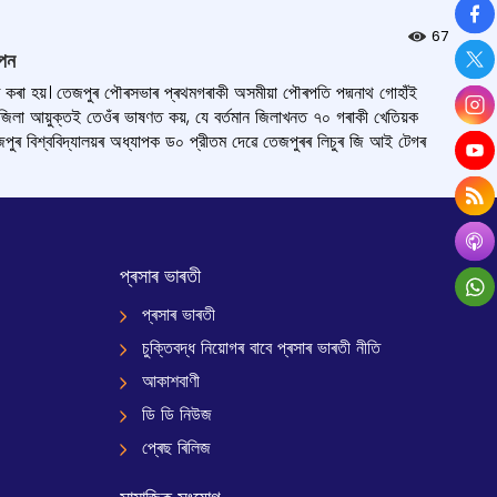
So
67
াপন
িত কৰা হয়। তেজপুৰ পৌৰসভাৰ প্ৰথমগৰাকী অসমীয়া পৌৰপতি পদ্মনাথ গোহাঁই
জিলা আয়ুক্তই তেওঁৰ ভাষণত কয়, যে বর্তমান জিলাখনত ৭০ গৰাকী খেতিয়ক
েজপুৰ বিশ্ববিদ্যালয়ৰ অধ্যাপক ড০ প্রীতম দেৱে তেজপুৰৰ লিচুৰ জি আই টেগৰ
প্ৰসাৰ ভাৰতী
প্ৰসাৰ ভাৰতী
চুক্তিবদ্ধ নিয়োগৰ বাবে প্ৰসাৰ ভাৰতী নীতি
আকাশবাণী
ডি ডি নিউজ
প্ৰেছ ৰিলিজ