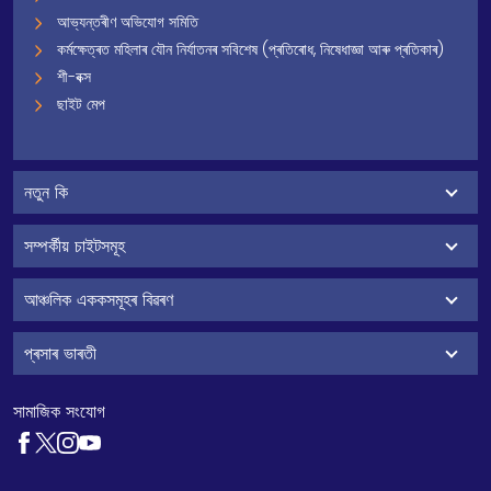
আভ্যন্তৰীণ অভিযোগ সমিতি
কৰ্মক্ষেত্ৰত মহিলাৰ যৌন নিৰ্যাতনৰ সবিশেষ (প্ৰতিৰোধ, নিষেধাজ্ঞা আৰু প্ৰতিকাৰ)
শী-বক্স
ছাইট মেপ
নতুন কি
সম্পৰ্কীয় চাইটসমূহ
আঞ্চলিক এককসমূহৰ বিৱৰণ
প্ৰসাৰ ভাৰতী
সামাজিক সংযোগ