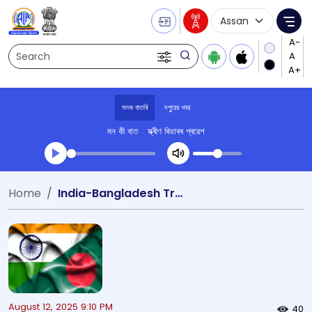
Language Selecti
Me
Search
শুনক বাতৰি
দপুুরের খবর
মন কী বাত
স্ক্ৰীণ ৰিডাৰৰ প্ৰৱেশ
Transcript summary
Home
India-Bangladesh Trade
খেলা অডিঅ' দপুুরের খবর
August 12, 2025 9:10 PM
40