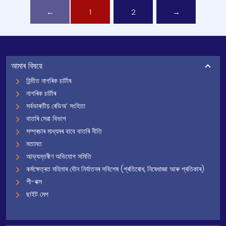
←
1
2
→
আমাৰ বিষয়ে
হিন্দীত নাগৰিক চাৰ্টাৰ
নাগৰিক চাৰ্টাৰ
সৰ্বভাৰতীয় ৰেডিঅ’ সংহিতা
বাতৰি সেৱা বিভাগ
সম্প্ৰচাৰ মাধ্যমৰ বাবে বাতৰি নীতি
মতামত
আভ্যন্তৰীণ অভিযোগ সমিতি
কৰ্মক্ষেত্ৰত মহিলাৰ যৌন নিৰ্যাতনৰ সবিশেষ (প্ৰতিৰোধ, নিষেধাজ্ঞা আৰু প্ৰতিকাৰ)
শী-বক্স
ছাইট মেপ