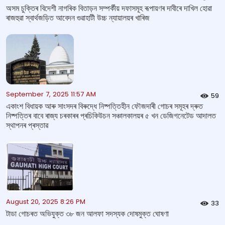
অসম চুক্তিৰ বিদেশী নাগৰিক বিতাড়ন সম্পৰ্কীয় দফাসমূহ ৰূপায়ণৰ দাবীৰে দাখিল হোৱা
ৰাজহুৱা স্বার্থজড়িত আবেদন গুৱাহাটী উচ্চ ন্যায়ালয়ৰ খাৰিজ
September 7, 2025 11:57 AM
59
একাংশ বিধায়ক আৰু সাংসদৰ বিৰুদ্ধে নিষ্পত্তিহীন ফৌজদাৰী গোচৰ সমূহৰ দ্ৰুত
নিষ্পত্তিৰ বাবে ৰাজ্য চৰকাৰৰ প্ৰচিকিউচন সঞ্চালকালয়ৰ ৫ খন ডেজিগনেটেড আদালত
স্থাপনৰ প্ৰস্তাৱ
August 20, 2025 8:26 PM
33
টাডা গোচৰত অভিযুক্ত ৩৮ জন আলফা সদস্যক দোষমুক্ত ঘোষণা