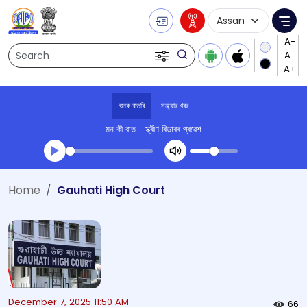
Language Selecti
Me
Search
শুনক বাতৰি
সন্ধ্যার খবর
মন কী বাত
স্ক্ৰীণ ৰিডাৰৰ প্ৰৱেশ
Transcript summary
Home
Gauhati High Court
খেলা অডিঅ' সন্ধ্যার খবর
December 7, 2025 11:50 AM
66