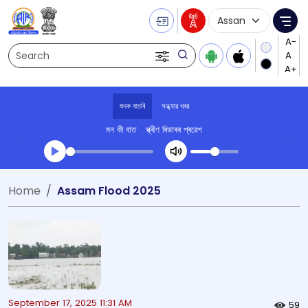
Language Selecti
Me
Search
শুনক বাতৰি
সন্ধ্যার খবর
মন কী বাত
স্ক্ৰীণ ৰিডাৰৰ প্ৰৱেশ
Transcript summary
Home
Assam Flood 2025
খেলা অডিঅ' সন্ধ্যার খবর
September 17, 2025 11:31 AM
59