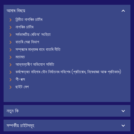
আমাৰ বিষয়ে
হিন্দীত নাগৰিক চাৰ্টাৰ
নাগৰিক চাৰ্টাৰ
সৰ্বভাৰতীয় ৰেডিঅ’ সংহিতা
বাতৰি সেৱা বিভাগ
সম্প্ৰচাৰ মাধ্যমৰ বাবে বাতৰি নীতি
মতামত
আভ্যন্তৰীণ অভিযোগ সমিতি
কৰ্মক্ষেত্ৰত মহিলাৰ যৌন নিৰ্যাতনৰ সবিশেষ (প্ৰতিৰোধ, নিষেধাজ্ঞা আৰু প্ৰতিকাৰ)
শী-বক্স
ছাইট মেপ
নতুন কি
সম্পৰ্কীয় চাইটসমূহ