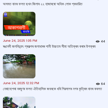
অসমত বানৰ ফলত ছখন জিলাৰ ২২ হাজাৰৰো অধিক লোক প্ৰভাৱিত
June 24, 2025 1:05 PM
44
ৰঙানদী জলবিদ্যুৎ প্ৰকল্পৰ জলাধাৰৰ পানী উচ্চতম সীমা অতিক্ৰম কৰাৰ উপক্ৰম
June 24, 2025 12:32 PM
64
নেৰানেপেৰা বৰষুণৰ ফলত ঐতিহাসিক ৰংঘৰকে ধৰি শিৱসাগৰ নগৰ কৃত্ৰিম বানৰ কবলত