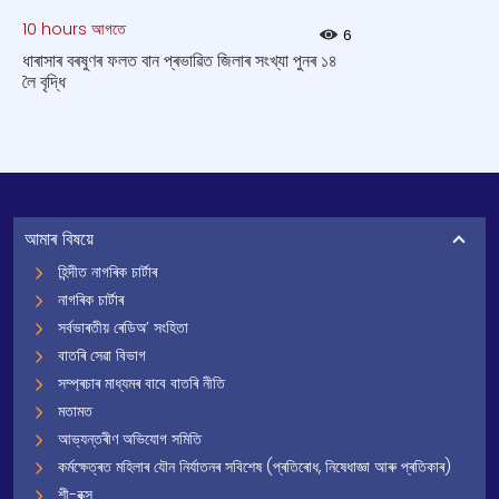
10 hours আগতে
6
ধাৰাসাৰ বৰষুণৰ ফলত বান প্ৰভাৱিত জিলাৰ সংখ্যা পুনৰ ১৪
লৈ বৃদ্ধি
আমাৰ বিষয়ে
হিন্দীত নাগৰিক চাৰ্টাৰ
নাগৰিক চাৰ্টাৰ
সৰ্বভাৰতীয় ৰেডিঅ’ সংহিতা
বাতৰি সেৱা বিভাগ
সম্প্ৰচাৰ মাধ্যমৰ বাবে বাতৰি নীতি
মতামত
আভ্যন্তৰীণ অভিযোগ সমিতি
কৰ্মক্ষেত্ৰত মহিলাৰ যৌন নিৰ্যাতনৰ সবিশেষ (প্ৰতিৰোধ, নিষেধাজ্ঞা আৰু প্ৰতিকাৰ)
শী-বক্স