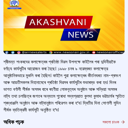
শ্ৰীমন্ত শংকৰদেৱ কলাক্ষেত্ৰৰ প্ৰতিষ্ঠা দিৱস উপলক্ষে কাইলৈৰ পৰা দুদিনীয়াকৈ
বৰ্ণাঢ্য কাৰ্যসূচীৰ আয়োজন কৰা হৈছে। ১৯৯৮ চনৰ ৯ নৱেম্বৰত কলাক্ষেত্র
আনুষ্ঠানিকভাৱে মুকলি কৰা হৈছিল। কাইলৈ পুৱা কলাক্ষেত্ৰৰ কীৰ্তনঘৰত নাম-প্ৰসংগ
আৰু আয়তীসকলৰ দিহানামেৰে প্ৰতিষ্ঠা দিৱসৰ কাৰ্যসূচীৰ শুভাৰম্ভ কৰা হব। দিনৰ
ভাগত বৰ্ণালী শীৰ্ষক অসমৰ বাৰে ৰহণীয়া লোকনৃত্যৰ অনুষ্ঠান আৰু সন্ধিয়া অসমৰ
নাট্য তথা চলচ্চিত্ৰ জগতৰ অন্যতম পুৰোধা সদ্যপ্রয়াত কুলদা কুমাৰ ভট্টাচাৰ্যৰ স্মৃতিত
শ্ৰদ্ধাঞ্জলি অনুষ্ঠান আৰু নাট্যানুষ্ঠান পৰিৱেশন কৰা হ
‘
ব। দ্বিতীয় দিনা সোণালী সুদিন
শীর্ষক ব্যতিক্রমী কার্যসূচী অনুষ্ঠিত হ
‘
ব।
অধিক পঢ়ক
সকলো চাওক