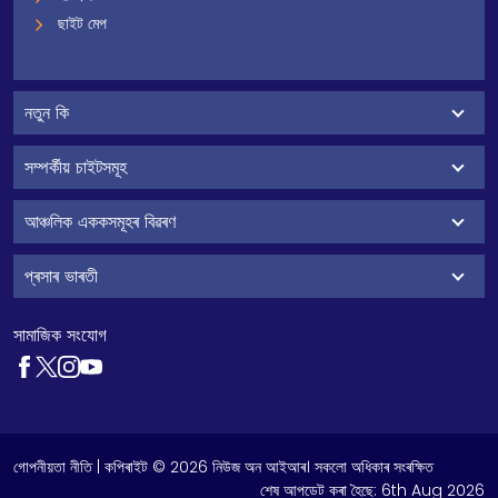
ছাইট মেপ
নতুন কি
সম্পৰ্কীয় চাইটসমূহ
আঞ্চলিক এককসমূহৰ বিৱৰণ
প্ৰসাৰ ভাৰতী
সামাজিক সংযোগ
গোপনীয়তা নীতি
| কপিৰাইট © 2026 নিউজ অন আইআৰ। সকলো অধিকাৰ সংৰক্ষিত
শেষ আপডেট কৰা হৈছে:
6th Aug 2026