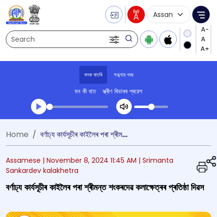
Language Selecti
Me
Search
শুনক বাতৰি
সন্ধ্যার খবর
মন কী বাত
স্ক্ৰীণ ৰিডাৰৰ প্ৰৱেশ
Transcript summary
Home
বৰ্ণাঢ্য কাৰ্যসূচীৰ কাইলৈৰ পৰা শ্ৰীমন্ত শংকৰদেৱ কলাক্ষেত্ৰৰ প্ৰতিষ্ঠা দিৱস
খেলা অডিঅ' সন্ধ্যার খবর
Assamese |
November 8, 2024 11:45 AM
| Srimanta
Sankardev kalakhetra
বৰ্ণাঢ্য কাৰ্যসূচীৰ কাইলৈৰ পৰা শ্ৰীমন্ত শংকৰদেৱ কলাক্ষেত্ৰৰ প্ৰতিষ্ঠা দিৱস