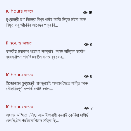
10 hours আগতে
15
মুখ্যমন্ত্রী ড° হিমন্ত বিশ্ব শর্মাই আজি নিযুত ম‍ইনা আৰু
নিযুত বাবু আঁচনিৰ আবেদন পত্ৰ বি...
11 hours আগতে
9
ভাৰতীয় মহাকাশ গৱেষণা সংস্থাই অসম ৰাজ্যিক দুৰ্যোগ
ব্যৱস্থাপনা প্ৰাধিকৰণলৈ বানত বুৰ যোৱ...
10 hours আগতে
8
মিজোৰামৰ মুখ্যমন্ত্ৰী লালডুৱমাই অসমৰ সৈতে শান্তি আৰু
সৌহাৰ্দ্যপূৰ্ণ সম্পৰ্ক বৰ্তাই ৰখাত...
10 hours আগতে
7
অসমৰ অস্মিতা চলিহা আৰু ঈশাৰাণী বৰুৱাই কোৰিয়া মাষ্টাৰ্ছ
বেডমিণ্টন প্রতিযোগিতাৰ মহিলা ছি...