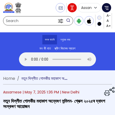
Language Selecti
Me
Search
শুনক বাতৰি
দপুুরের খবর
মন কী বাত
স্ক্ৰীণ ৰিডাৰৰ প্ৰৱেশ
Transcript summary
খেলা অডিঅ' দপুুরের 
Home
নতুন দিল্লীত গোলকীয় মহাকাশ অন্বেষণ সন্মিলন- গ্লেক্স ২০২৫ৰ দ্বাদশ সংস্কৰণ আয়োজন
Assamese |
May 7, 2025 1:36 PM
| New Delhi
নতুন দিল্লীত গোলকীয় মহাকাশ অন্বেষণ সন্মিলন- গ্লেক্স ২০২৫ৰ দ্বাদশ
সংস্কৰণ আয়োজন