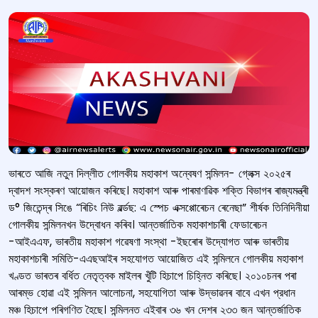
ভাৰতে আজি নতুন দিল্লীত গোলকীয় মহাকাশ অন্বেষণ সন্মিলন- গ্লেক্স ২০২৫ৰ
দ্বাদশ সংস্কৰণ আয়োজন কৰিছে। মহাকাশ আৰু পাৰমাণৱিক শক্তি বিভাগৰ ৰাজ্যমন্ত্ৰী
ড° জিতেন্দ্ৰ সিঙে “ৰিচিং নিউ ৱৰ্ল্ডছ: এ স্পেচ এক্সপ্পোৰেচন ৰেনেছা” শীর্ষক তিনিদিনীয়া
গোলকীয় সন্মিলনখন উদ্বোধন কৰিব। আন্তর্জাতিক মহাকাশচাৰী ফেডাৰেচন
-আইএএফ, ভাৰতীয় মহাকাশ গৱেষণা সংস্থা -ইছৰোৰ উদ্যোগত আৰু ভাৰতীয়
মহাকাশচাৰী সমিতি-এএছআইৰ সহযোগত আয়োজিত এই সন্মিলনে গোলকীয় মহাকাশ
খণ্ডত ভাৰতৰ বৰ্ধিত নেতৃত্বক মাইলৰ খুঁটি হিচাপে চিহ্নিত কৰিছে। ২০১০চনৰ পৰা
আৰম্ভ হোৱা এই সন্মিলন আলোচনা, সহযোগিতা আৰু উদ্ভাৱনৰ বাবে এখন প্রধান
মঞ্চ হিচাপে পৰিগণিত হৈছে। সন্মিলনত এইবাৰ ৩৬ খন দেশৰ ২৩৩ জন আন্তর্জাতিক