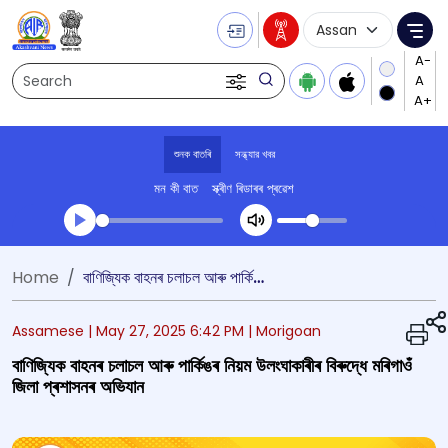
Language Selecti
Me
Search
শুনক বাতৰি
সন্ধ্যার খবর
মন কী বাত
স্ক্ৰীণ ৰিডাৰৰ প্ৰৱেশ
Transcript summary
Home
বাণিজ্যিক বাহনৰ চলাচল আৰু পাৰ্কিঙৰ নিয়ম উলংঘাকাৰীৰ বিৰুদ্ধে মৰিগাওঁ জিলা প্ৰশাসনৰ অভিযান
খেলা অডিঅ' সন্ধ্যার খবর
Assamese |
May 27, 2025 6:42 PM
| Morigoan
বাণিজ্যিক বাহনৰ চলাচল আৰু পাৰ্কিঙৰ নিয়ম উলংঘাকাৰীৰ বিৰুদ্ধে মৰিগাওঁ
জিলা প্ৰশাসনৰ অভিযান