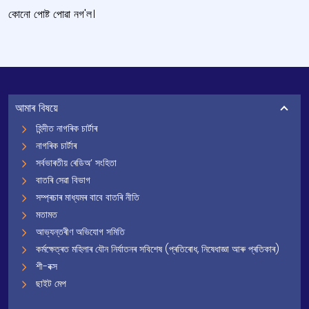
কোনো পোষ্ট পোৱা নগ'ল।
আমাৰ বিষয়ে
হিন্দীত নাগৰিক চাৰ্টাৰ
নাগৰিক চাৰ্টাৰ
সৰ্বভাৰতীয় ৰেডিঅ’ সংহিতা
বাতৰি সেৱা বিভাগ
সম্প্ৰচাৰ মাধ্যমৰ বাবে বাতৰি নীতি
মতামত
আভ্যন্তৰীণ অভিযোগ সমিতি
কৰ্মক্ষেত্ৰত মহিলাৰ যৌন নিৰ্যাতনৰ সবিশেষ (প্ৰতিৰোধ, নিষেধাজ্ঞা আৰু প্ৰতিকাৰ)
শী-বক্স
ছাইট মেপ