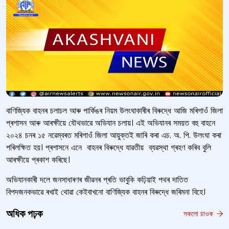
বাণিজ্যিক বাহনৰ চলাচল আৰু পাৰ্কিঙৰ নিয়ম উলংঘাকাৰীৰ বিৰুদ্ধে আজি মৰিগাওঁ জিলা
প্ৰশাসন আৰু আৰক্ষীয়ে যৌথভাৱে অভিযান চলায়। এই অভিযানৰ সময়ত বহু বাহনে
২০২৪ চনৰ ১৫ নৱেম্বৰত মৰিগাওঁ জিলা আয়ুক্তই জাৰি কৰা এচ. অ. পি. উলংঘা কৰা
পৰিলক্ষিত হয়। প্ৰশাসনে এনে বাহনৰ বিৰুদ্ধে যাৱতীয় ব্যৱস্থা গ্ৰহণ কৰিব বুলি
আৰক্ষীয়ে প্ৰকাশ কৰিছে।
অভিযানকাৰী দলে জনসাধাৰণৰ জীৱনৰ প্ৰতি ভাবুকি কঢ়িয়াই পথৰ দাতিত
বিপদজনকভাৱে ৰখাই থোৱা কেইবাখনো বাণিজ্যিক বাহনৰ বিৰুদ্ধে জৰিমনা বিহে।
অধিক পঢ়ক
সকলো চাওক