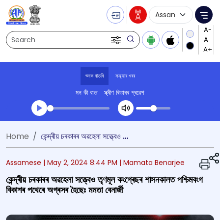
Language Selecti
Me
Search
শুনক বাতৰি
সন্ধ্যার খবর
মন কী বাত
স্ক্ৰীণ ৰিডাৰৰ প্ৰৱেশ
Transcript summary
Home
কেন্দ্ৰীয় চৰকাৰৰ অৱহেলা সত্ত্বেও তৃণমূল কংগ্ৰেছৰ শাসনকালত পশ্চিমবংগ বিকাশৰ পথেৰে অগ্ৰসৰ হৈছেঃ মমতা বেনাৰ্জী
খেলা অডিঅ' সন্ধ্যার খবর
Assamese |
May 2, 2024 8:44 PM
| Mamata Benarjee
কেন্দ্ৰীয় চৰকাৰৰ অৱহেলা সত্ত্বেও তৃণমূল কংগ্ৰেছৰ শাসনকালত পশ্চিমবংগ
বিকাশৰ পথেৰে অগ্ৰসৰ হৈছেঃ মমতা বেনাৰ্জী