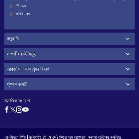
শী-বক্স
ছাইট মেপ
নতুন কি
সম্পৰ্কীয় চাইটসমূহ
আঞ্চলিক এককসমূহৰ বিৱৰণ
প্ৰসাৰ ভাৰতী
সামাজিক সংযোগ
গোপনীয়তা নীতি
| কপিৰাইট © 2026 নিউজ অন আইআৰ। সকলো অধিকাৰ সংৰক্ষিত