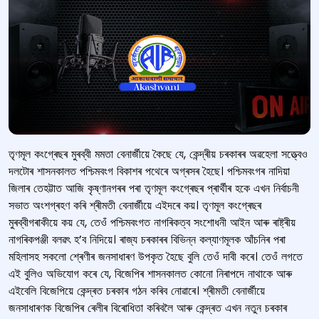
তৃণমূল কংগ্ৰেছৰ মুৰব্বী মমতা বেনাৰ্জীয়ে কৈছে যে, কেন্দ্ৰীয় চৰকাৰৰ অৱহেলা সত্ত্বেও
দলটোৰ শাসনকালত পশ্চিমবংগ বিকাশৰ পথেৰে অগ্ৰসৰ হৈছে। পশ্চিমবংগৰ নাদিয়া
জিলাৰ তেহট্টাত আজি কৃষ্ণানগৰৰ পৰা তৃণমূল কংগ্ৰেছৰ প্ৰাৰ্থীৰ হকে এখন নির্বাচনী
সভাত অংশগ্ৰহণ কৰি শ্ৰীমতী বেনাৰ্জীয়ে এইদৰে কয়। তৃণমূল কংগ্ৰেছৰ
মুৰব্বীগৰাকীয়ে কয় যে, তেওঁ পশ্চিমবংগত নাগৰিকত্ব সংশোধনী আইন আৰু ৰাষ্ট্ৰীয়
নাগৰিকপঞ্জী বলৱৎ হ’ব নিদিয়ে। ৰাজ্য চৰকাৰৰ বিভিন্ন কল্যাণমূলক আঁচনিৰ পৰা
মহিলাসহ সকলো শ্ৰেণীৰ জনসাধাৰণ উপকৃত হৈছে বুলি তেওঁ দাবী কৰে। তেওঁ লগতে
এই বুলিও অভিযোগ কৰে যে, বিজেপিৰ শাসনকালত কোনো নিৰাপদে নাথাকে আৰু
এইবেলি বিজেপিয়ে কেন্দ্ৰত চৰকাৰ গঠন কৰিব নোৱাৰে। শ্ৰীমতী বেনাৰ্জীয়ে
জনসাধাৰণক বিজেপিৰ ৰেলীৰ বিৰোধিতা কৰিবলৈ আৰু কেন্দ্ৰত এখন নতুন চৰকাৰ