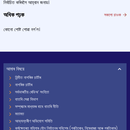
নিৰ্বাচিত কৰিবলৈ আহ্বান জনায়।
অধিক পঢ়ক
সকলো চাওক
কোনো পোষ্ট পোৱা নগ'ল।
আমাৰ বিষয়ে
হিন্দীত নাগৰিক চাৰ্টাৰ
নাগৰিক চাৰ্টাৰ
সৰ্বভাৰতীয় ৰেডিঅ’ সংহিতা
বাতৰি সেৱা বিভাগ
সম্প্ৰচাৰ মাধ্যমৰ বাবে বাতৰি নীতি
মতামত
আভ্যন্তৰীণ অভিযোগ সমিতি
কৰ্মক্ষেত্ৰত মহিলাৰ যৌন নিৰ্যাতনৰ সবিশেষ (প্ৰতিৰোধ, নিষেধাজ্ঞা আৰু প্ৰতিকাৰ)