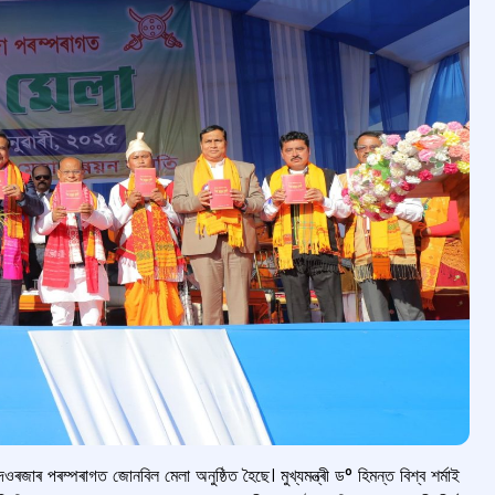
েওৰজাৰ পৰম্পৰাগত জোনবিল মেলা অনুষ্ঠিত হৈছে। মুখ্যমন্ত্ৰী ড° হিমন্ত বিশ্ব শৰ্মাই