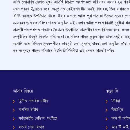
আজি জোনবিল মেলাত মুখ্য অতিথি হিচাপে অংশগ্ৰহণ কৰি মধ্য অসমৰ ২২ গৰাকী তিৱা ৰ
এখন গ্ৰন্থ উন্মোচন কৰে। অনুষ্ঠানত কেইবাগৰাকীও মন্ত্ৰী, বিধায়ক, তিৱা স্ব
বিশিষ্ট ব্যক্তি উপস্থিত থাকে। ইয়াৰ আগতে আজি পুৱা পতাকা উত্তোলনেৰে গো
সমন্বয়ৰ ভূমি জোনবিলৰ পাৰত অনুষ্ঠিত এই মেলাৰ আজি প্ৰথম দিনাই চুবুৰীয়া
সামগ্ৰী পৰম্পৰাগত প্ৰথাৰে ভৈয়ামৰ উৎপাদিত সামগ্ৰীৰ সৈতে বিনিময় কৰে। 
সম্প্ৰীতিৰ উৎকৃষ্ট নিদৰ্শন দাঙি ধৰে। জোনবিলৰ পাৰত কুকুৰা যুঁজ আৰু সমূহীয়া ম
ধেমালি আৰু বিভিন্ন নৃত্য-গীতৰ কাৰ্যসূচী তথা সুস্বাদু খাদ্য মেলা অনুষ্ঠিত হ’
কৰ সংগ্ৰহৰ পাছত শনিবাৰে বিয়লি তিনিদিনীয়া এই মেলাৰ সামৰণি পৰিব৷
আমাৰ বিষয়ে
নতুন কি
হিন্দীত নাগৰিক চাৰ্টাৰ
নিবিদা
নাগৰিক চাৰ্টাৰ
বিজ্ঞপ্তি
সৰ্বভাৰতীয় ৰেডিঅ’ সংহিতা
আৰ টি আইৰ
বাতৰি সেৱা বিভাগ
আৰ টি আই