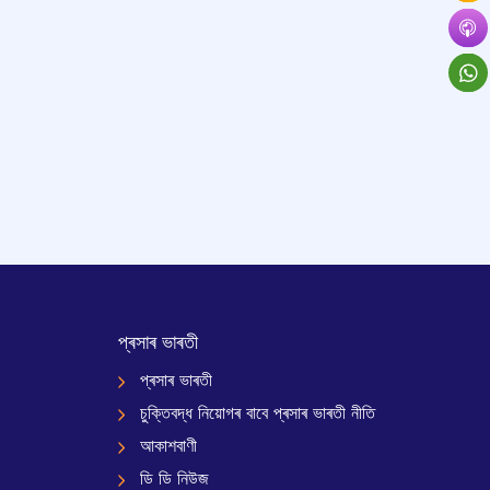
প্ৰসাৰ ভাৰতী
প্ৰসাৰ ভাৰতী
চুক্তিবদ্ধ নিয়োগৰ বাবে প্ৰসাৰ ভাৰতী নীতি
আকাশবাণী
ডি ডি নিউজ