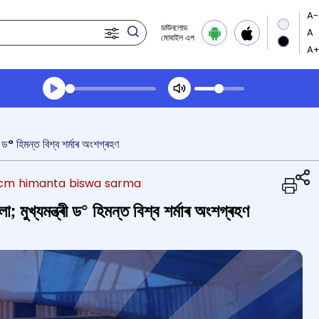
ডাউনলোড
মোবাইল এপ
Transcript summary
খেলা অডিঅ' দুপৰীয়াৰ খবৰ
 ড° হিমন্ত বিশ্ব শৰ্মাৰ অংশগ্ৰহণ
a cm himanta biswa sarma
মুখ্যমন্ত্ৰী ড° হিমন্ত বিশ্ব শৰ্মাৰ অংশগ্ৰহণ