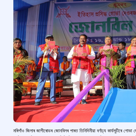
মৰিগাঁও জিলাৰ জাগীৰোডৰ জোনবিলৰ পাৰত তিনিদিনীয়া বৰ্ণাঢ্য কাৰ্যসূচীৰে গোভা দ