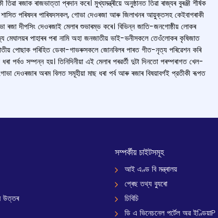
জাক ৰাজভাত্তা প্ৰদান কৰে। মুখ্যমন্ত্ৰীয়ে অনুষ্ঠানত তিৱা ৰাজ্যৰ বুৰঞ্জী শীৰ্ষক
ায়ত্ত শাসিত পৰিষদৰ পাৰিষদসকল, গোভা দেওৰজা আৰু জিলাখনৰ আয়ুক্তসহ কেইবাগৰাকী
ভা ৰজা দীপসিং দেওৰজাই মেলাৰ শুভাৰম্ভ কৰে। বিভিন্ন জাতি-জনগোষ্ঠীয় লোকৰ
 ৰাজ্য মেঘালয়ৰ পাহাৰৰ পৰা নামি অহা জনজাতীয় ভাই-ভনীসকলে তেওঁলোকৰ কৃষিজাত
জনজাতীয় পোছাক পৰিহিত ডেকা-গাভৰুসকলে জোনবিলৰ পাৰত গীত-নৃত্য পৰিৱেশন কৰি
াছ ধৰা পৰ্বও সম্পন্ন হয়। তিনিদিনীয়া এই মেলাৰ পৰৱৰ্তী দুটা দিনতো পৰম্পৰাগত খেল-
ব। গোভা দেওৰজাৰ অৰম বিলত সমূহীয়া মাছ ধৰা পৰ্ব আৰু ৰজাৰ বিষয়াবৰ্গই প্রতীকী ৰূপত
সম্পৰ্কীয় চাইটসমূহ
আই এণ্ড বি মন্ত্ৰালয়
প্ৰেছ তথ্য ব্যুৰো
 উত্তৰ
চিবিচি
ডি এ ভিনেচনেল পৰ্টেল অৱ ইণ্ডিয়াP