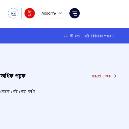
Language Selection
Menu
মন কী বাত
স্ক্ৰীণ ৰিডাৰৰ প্ৰৱেশ
অধিক পঢ়ক
সকলো চাওক
কোনো পোষ্ট পোৱা নগ'ল।