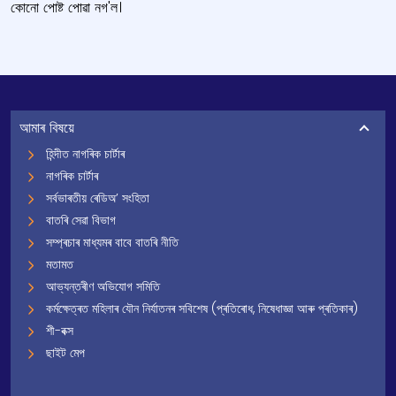
কোনো পোষ্ট পোৱা নগ'ল।
আমাৰ বিষয়ে
হিন্দীত নাগৰিক চাৰ্টাৰ
নাগৰিক চাৰ্টাৰ
সৰ্বভাৰতীয় ৰেডিঅ’ সংহিতা
বাতৰি সেৱা বিভাগ
সম্প্ৰচাৰ মাধ্যমৰ বাবে বাতৰি নীতি
মতামত
আভ্যন্তৰীণ অভিযোগ সমিতি
কৰ্মক্ষেত্ৰত মহিলাৰ যৌন নিৰ্যাতনৰ সবিশেষ (প্ৰতিৰোধ, নিষেধাজ্ঞা আৰু প্ৰতিকাৰ)
শী-বক্স
ছাইট মেপ