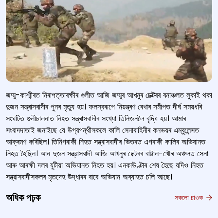
জম্মু-কাশ্মীৰত নিৰাপত্তাৰক্ষীৰ গুলীত আজি জম্মুৰ আখনুৰ চেক্টৰৰ বনাঞ্চলত লুকাই থকা
দুজন সন্ত্ৰাসবাদীৰ পুনৰ মৃত্যু হয়। ফলস্বৰূপে নিয়ন্ত্ৰণ ৰেখাৰ সমীপত দীর্ঘ সময়ধৰি
সংঘটিত গুলীচালনাত নিহত সন্ত্ৰাসবাদীৰ সংখ্যা তিনিজনলৈ বৃদ্ধি হয়। আমাৰ
সংবাদদাতাই জনাইছে যে উগ্রপন্থীসকলে কালি সেনাবাহিনীৰ কনভয়ৰ এম্বুলেন্সত
আক্ৰমণ কৰিছিল। তিনিগৰাকী নিহত সন্ত্ৰাসবাদীৰ ভিতৰত এগৰাকী কালিৰ অভিযানত
নিহত হৈছিল। আন দুজন সন্ত্রাসবাদী আজি আখনুৰ চেক্টৰৰ বাট্টাল-খৌৰ অঞ্চলত সেনা
আৰু আৰক্ষী দলৰ যুটীয়া অভিযানত নিহত হয়। এনকাউণ্টাৰ শেষ হৈছে যদিও নিহত
সন্ত্রাসবাদীসকলৰ মৃতদেহ উদ্ধাৰৰ বাবে অভিযান অব্যাহত চলি আছে।
অধিক পঢ়ক
সকলো চাওক