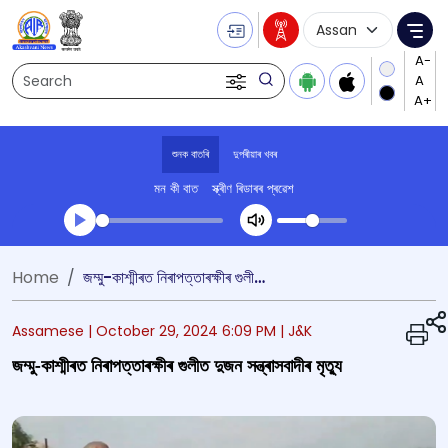
Language Selecti
Me
Search
শুনক বাতৰি
দুপৰীয়াৰ খবৰ
মন কী বাত
স্ক্ৰীণ ৰিডাৰৰ প্ৰৱেশ
Transcript summary
Home
জম্মু-কাশ্মীৰত নিৰাপত্তাৰক্ষীৰ গুলীত দুজন সন্ত্ৰাসবাদীৰ মৃত্যু
খেলা অডিঅ' দুপৰীয়াৰ খবৰ
Assamese |
October 29, 2024 6:09 PM
| J&K
জম্মু-কাশ্মীৰত নিৰাপত্তাৰক্ষীৰ গুলীত দুজন সন্ত্ৰাসবাদীৰ মৃত্যু