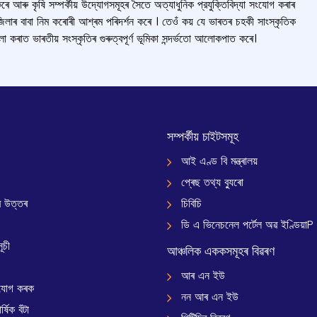
আৰু কৃষি সম্পৰ্কীয় উদ্যোগসমূহৰ সৈতে অত্যাধুনিক প্রযুক্তিবিদ্যা সংযোগ কৰাৰ
জিলাৰ বাবা নিম কৰোৰী আশ্ৰম পৰিদৰ্শন কৰে । তেওঁ কয় যে ভাৰতৰ চহকী সাংস্কৃতিক
লা কৰাত ভাৰতীয় সংস্কৃতিৰ গুৰুত্বপূৰ্ণ ভূমিকা সন্দৰ্ভতো আলোকপাত কৰে।
সম্পৰ্কীয় চাইটসমূহ
আই এণ্ড বি মন্ত্ৰালয়
প্ৰেছ তথ্য ব্যুৰো
 উত্তৰ
চিবিচি
ডি এ ভিনেচনেল পৰ্টেল অৱ ইণ্ডিয়াP
ূচী
আঞ্চলিক এককসমূহৰ বিৱৰণ
আৰ এন ইউ
যোগ কৰক
নন আৰ এন ইউ
্ষিক বঁটা