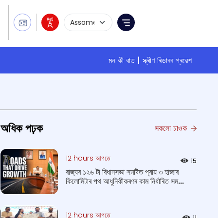
Language Selection
Menu
মন কী বাত
স্ক্ৰীণ ৰিডাৰৰ প্ৰৱেশ
অধিক পঢ়ক
সকলো চাওক
12 hours আগতে
15
ৰাজ্যৰ ১২৬ টা বিধানসভা সমষ্টিত প্ৰায় ৩ হাজাৰ
কিলোমিটাৰ পথ আধুনিকীকৰণৰ কাম নিৰ্ধাৰিত সম...
12 hours আগতে
11