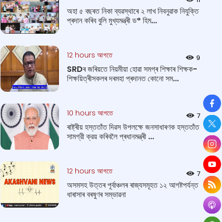
অহা ৫ বছৰত নিকা ব্যৱস্থাৰে ২ লাখ নিবনুৱাক নিযুক্তি
প্ৰদান কৰিব বুলি মুখ্যমন্ত্ৰী ড° হিম...
12 hours আগতে
9
SRDৰ জৰিয়তে নিয়মীয়া হোৱা সমগ্ৰ শিক্ষাৰ শিক্ষক-
শিক্ষয়িত্ৰীসকলৰ দৰমহা প্ৰদানত কোনো সম...
So
10 hours আগতে
7
ৰাষ্ট্ৰীয় হস্ততাঁত দিৱস উপলক্ষে জনসাধাৰণক হস্ততাঁত
সামগ্রী ক্রয় কৰিবলৈ প্ৰধানমন্ত্ৰী ...
12 hours আগতে
7
অসমসহ উত্তৰ পূৰ্বাঞ্চলৰ ৰাজ্যসমূহত ১২ আগষ্টপর্যন্ত
ধাৰাসাৰ বৰষুণৰ সম্ভাৱনা