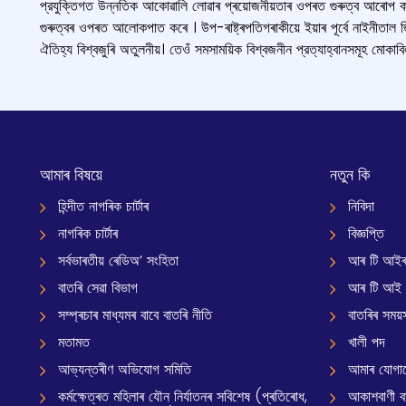
প্রযুক্তিগত উন্নতিক আকোৱালি লোৱাৰ প্ৰয়োজনীয়তাৰ ওপৰত গুৰুত্ব আৰোপ কৰে 
গুৰুত্বৰ ওপৰত আলোকপাত কৰে । উপ-ৰাষ্ট্ৰপতিগৰাকীয়ে ইয়াৰ পূৰ্বে নাইনীতাল 
ঐতিহ্য বিশ্বজুৰি অতুলনীয়। তেওঁ সমসাময়িক বিশ্বজনীন প্রত্যাহ্বানসমূহ মোকাবি
আমাৰ বিষয়ে
নতুন কি
হিন্দীত নাগৰিক চাৰ্টাৰ
নিবিদা
নাগৰিক চাৰ্টাৰ
বিজ্ঞপ্তি
সৰ্বভাৰতীয় ৰেডিঅ’ সংহিতা
আৰ টি আইৰ
বাতৰি সেৱা বিভাগ
আৰ টি আই
সম্প্ৰচাৰ মাধ্যমৰ বাবে বাতৰি নীতি
বাতৰিৰ সময়স
মতামত
খালী পদ
আভ্যন্তৰীণ অভিযোগ সমিতি
আমাৰ যোগা
কৰ্মক্ষেত্ৰত মহিলাৰ যৌন নিৰ্যাতনৰ সবিশেষ (প্ৰতিৰোধ,
আকাশবাণী বাৰ