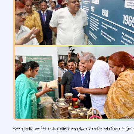
উপ-ৰাষ্ট্ৰপতি জগদীপ ধনখড়ৰ কালি উত্তৰাখণ্ডৰ উধম সিং নগৰ জিলাৰ গোবিন্দ বল্