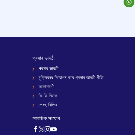
প্ৰসাৰ ভাৰতী
প্ৰসাৰ ভাৰতী
চুক্তিবদ্ধ নিয়োগৰ বাবে প্ৰসাৰ ভাৰতী নীতি
আকাশবাণী
ডি ডি নিউজ
প্ৰেছ ৰিলিজ
সামাজিক সংযোগ