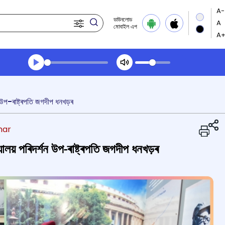
ডাউনলোড
মোবাইল এপ
Transcript summary
খেলা অডিঅ' সন্ধ্যার খবর
শন উপ-ৰাষ্ট্ৰপতি জগদীপ ধনখড়ৰ
har
্যালয় পৰিদৰ্শন উপ-ৰাষ্ট্ৰপতি জগদীপ ধনখড়ৰ