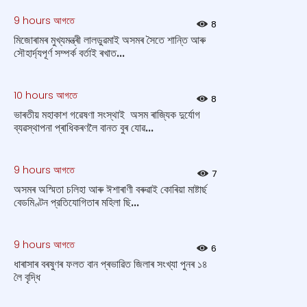
9 hours আগতে
8
মিজোৰামৰ মুখ্যমন্ত্ৰী লালডুৱমাই অসমৰ সৈতে শান্তি আৰু
সৌহাৰ্দ্যপূৰ্ণ সম্পৰ্ক বৰ্তাই ৰখাত...
10 hours আগতে
8
ভাৰতীয় মহাকাশ গৱেষণা সংস্থাই অসম ৰাজ্যিক দুৰ্যোগ
ব্যৱস্থাপনা প্ৰাধিকৰণলৈ বানত বুৰ যোৱ...
9 hours আগতে
7
অসমৰ অস্মিতা চলিহা আৰু ঈশাৰাণী বৰুৱাই কোৰিয়া মাষ্টাৰ্ছ
বেডমিণ্টন প্রতিযোগিতাৰ মহিলা ছি...
9 hours আগতে
6
ধাৰাসাৰ বৰষুণৰ ফলত বান প্ৰভাৱিত জিলাৰ সংখ্যা পুনৰ ১৪
লৈ বৃদ্ধি