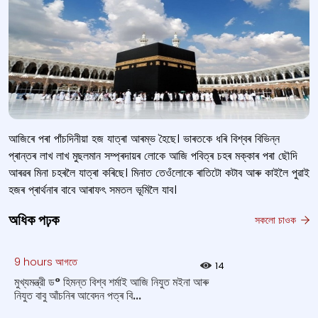
আজিৰে পৰা পাঁচদিনীয়া হজ যাত্ৰা আৰম্ভ হৈছে। ভাৰতকে ধৰি বিশ্বৰ বিভিন্ন
প্ৰান্তৰ লাখ লাখ মুছলমান সম্প্ৰদায়ৰ লোকে আজি পবিত্ৰ চহৰ মক্কাৰ পৰা ছৌদি
আৰৱৰ মিনা চহৰলৈ যাত্ৰা কৰিছে। মিনাত তেওঁলোকে ৰাতিটো কটাব আৰু কাইলৈ পুৱাই
হজৰ প্ৰাৰ্থনাৰ বাবে আৰাফৎ সমতল ভূমিলৈ যাব।
অধিক পঢ়ক
সকলো চাওক
9 hours আগতে
14
মুখ্যমন্ত্রী ড° হিমন্ত বিশ্ব শর্মাই আজি নিযুত ম‍ইনা আৰু
নিযুত বাবু আঁচনিৰ আবেদন পত্ৰ বি...