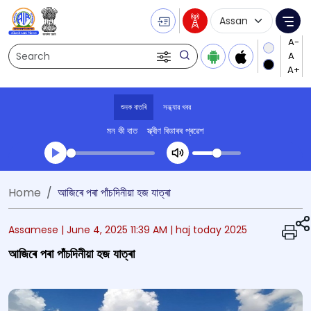
Language Selecti
Me
Search
শুনক বাতৰি
সন্ধ্যার খবর
মন কী বাত
স্ক্ৰীণ ৰিডাৰৰ প্ৰৱেশ
Transcript summary
Home
আজিৰে পৰা পাঁচদিনীয়া হজ যাত্ৰা
খেলা অডিঅ' সন্ধ্যার খবর
Assamese |
June 4, 2025 11:39 AM
| haj today 2025
আজিৰে পৰা পাঁচদিনীয়া হজ যাত্ৰা