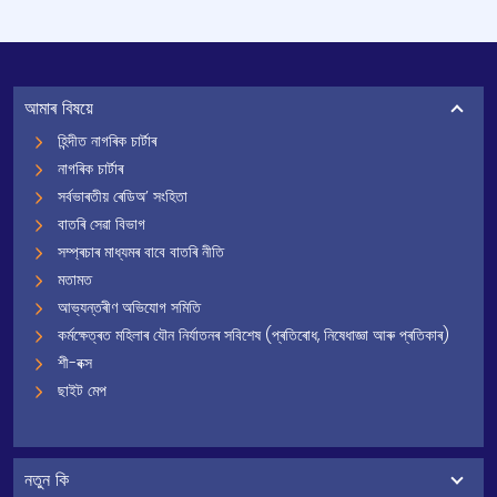
আমাৰ বিষয়ে
হিন্দীত নাগৰিক চাৰ্টাৰ
নাগৰিক চাৰ্টাৰ
সৰ্বভাৰতীয় ৰেডিঅ’ সংহিতা
বাতৰি সেৱা বিভাগ
সম্প্ৰচাৰ মাধ্যমৰ বাবে বাতৰি নীতি
মতামত
আভ্যন্তৰীণ অভিযোগ সমিতি
কৰ্মক্ষেত্ৰত মহিলাৰ যৌন নিৰ্যাতনৰ সবিশেষ (প্ৰতিৰোধ, নিষেধাজ্ঞা আৰু প্ৰতিকাৰ)
শী-বক্স
ছাইট মেপ
নতুন কি