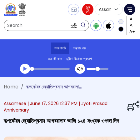
Language Selecti
Me
Search
শুনক বাতৰি
সন্ধ্যার খবর
মন কী বাত
স্ক্ৰীণ ৰিডাৰৰ প্ৰৱেশ
Transcript summary
Home
ৰূপকোঁৱৰ জ্যোতিপ্ৰসাদ আগৰৱালাৰ আজি ১২৪ সংখ্যক ওপজা দিন
খেলা অডিঅ' সন্ধ্যার খবর
Assamese |
June 17, 2026 12:37 PM
| Jyoti Prasad
Anniversary
ৰূপকোঁৱৰ জ্যোতিপ্ৰসাদ আগৰৱালাৰ আজি ১২৪ সংখ্যক ওপজা দিন