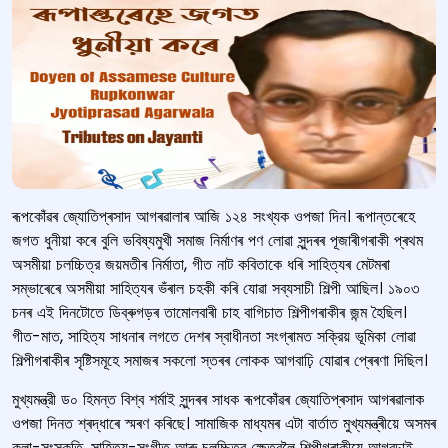
ৰূপকোঁৱৰ জ্যোতিপ্ৰসাদ আগৰৱালাৰ আজি ১২৪ সংখ্যক ওপজা দিন। ৰূপান্তৰেহে
জগত ধুনীয়া কৰে বুলি ভবিষ্যমুখী সমাজ নির্মাণৰ পণ লোৱা সুন্দৰৰ পূজাৰীগৰাকী প্ৰথম
অসমীয়া চলচ্চিত্র জয়মতীৰ নির্মাতা, গীত নাট কবিতাকে ধৰি সাহিত্যৰ মেটমৰা
সম্ভাৰেৰে অসমীয়া সাহিত্যৰ ভঁৰাল চহকী কৰি যোৱা সব্যসাচী শিল্পী আছিল। ১৯০৩
চনৰ এই দিনটোতে ডিব্ৰুগড়ৰ তামোলবাৰী চাহ বাগিচাত শিল্পীগৰাকীৰ জন্ম হৈছিল।
গীত-মাত, সাহিত্য সাধনাৰ লগতে দেশৰ স্বাধীনতা সংগ্ৰামত সক্রিয় ভূমিকা লোৱা
শিল্পীগৰাকীৰ সৃষ্টিসমূহে সমাজৰ সকলো স্তৰৰ লোকক আগবাঢ়ি যোৱাৰ প্ৰেৰণা দিছিল।
মুখ্যমন্ত্রী ড০ হিমন্ত বিশ্ব শৰ্মাই সুন্দৰৰ সাধক ৰূপকোঁৱৰ জ্যোতিপ্ৰসাদ আগৰৱালাক
ওপজা দিনত শ্ৰদ্ধাৰে স্মৰণ কৰিছে। সামাজিক মাধ্যমৰ এটা বার্তাত মুখ্যমন্ত্ৰীয়ে অসমৰ
কলা-সংস্কৃতি, সাহিত্য-সংগীত আৰু চলচ্চিত্র ক্ষেত্রলৈ শিল্পীগৰাকীয়ে আগবঢ়াই