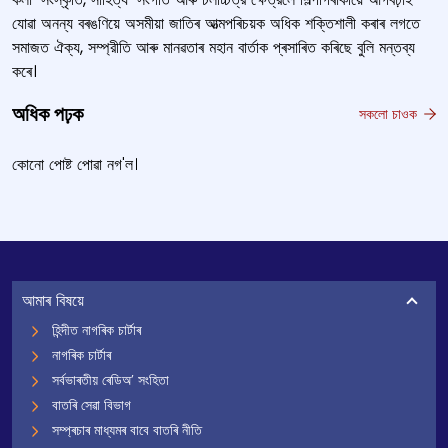
যোৱা অনন্য বৰঙণিয়ে অসমীয়া জাতিৰ আত্মপৰিচয়ক অধিক শক্তিশালী কৰাৰ লগতে
সমাজত ঐক্য, সম্প্রীতি আৰু মানৱতাৰ মহান বাৰ্তাক প্ৰসাৰিত কৰিছে বুলি মন্তব্য
কৰে।
অধিক পঢ়ক
সকলো চাওক
কোনো পোষ্ট পোৱা নগ'ল।
আমাৰ বিষয়ে
হিন্দীত নাগৰিক চাৰ্টাৰ
নাগৰিক চাৰ্টাৰ
সৰ্বভাৰতীয় ৰেডিঅ’ সংহিতা
বাতৰি সেৱা বিভাগ
সম্প্ৰচাৰ মাধ্যমৰ বাবে বাতৰি নীতি