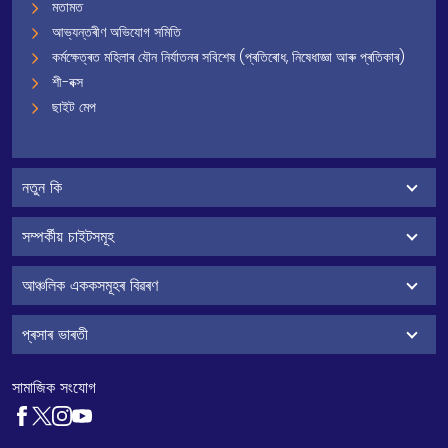
মতামত
আভ্যন্তৰীণ অভিযোগ সমিতি
কৰ্মক্ষেত্ৰত মহিলাৰ যৌন নিৰ্যাতনৰ সবিশেষ (প্ৰতিৰোধ, নিষেধাজ্ঞা আৰু প্ৰতিকাৰ)
শী-বক্স
ছাইট মেপ
নতুন কি
সম্পৰ্কীয় চাইটসমূহ
আঞ্চলিক এককসমূহৰ বিৱৰণ
প্ৰসাৰ ভাৰতী
সামাজিক সংযোগ