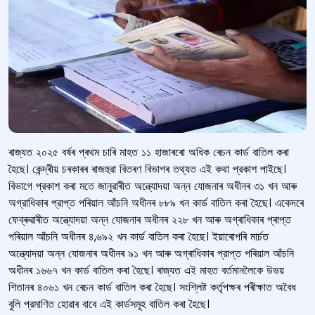
ৰাজ্যত ২০২৫ বৰ্ষৰ প্ৰথম চাৰি মাহত ১১ হাজাৰৰো অধিক ৰেচন কাৰ্ড বাতিল কৰা
হৈছে। কেন্দ্ৰীয় চৰকাৰৰ ৰাজহুৱা বিতৰণ বিভাগৰ তথ্যত এই কথা প্রকাশ পাইছে।
বিভাগে প্রকাশ কৰা মতে জানুৱাৰীত অন্ত্যোদয়া অন্ন যোজনাৰ অধীনৰ ৩১ খন আৰু
অগ্রাধিকাৰ প্রাপ্ত পৰিয়াল আঁচনি অধীনৰ ৮৮৯ খন কার্ড বাতিল কৰা হৈছে। একেদৰে
ফেব্ৰুৱাৰীত অন্ত্যোদয়া অন্ন যোজনাৰ অধীনৰ ২২৮ খন আৰু অগ্ৰাধিকাৰ প্ৰাপ্ত
পৰিয়াল আঁচনি অধীনৰ ৪,৬৯২ খন কার্ড বাতিল কৰা হৈছে। ইয়াৰোপৰি মাৰ্চত
অন্ত্যোদয়া অন্ন যোজনাৰ অধীনৰ ৯১ খন আৰু অগ্ৰাধিকাৰ প্রাপ্ত পৰিয়াল আঁচনি
অধীনৰ ১৬৬৭ খন কার্ড বাতিল কৰা হৈছে। ৰাজ্যত এই মাহত বৰ্তমানলৈকে উভয়
শিতানৰ ৪০৬১ খন ৰেচন কাৰ্ড বাতিল কৰা হৈছে। সংশ্লিষ্ট কৰ্তৃপক্ষৰ পৰীক্ষাত অবৈধ
বুলি প্রমাণিত হোৱাৰ বাবে এই কার্ডসমূহ বাতিল কৰা হৈছে।