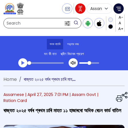
Language Selecti
Me
Search
শুনক বাতৰি
সন্ধ্যার খবর
মন কী বাত
স্ক্ৰীণ ৰিডাৰৰ প্ৰৱেশ
Transcript summary
Home
ৰাজ্যত ২০২৫ বৰ্ষৰ প্ৰথম চাৰি মাহত ১১ হাজাৰৰো অধিক ৰেচন কাৰ্ড বাতিল
খেলা অডিঅ' সন্ধ্যার খবর
Assamese |
April 27, 2025 7:01 PM
| Assam Govt
|
Ration Card
ৰাজ্যত ২০২৫ বৰ্ষৰ প্ৰথম চাৰি মাহত ১১ হাজাৰৰো অধিক ৰেচন কাৰ্ড বাতিল