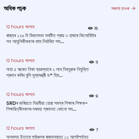
অধিক পঢ়ক
সকলো চাওক
12 hours আগতে
15
ৰাজ্যৰ ১২৬ টা বিধানসভা সমষ্টিত প্ৰায় ৩ হাজাৰ কিলোমিটাৰ
পথ আধুনিকীকৰণৰ কাম নিৰ্ধাৰিত সম...
12 hours আগতে
11
অহা ৫ বছৰত নিকা ব্যৱস্থাৰে ২ লাখ নিবনুৱাক নিযুক্তি
প্ৰদান কৰিব বুলি মুখ্যমন্ত্ৰী ড° হিম...
12 hours আগতে
9
SRDৰ জৰিয়তে নিয়মীয়া হোৱা সমগ্ৰ শিক্ষাৰ শিক্ষক-
শিক্ষয়িত্ৰীসকলৰ দৰমহা প্ৰদানত কোনো সম...
12 hours আগতে
7
অসমসহ উত্তৰ পূৰ্বাঞ্চলৰ ৰাজ্যসমূহত ১২ আগষ্টপর্যন্ত