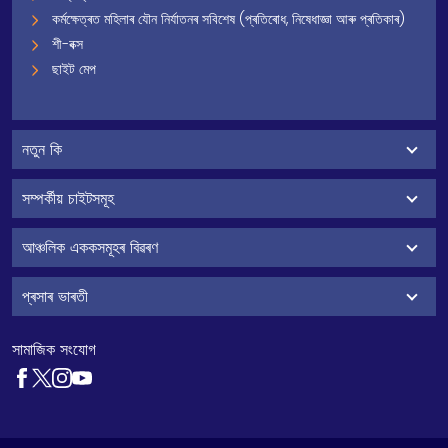
কৰ্মক্ষেত্ৰত মহিলাৰ যৌন নিৰ্যাতনৰ সবিশেষ (প্ৰতিৰোধ, নিষেধাজ্ঞা আৰু প্ৰতিকাৰ)
শী-বক্স
ছাইট মেপ
নতুন কি
সম্পৰ্কীয় চাইটসমূহ
আঞ্চলিক এককসমূহৰ বিৱৰণ
প্ৰসাৰ ভাৰতী
সামাজিক সংযোগ