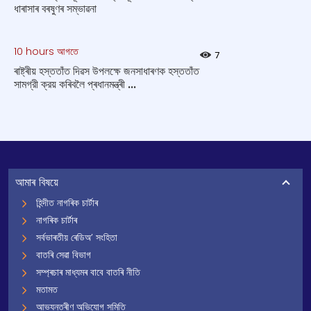
ধাৰাসাৰ বৰষুণৰ সম্ভাৱনা
10 hours আগতে
7
ৰাষ্ট্ৰীয় হস্ততাঁত দিৱস উপলক্ষে জনসাধাৰণক হস্ততাঁত
সামগ্রী ক্রয় কৰিবলৈ প্ৰধানমন্ত্ৰী ...
আমাৰ বিষয়ে
হিন্দীত নাগৰিক চাৰ্টাৰ
নাগৰিক চাৰ্টাৰ
সৰ্বভাৰতীয় ৰেডিঅ’ সংহিতা
বাতৰি সেৱা বিভাগ
সম্প্ৰচাৰ মাধ্যমৰ বাবে বাতৰি নীতি
মতামত
আভ্যন্তৰীণ অভিযোগ সমিতি