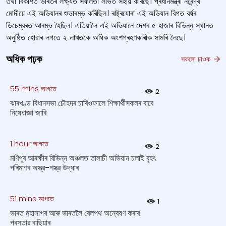
তথা বিকশিত ভাৰতৰ লক্ষ্যত সফলতা লাভত সহায় কৰিছে। প্ৰধানমন্ত্ৰী নৰেন্দ্ৰ
মোদীয়ে এই অভিযানৰ শুভাৰম্ভ কৰিছিল। ৰাষ্ট্ৰযোৰা এই অভিযান বিগত বৰ্ষৰ
ডিচেম্বৰত আৰম্ভ হৈছিল। এতিয়ালৈ এই অভিযানে দেশৰ ৫ হাজাৰ বিভিন্ন স্থানত
অনুষ্ঠিত হোৱাৰ লগতে ২ লাখতকৈ অধিক অংশগ্ৰহণকাৰীক সামৰি লৈছে।
অধিক পঢ়ক
সকলো চাওক
55 mins আগতে
2
ঝাৰখণ্ড বিধানসভা চৌহদৰ চাৰিওফালে শিক্ষার্থীসকলৰ বাবে
নিষেধাজ্ঞা জাৰি
1 hour আগতে
2
মণিপুৰ আৰক্ষীৰ বিভিন্ন অঞ্চলত তালাচী অভিযান চলাই বৃহৎ
পৰিমাণৰ অস্ত্র-শস্ত্র উদ্ধাৰ
51 mins আগতে
1
ভাৰত মহাসাগৰ আৰু ভাৰতলৈ ৰেলপথ অন্বেষণ কৰাৰ
প্ৰস্তাৱ ৰাছিয়াৰ