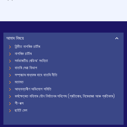
আমাৰ বিষয়ে
হিন্দীত নাগৰিক চাৰ্টাৰ
নাগৰিক চাৰ্টাৰ
সৰ্বভাৰতীয় ৰেডিঅ’ সংহিতা
বাতৰি সেৱা বিভাগ
সম্প্ৰচাৰ মাধ্যমৰ বাবে বাতৰি নীতি
মতামত
আভ্যন্তৰীণ অভিযোগ সমিতি
কৰ্মক্ষেত্ৰত মহিলাৰ যৌন নিৰ্যাতনৰ সবিশেষ (প্ৰতিৰোধ, নিষেধাজ্ঞা আৰু প্ৰতিকাৰ)
শী-বক্স
ছাইট মেপ