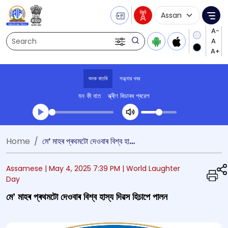
Language Selecti
Me
Search
শুনক বাতৰি
সন্ধ্যার খবর
মন কী বাত
স্ক্ৰীণ ৰিডাৰৰ প্ৰৱেশ
Transcript summary
Home
মে’ মাহৰ প্ৰথমটো দেওবাৰ বিশ্ব হাস্য দিৱস হিচাপে পালন
খেলা অডিঅ' সন্ধ্যার খবর
Assamese |
May 4, 2025 7:39 PM
| World Laughter
Day
মে’ মাহৰ প্ৰথমটো দেওবাৰ বিশ্ব হাস্য দিৱস হিচাপে পালন