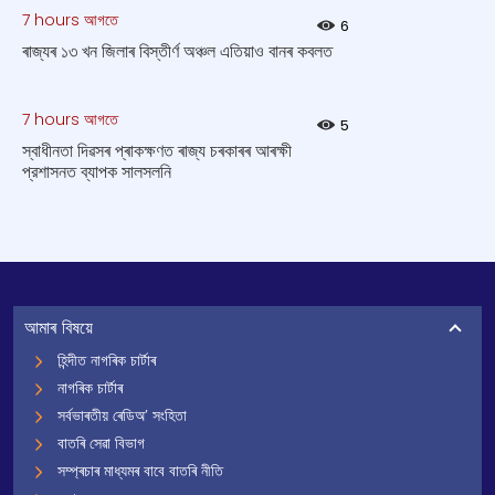
7 hours আগতে
6
ৰাজ্যৰ ১৩ খন জিলাৰ বিস্তীর্ণ অঞ্চল এতিয়াও বানৰ কবলত
7 hours আগতে
5
স্বাধীনতা দিৱসৰ প্ৰাকক্ষণত ৰাজ্য চৰকাৰৰ আৰক্ষী
প্রশাসনত ব্যাপক সালসলনি
আমাৰ বিষয়ে
হিন্দীত নাগৰিক চাৰ্টাৰ
নাগৰিক চাৰ্টাৰ
সৰ্বভাৰতীয় ৰেডিঅ’ সংহিতা
বাতৰি সেৱা বিভাগ
সম্প্ৰচাৰ মাধ্যমৰ বাবে বাতৰি নীতি