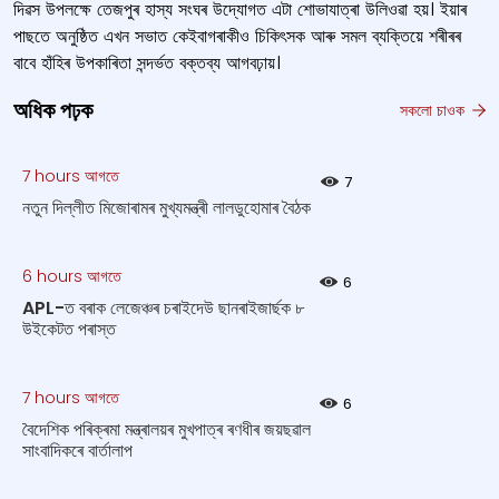
দিৱস উপলক্ষে তেজপুৰ হাস্য সংঘৰ উদ্যোগত এটা শোভাযাত্ৰা উলিওৱা হয়। ইয়াৰ
পাছতে অনুষ্ঠিত এখন সভাত কেইবাগৰাকীও চিকিৎসক আৰু সমল ব্যক্তিয়ে শৰীৰৰ
বাবে হাঁহিৰ উপকাৰিতা সন্দৰ্ভত বক্তব্য আগবঢ়ায়।
অধিক পঢ়ক
সকলো চাওক
7 hours আগতে
7
নতুন দিল্লীত মিজোৰামৰ মুখ্যমন্ত্ৰী লালডুহোমাৰ বৈঠক
6 hours আগতে
6
APL-ত বৰাক লেজেঞ্চৰ চৰাইদেউ ছানৰাইজাৰ্ছক ৮
উইকেটত পৰাস্ত
7 hours আগতে
6
বৈদেশিক পৰিক্ৰমা মন্ত্ৰালয়ৰ মুখপাত্ৰ ৰণধীৰ জয়ছৱাল
সাংবাদিকৰে বাৰ্তালাপ