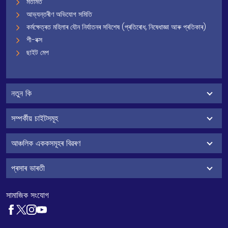
মতামত
আভ্যন্তৰীণ অভিযোগ সমিতি
কৰ্মক্ষেত্ৰত মহিলাৰ যৌন নিৰ্যাতনৰ সবিশেষ (প্ৰতিৰোধ, নিষেধাজ্ঞা আৰু প্ৰতিকাৰ)
শী-বক্স
ছাইট মেপ
নতুন কি
সম্পৰ্কীয় চাইটসমূহ
আঞ্চলিক এককসমূহৰ বিৱৰণ
প্ৰসাৰ ভাৰতী
সামাজিক সংযোগ