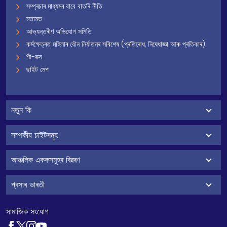
সম্প্ৰচাৰ মাধ্যমৰ বাবে বাতৰি নীতি
মতামত
আভ্যন্তৰীণ অভিযোগ সমিতি
কৰ্মক্ষেত্ৰত মহিলাৰ যৌন নিৰ্যাতনৰ সবিশেষ (প্ৰতিৰোধ, নিষেধাজ্ঞা আৰু প্ৰতিকাৰ)
শী-বক্স
ছাইট মেপ
নতুন কি
সম্পৰ্কীয় চাইটসমূহ
আঞ্চলিক এককসমূহৰ বিৱৰণ
প্ৰসাৰ ভাৰতী
সামাজিক সংযোগ