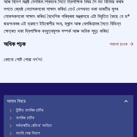
আৰু বিদেশ মন্ত্ৰী মেগজিম প্ৰিবতৰ সৈতে দ্বিপাক্ষিক বিষয় লৈ মত বিনিময় কৰাৰ
লগতে জ্যেষ্ঠ নেতাসকলকো সাক্ষাৎ কৰিব। তেওঁ দেশখনত থকা ভাৰতীয় মূলৰ
লোকসকলকো সাক্ষাৎ কৰিব। বৈদেশিক পৰিক্ৰমা মন্ত্ৰালয়ে এটা বিবৃতিত কৈছে যে ড°
জয়শংকৰৰ এই ভ্রমণে ইউৰোপীয় সংঘ, ফ্ৰান্স আৰু বেলজিয়ামৰ সৈতে বিভিন্ন
ক্ষেত্ৰত থকা দ্বিপাক্ষিক বন্ধুত্বমূলক সম্পৰ্ক আৰু অধিক সূদৃঢ় কৰিব।
অধিক পঢ়ক
সকলো চাওক
কোনো পোষ্ট পোৱা নগ'ল।
আমাৰ বিষয়ে
হিন্দীত নাগৰিক চাৰ্টাৰ
নাগৰিক চাৰ্টাৰ
সৰ্বভাৰতীয় ৰেডিঅ’ সংহিতা
বাতৰি সেৱা বিভাগ