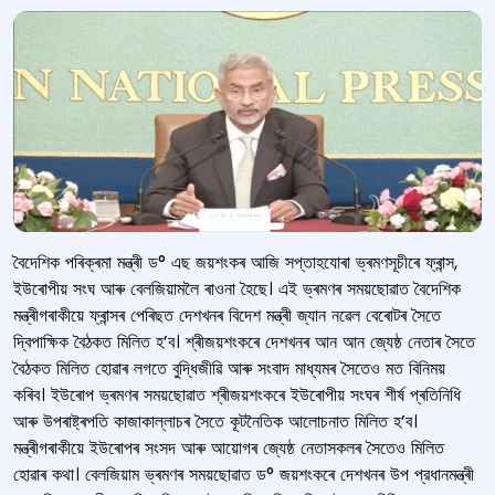
বৈদেশিক পৰিক্ৰমা মন্ত্ৰী ড° এছ জয়শংকৰ আজি সপ্তাহযোৰা ভ্ৰমণসূচীৰে ফ্ৰান্স,
ইউৰোপীয় সংঘ আৰু বেলজিয়ামলৈ ৰাওনা হৈছে। এই ভ্ৰমণৰ সময়ছোৱাত বৈদেশিক
মন্ত্ৰীগৰাকীয়ে ফ্ৰান্সৰ পেৰিছত দেশখনৰ বিদেশ মন্ত্ৰী জ্যান নৱেল বেৰোটৰ সৈতে
দ্বিপাক্ষিক বৈঠকত মিলিত হ’ব। শ্ৰীজয়শংকৰে দেশখনৰ আন আন জ্যেষ্ঠ নেতাৰ সৈতে
বৈঠকত মিলিত হোৱাৰ লগতে বুদ্ধিজীৱি আৰু সংবাদ মাধ্যমৰ সৈতেও মত বিনিময়
কৰিব। ইউৰোপ ভ্ৰমণৰ সময়ছোৱাত শ্ৰীজয়শংকৰে ইউৰোপীয় সংঘৰ শীৰ্ষ প্ৰতিনিধি
আৰু উপৰাষ্ট্ৰপতি কাজাকাল্লাচৰ সৈতে কূটনৈতিক আলোচনাত মিলিত হ’ব।
মন্ত্ৰীগৰাকীয়ে ইউৰোপৰ সংসদ আৰু আয়োগৰ জ্যেষ্ঠ নেতাসকলৰ সৈতেও মিলিত
হোৱাৰ কথা। বেলজিয়াম ভ্ৰমণৰ সময়ছোৱাত ড° জয়শংকৰে দেশখনৰ উপ প্রধানমন্ত্ৰী