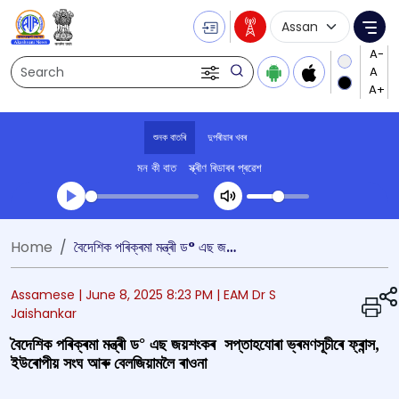
Language Selecti
Me
Search
শুনক বাতৰি
দুপৰীয়াৰ খবৰ
মন কী বাত
স্ক্ৰীণ ৰিডাৰৰ প্ৰৱেশ
Transcript summary
Home
বৈদেশিক পৰিক্ৰমা মন্ত্ৰী ড° এছ জয়শংকৰ সপ্তাহযোৰা ভ্ৰমণসূচীৰে ফ্ৰান্স, ইউৰোপীয় সংঘ আৰু বেলজিয়ামলৈ ৰাওনা
খেলা অডিঅ' দুপৰীয়াৰ খবৰ
Assamese |
June 8, 2025 8:23 PM
| EAM Dr S
Jaishankar
বৈদেশিক পৰিক্ৰমা মন্ত্ৰী ড° এছ জয়শংকৰ সপ্তাহযোৰা ভ্ৰমণসূচীৰে ফ্ৰান্স,
ইউৰোপীয় সংঘ আৰু বেলজিয়ামলৈ ৰাওনা