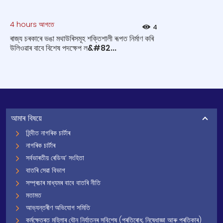
4 hours আগতে
4
ৰাজ্য চৰকাৰে ভঙা মথাউৰিসমূহ শক্তিশালী ৰূপত নিৰ্মাণ কৰি
উলিওৱাৰ বাবে বিশেষ পদক্ষেপ ল&#82...
আমাৰ বিষয়ে
হিন্দীত নাগৰিক চাৰ্টাৰ
নাগৰিক চাৰ্টাৰ
সৰ্বভাৰতীয় ৰেডিঅ’ সংহিতা
বাতৰি সেৱা বিভাগ
সম্প্ৰচাৰ মাধ্যমৰ বাবে বাতৰি নীতি
মতামত
আভ্যন্তৰীণ অভিযোগ সমিতি
কৰ্মক্ষেত্ৰত মহিলাৰ যৌন নিৰ্যাতনৰ সবিশেষ (প্ৰতিৰোধ, নিষেধাজ্ঞা আৰু প্ৰতিকাৰ)