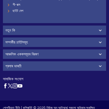
শী-বক্স
ছাইট মেপ
নতুন কি
সম্পৰ্কীয় চাইটসমূহ
আঞ্চলিক এককসমূহৰ বিৱৰণ
প্ৰসাৰ ভাৰতী
সামাজিক সংযোগ
গোপনীয়তা নীতি
| কপিৰাইট © 2026 নিউজ অন আইআৰ। সকলো অধিকাৰ সংৰক্ষিত