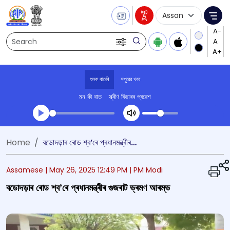
Language Selecti
Me
Search
শুনক বাতৰি
দপুুরের খবর
মন কী বাত
স্ক্ৰীণ ৰিডাৰৰ প্ৰৱেশ
Transcript summary
Home
বডোদড়াৰ ৰোড শ্ব’ৰে প্ৰধানমন্ত্ৰীৰ গুজৰাট ভ্ৰমণ আৰম্ভ
খেলা অডিঅ' দপুুরের খবর
Assamese |
May 26, 2025 12:49 PM
| PM Modi
বডোদড়াৰ ৰোড শ্ব’ৰে প্ৰধানমন্ত্ৰীৰ গুজৰাট ভ্ৰমণ আৰম্ভ