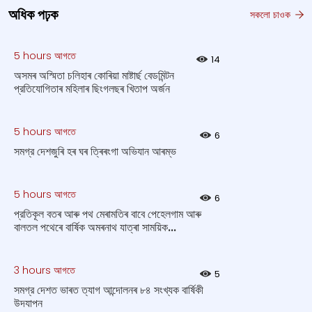
অধিক পঢ়ক
সকলো চাওক
5 hours আগতে
14
অসমৰ অস্মিতা চলিহাৰ কোৰিয়া মাষ্টাৰ্ছ বেডমিন্টন
প্রতিযোগিতাৰ মহিলাৰ ছিংগলছৰ খিতাপ অর্জন
5 hours আগতে
6
সমগ্র দেশজুৰি হৰ ঘৰ ত্ৰিৰংগা অভিযান আৰম্ভ
5 hours আগতে
6
প্রতিকূল বতৰ আৰু পথ মেৰামতিৰ বাবে পেহেলগাম আৰু
বালতল পথেৰে বাৰ্ষিক অমৰনাথ যাত্ৰা সাময়িক...
3 hours আগতে
5
সমগ্র দেশত ভাৰত ত্যাগ আন্দোলনৰ ৮৪ সংখ্যক বার্ষিকী
উদযাপন