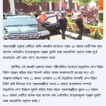
প্রধানমন্ত্ৰী নৰেন্দ্ৰ মোদীয়ে আজি গুজৰাটৰ দাহোডত প্ৰায় ২৪ হাজাৰ কোটি টকা ব্যয়
সাপেক্ষ কেইবাটাও উন্নয়নমূলক প্রকল্প মুকলি আৰু আধাৰশিলা স্থাপন কৰাৰ পূৰ্বে
বডোদড়াত এটা ৰোড শ্ব’ত অংশগ্ৰহণ কৰে।
দুদিনীয়া এই গুজৰাট ভ্ৰমণৰ সময়ত শ্রীমোদীয়ে দাহোডৰ বৈদ্যুতিক ৰে’ল ইঞ্জিন
নির্মাণ প্রকল্প ৰাষ্ট্ৰৰ নামত উৎসৰ্গা কৰিব। আমাৰ সংবাদদাতাই জনোৱা মতে এই
প্ৰকল্পৰ জৰিয়তে অহা ১১ বছৰত এহেজাৰ ২০০টা বৈদ্যুতিক মালবাহী ৰে’ল ইঞ্জিন
নিৰ্মাণ কৰি উলিওৱা হ’ব। প্ৰধানমন্ত্ৰীয়ে লগতে ৯ হাজাৰ অশ্বক্ষমতা সম্পন্ন
বৈদ্যুতিক ৰে’ল ইঞ্জিনো মুকলি কৰিব। ইয়াৰ পাছত প্ৰধানমন্ত্ৰীয়ে ভূজত ৫৩ হাজাৰ
৪০০ হাজাৰ কোটিৰে অধিক ব্যয় সাপেক্ষ আন কেইবাটাও উন্নয়নমূলক প্রকল্প মুকলি
আৰু আধাৰশিলা স্থাপন কৰিব ।