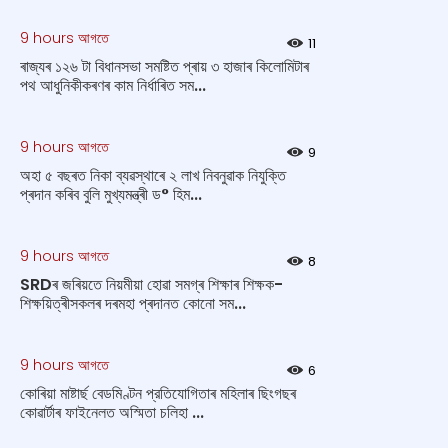
9 hours আগতে
11
ৰাজ্যৰ ১২৬ টা বিধানসভা সমষ্টিত প্ৰায় ৩ হাজাৰ কিলোমিটাৰ
পথ আধুনিকীকৰণৰ কাম নিৰ্ধাৰিত সম...
9 hours আগতে
9
অহা ৫ বছৰত নিকা ব্যৱস্থাৰে ২ লাখ নিবনুৱাক নিযুক্তি
প্ৰদান কৰিব বুলি মুখ্যমন্ত্ৰী ড° হিম...
9 hours আগতে
8
SRDৰ জৰিয়তে নিয়মীয়া হোৱা সমগ্ৰ শিক্ষাৰ শিক্ষক-
শিক্ষয়িত্ৰীসকলৰ দৰমহা প্ৰদানত কোনো সম...
9 hours আগতে
6
কোৰিয়া মাষ্টাৰ্ছ বেডমিণ্টন প্রতিযোগিতাৰ মহিলাৰ ছিংগছৰ
কোৱাৰ্টাৰ ফাইনেলত অস্মিতা চলিহা ...