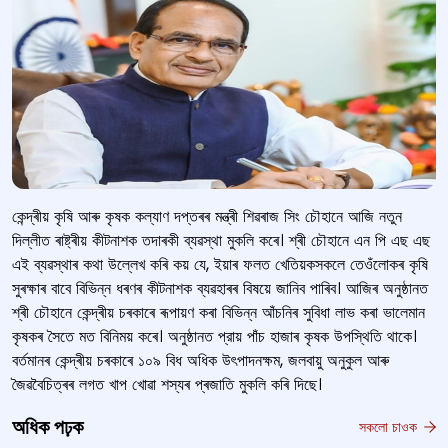
কেন্দ্ৰীয় কৃষি আৰু কৃষক কল্যাণ দপ্তৰৰ মন্ত্ৰী শিৱৰাজ সিং চৌহানে আজি নতুন
দিল্লীত ৰাষ্ট্ৰীয় কীটনাশক তদাৰকী ব্যৱস্থা মুকলি কৰে। শ্ৰী চৌহানে এন পি এছ এছ
এই ব্যৱস্থাৰ কথা উল্লেখ কৰি কয় যে, ইয়াৰ ফলত খেতিয়কসকলে তেওঁলোকৰ কৃষি
সুৰক্ষাৰ বাবে বিভিন্ন ধৰণৰ কীটনাশক ব্যৱহাৰৰ বিষয়ে জানিব পাৰিব। আজিৰ অনুষ্ঠানত
শ্ৰী চৌহানে কেন্দ্ৰীয় চৰকাৰে ৰূপায়ণ কৰা বিভিন্ন আঁচনিৰ সুবিধা লাভ কৰা ভালেমান
কৃষকৰ সৈতে মত বিনিময় কৰে। অনুষ্ঠানত প্রায় পাঁচ হাজাৰ কৃষক উপস্থিতি থাকে।
বৰ্তমানৰ কেন্দ্ৰীয় চৰকাৰে ১০৯ বিধ অধিক উৎপাদনক্ষম, জলবায়ু অনুকুল আৰু
জৈৱবৈচিত্ৰৰ লগত খাপ খোৱা শস্যৰ প্ৰজাতি মুকলি কৰি দিছে।
অধিক পঢ়ক
সকলো চাওক