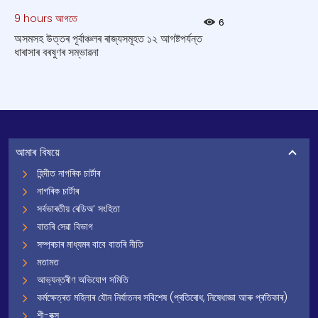
9 hours আগতে
6
অসমসহ উত্তৰ পূৰ্বাঞ্চলৰ ৰাজ্যসমূহত ১২ আগষ্টপর্যন্ত
ধাৰাসাৰ বৰষুণৰ সম্ভাৱনা
আমাৰ বিষয়ে
হিন্দীত নাগৰিক চাৰ্টাৰ
নাগৰিক চাৰ্টাৰ
সৰ্বভাৰতীয় ৰেডিঅ’ সংহিতা
বাতৰি সেৱা বিভাগ
সম্প্ৰচাৰ মাধ্যমৰ বাবে বাতৰি নীতি
মতামত
আভ্যন্তৰীণ অভিযোগ সমিতি
কৰ্মক্ষেত্ৰত মহিলাৰ যৌন নিৰ্যাতনৰ সবিশেষ (প্ৰতিৰোধ, নিষেধাজ্ঞা আৰু প্ৰতিকাৰ)
শী-বক্স