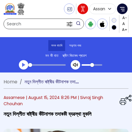
Language Selecti
Me
Search
শুনক বাতৰি
সন্ধ্যার খবর
মন কী বাত
স্ক্ৰীণ ৰিডাৰৰ প্ৰৱেশ
Transcript summary
Home
নতুন দিল্লীত ৰাষ্ট্ৰীয় কীটনাশক তদাৰকী ব্যৱস্থা মুকলি
খেলা অডিঅ' সন্ধ্যার খবর
Assamese |
August 15, 2024 8:26 PM
| Sivraj Singh
Chouhan
নতুন দিল্লীত ৰাষ্ট্ৰীয় কীটনাশক তদাৰকী ব্যৱস্থা মুকলি