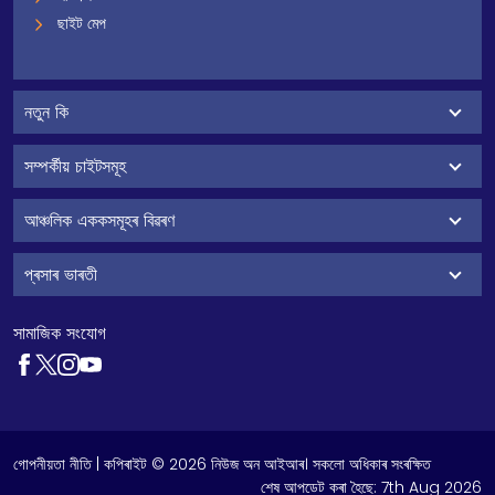
ছাইট মেপ
নতুন কি
সম্পৰ্কীয় চাইটসমূহ
আঞ্চলিক এককসমূহৰ বিৱৰণ
প্ৰসাৰ ভাৰতী
সামাজিক সংযোগ
গোপনীয়তা নীতি
| কপিৰাইট © 2026 নিউজ অন আইআৰ। সকলো অধিকাৰ সংৰক্ষিত
শেষ আপডেট কৰা হৈছে:
7th Aug 2026