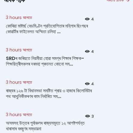
অধিক পঢ়ক
3 hours আগতে
4
কোৰিয়া মাষ্টাৰ্ছ বেডমিণ্টন প্রতিযোগিতাৰ মহিলাৰ ছিংগছৰ
কোৱাৰ্টাৰ ফাইনেলত অস্মিতা চলিহা ...
3 hours আগতে
4
SRDৰ জৰিয়তে নিয়মীয়া হোৱা সমগ্ৰ শিক্ষাৰ শিক্ষক-
শিক্ষয়িত্ৰীসকলৰ দৰমহা প্ৰদানত কোনো সম...
3 hours আগতে
4
ৰাজ্যৰ ১২৬ টা বিধানসভা সমষ্টিত প্ৰায় ৩ হাজাৰ কিলোমিটাৰ
পথ আধুনিকীকৰণৰ কাম নিৰ্ধাৰিত সম...
3 hours আগতে
3
অসমসহ উত্তৰ পূৰ্বাঞ্চলৰ ৰাজ্যসমূহত ১২ আগষ্টপর্যন্ত
ধাৰাসাৰ বৰষুণৰ সম্ভাৱনা