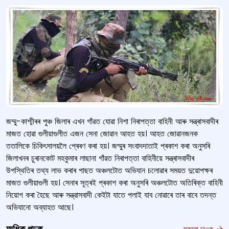
জম্মু-কাশ্মীৰৰ পুঞ্চ জিলাৰ এখন গাঁৱত যোৱা নিশা নিৰাপত্তা বাহিনী আৰু সন্ত্ৰাসবাদীৰ
মাজত হোৱা গুলীয়াগুলীত এজন সেনা জোৱান আহত হয়। আহত জোৱানজনক
ততালিকে চিকিৎসালয়লৈ প্ৰেৰণ কৰা হয়। জম্মুৰ সংবাদদাতাই প্ৰকাশ কৰা অনুসৰি
জিলাখনৰ চুৰানকোট মহকুমাৰ লাছানা গাঁৱত নিৰাপত্তা বাহিনীয়ে সন্ত্ৰাসবাদীৰ
উপস্থিতিৰ তথ্য লাভ কৰাৰ পাছত অঞ্চলটোত অভিযান চলোৱাৰ সময়ত দুয়োপক্ষৰ
মাজত গুলীয়াগুলী হয়। সেনাৰ সূত্ৰই প্ৰকাশ কৰা অনুসৰি অঞ্চলটোত অতিৰিক্ত বাহিনী
নিয়োগ কৰা হৈছে আৰু সন্ত্রাসবাদী কেইটা যাতে পলাই যাব নোৱাৰে তাৰ বাবে তদন্ত
অভিযানো অব্যাহত আছে।
সকলো চাওক