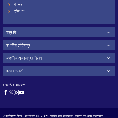
শী-বক্স
ছাইট মেপ
নতুন কি
সম্পৰ্কীয় চাইটসমূহ
আঞ্চলিক এককসমূহৰ বিৱৰণ
প্ৰসাৰ ভাৰতী
সামাজিক সংযোগ
গোপনীয়তা নীতি
| কপিৰাইট © 2026 নিউজ অন আইআৰ। সকলো অধিকাৰ সংৰক্ষিত