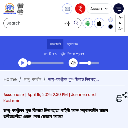
Language Selecti
Me
Search
শুনক বাতৰি
দপুুরের খবর
মন কী বাত
স্ক্ৰীণ ৰিডাৰৰ প্ৰৱেশ
Transcript summary
Home
জম্মু-কাশ্মীৰ
জম্মু-কাশ্মীৰৰ পুঞ্চ জিলাত নিৰাপত্তা বাহিনী আৰু সন্ত্ৰাসবাদীৰ মাজৰ গুলীয়াগুলীত এজন সেনা জোৱান আহত
খেলা অডিঅ' দপুুরের খবর
Assamese |
April 15, 2025 2:30 PM
| Jammu and
Kashmir
জম্মু-কাশ্মীৰৰ পুঞ্চ জিলাত নিৰাপত্তা বাহিনী আৰু সন্ত্ৰাসবাদীৰ মাজৰ
গুলীয়াগুলীত এজন সেনা জোৱান আহত