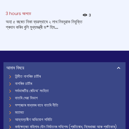
3 hours আগতে
3
অহা ৫ বছৰত নিকা ব্যৱস্থাৰে ২ লাখ নিবনুৱাক নিযুক্তি
প্ৰদান কৰিব বুলি মুখ্যমন্ত্ৰী ড° হিম...
আমাৰ বিষয়ে
হিন্দীত নাগৰিক চাৰ্টাৰ
নাগৰিক চাৰ্টাৰ
সৰ্বভাৰতীয় ৰেডিঅ’ সংহিতা
বাতৰি সেৱা বিভাগ
সম্প্ৰচাৰ মাধ্যমৰ বাবে বাতৰি নীতি
মতামত
আভ্যন্তৰীণ অভিযোগ সমিতি
কৰ্মক্ষেত্ৰত মহিলাৰ যৌন নিৰ্যাতনৰ সবিশেষ (প্ৰতিৰোধ, নিষেধাজ্ঞা আৰু প্ৰতিকাৰ)