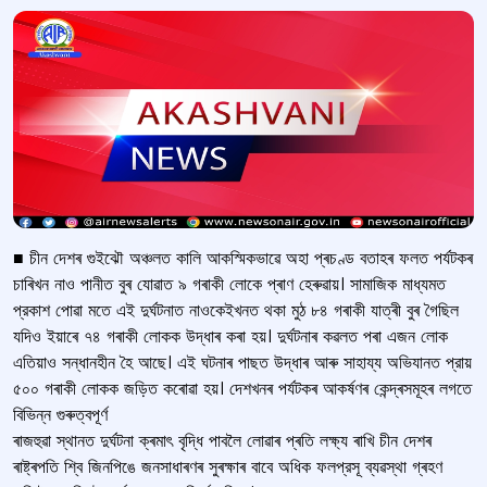
■ চীন দেশৰ গুইঝৌ অঞ্চলত কালি আকস্মিকভাৱে অহা প্ৰচণ্ড বতাহৰ ফলত পৰ্যটকৰ
চাৰিখন নাও পানীত বুৰ যোৱাত ৯ গৰাকী লোকে প্ৰাণ হেৰুৱায়। সামাজিক মাধ্যমত
প্রকাশ পোৱা মতে এই দুৰ্ঘটনাত নাওকেইখনত থকা মুঠ ৮৪ গৰাকী যাত্ৰী বুৰ গৈছিল
যদিও ইয়াৰে ৭৪ গৰাকী লোকক উদ্ধাৰ কৰা হয়। দুৰ্ঘটনাৰ কৱলত পৰা এজন লোক
এতিয়াও সন্ধানহীন হৈ আছে। এই ঘটনাৰ পাছত উদ্ধাৰ আৰু সাহায্য অভিযানত প্রায়
৫০০ গৰাকী লোকক জড়িত কৰোৱা হয়। দেশখনৰ পৰ্যটকৰ আকৰ্ষণৰ কেন্দ্ৰসমূহৰ লগতে
বিভিন্ন গুৰুত্বপূৰ্ণ
ৰাজহুৱা স্থানত দুৰ্ঘটনা ক্ৰমাৎ বৃদ্ধি পাবলৈ লোৱাৰ প্ৰতি লক্ষ্য ৰাখি চীন দেশৰ
ৰাষ্ট্ৰপতি শ্বি জিনপিঙে জনসাধাৰণৰ সুৰক্ষাৰ বাবে অধিক ফলপ্রসূ ব্যৱস্থা গ্ৰহণ