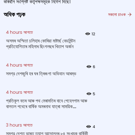
কৰিবলৈ সংশ্লিষ্ট কর্তৃপক্ষসমূহক নির্দেশ দিছে।
অধিক পঢ়ক
সকলো চাওক
4 hours আগতে
12
অসমৰ অস্মিতা চলিহাৰ কোৰিয়া মাষ্টাৰ্ছ বেডমিন্টন
প্রতিযোগিতাৰ মহিলাৰ ছিংগলছৰ খিতাপ অর্জন
4 hours আগতে
6
সমগ্র দেশজুৰি হৰ ঘৰ ত্ৰিৰংগা অভিযান আৰম্ভ
4 hours আগতে
5
প্রতিকূল বতৰ আৰু পথ মেৰামতিৰ বাবে পেহেলগাম আৰু
বালতল পথেৰে বাৰ্ষিক অমৰনাথ যাত্ৰা সাময়িক...
3 hours আগতে
4
সমগ্র দেশত ভাৰত ত্যাগ আন্দোলনৰ ৮৪ সংখ্যক বার্ষিকী