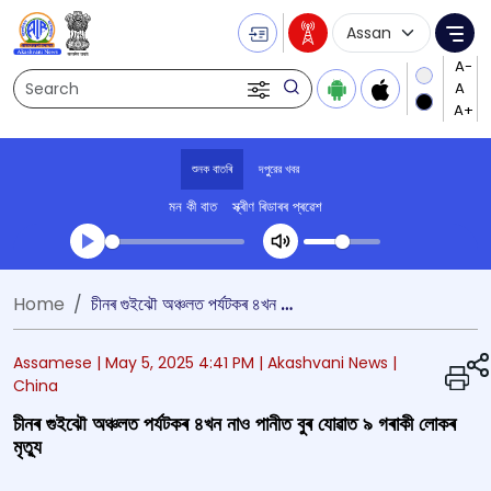
Language Selecti
Me
Search
শুনক বাতৰি
দপুুরের খবর
মন কী বাত
স্ক্ৰীণ ৰিডাৰৰ প্ৰৱেশ
Transcript summary
Home
চীনৰ গুইঝৌ অঞ্চলত পৰ্যটকৰ ৪খন নাও পানীত বুৰ যোৱাত ৯ গৰাকী লোকৰ মৃত্যু
খেলা অডিঅ' দপুুরের খবর
Assamese |
May 5, 2025 4:41 PM
| Akashvani News
|
China
চীনৰ গুইঝৌ অঞ্চলত পৰ্যটকৰ ৪খন নাও পানীত বুৰ যোৱাত ৯ গৰাকী লোকৰ
মৃত্যু