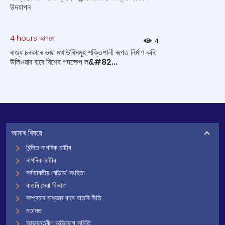
উদযাপন
4 hours আগতে
4
ৰাজ্য চৰকাৰে ভঙা মথাউৰিসমূহ শক্তিশালী ৰূপত নিৰ্মাণ কৰি
উলিওৱাৰ বাবে বিশেষ পদক্ষেপ ল&#82...
আমাৰ বিষয়ে
হিন্দীত নাগৰিক চাৰ্টাৰ
নাগৰিক চাৰ্টাৰ
সৰ্বভাৰতীয় ৰেডিঅ’ সংহিতা
বাতৰি সেৱা বিভাগ
সম্প্ৰচাৰ মাধ্যমৰ বাবে বাতৰি নীতি
মতামত
আভ্যন্তৰীণ অভিযোগ সমিতি