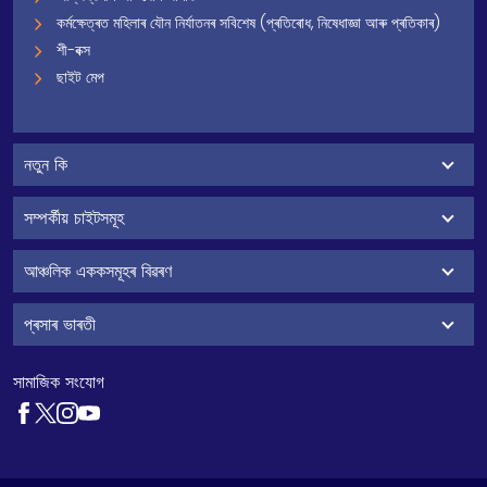
কৰ্মক্ষেত্ৰত মহিলাৰ যৌন নিৰ্যাতনৰ সবিশেষ (প্ৰতিৰোধ, নিষেধাজ্ঞা আৰু প্ৰতিকাৰ)
শী-বক্স
ছাইট মেপ
নতুন কি
সম্পৰ্কীয় চাইটসমূহ
আঞ্চলিক এককসমূহৰ বিৱৰণ
প্ৰসাৰ ভাৰতী
সামাজিক সংযোগ