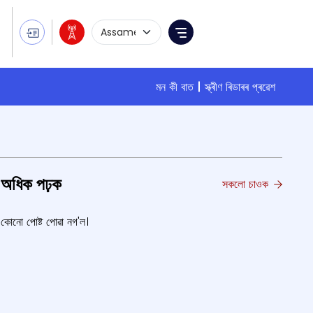
Language Selection
Menu
মন কী বাত
স্ক্ৰীণ ৰিডাৰৰ প্ৰৱেশ
অধিক পঢ়ক
সকলো চাওক
কোনো পোষ্ট পোৱা নগ'ল।