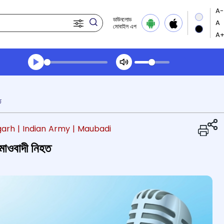
ডাউনলোড
মোবাইল এপ
Transcript summary
খেলা অডিঅ' সন্ধ্যার খবর
ত
garh
| Indian Army
| Maubadi
 মাওবাদী নিহত