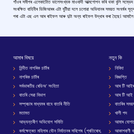
গাঁওৰ সমীপৰ এলেকাটোত ভালেসংখ্যক মাওবাদী আত্মগোপন কৰি থকা বুলি সম্ভেদ ল
সংৰক্ষিত বাহিনীৰ ডিজিআৰৰ এটা যুটীয়া দলে চলোৱা অভিযানৰ সময়ত সংঘৰ্ষৰ সূত্ৰ
পৰা এটা এছ এল আৰ ৰাইফল আৰু দুটা অন্য ৰাইফল উদ্ধাৰ কৰা হৈছে। আমালৈ
আমাৰ বিষয়ে
নতুন কি
হিন্দীত নাগৰিক চাৰ্টাৰ
নিবিদা
নাগৰিক চাৰ্টাৰ
বিজ্ঞপ্তি
সৰ্বভাৰতীয় ৰেডিঅ’ সংহিতা
আৰ টি আইৰ
বাতৰি সেৱা বিভাগ
আৰ টি আই
সম্প্ৰচাৰ মাধ্যমৰ বাবে বাতৰি নীতি
বাতৰিৰ সময়স
মতামত
খালী পদ
আভ্যন্তৰীণ অভিযোগ সমিতি
আমাৰ যোগা
কৰ্মক্ষেত্ৰত মহিলাৰ যৌন নিৰ্যাতনৰ সবিশেষ (প্ৰতিৰোধ,
আকাশবাণী বাৰ