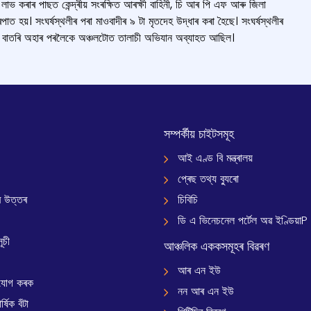
াভ কৰাৰ পাছত কেন্দ্ৰীয় সংৰক্ষিত আৰক্ষী বাহিনী, চি আৰ পি এফ আৰু জিলা
পাত হয়। সংঘৰ্ষস্থলীৰ পৰা মাওবাদীৰ ৯ টা মৃতদেহ উদ্ধাৰ কৰা হৈছে। সংঘৰ্ষস্থলীৰ
 বাতৰি অহাৰ পৰলৈকে অঞ্চলটোত তালাচী অভিযান অব্যাহত আছিল।
সম্পৰ্কীয় চাইটসমূহ
আই এণ্ড বি মন্ত্ৰালয়
প্ৰেছ তথ্য ব্যুৰো
 উত্তৰ
চিবিচি
ডি এ ভিনেচনেল পৰ্টেল অৱ ইণ্ডিয়াP
ূচী
আঞ্চলিক এককসমূহৰ বিৱৰণ
আৰ এন ইউ
যোগ কৰক
নন আৰ এন ইউ
্ষিক বঁটা