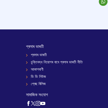
প্ৰসাৰ ভাৰতী
প্ৰসাৰ ভাৰতী
চুক্তিবদ্ধ নিয়োগৰ বাবে প্ৰসাৰ ভাৰতী নীতি
আকাশবাণী
ডি ডি নিউজ
প্ৰেছ ৰিলিজ
সামাজিক সংযোগ