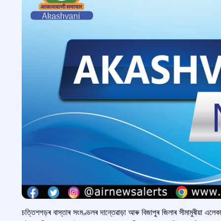
চত্তিশগড়ৰ বাস্তাৰ সংমণ্ডলৰ দান্তেৱাড়া আৰু বিজাপুৰ জিলাৰ সীমামুৰীয়া এলে