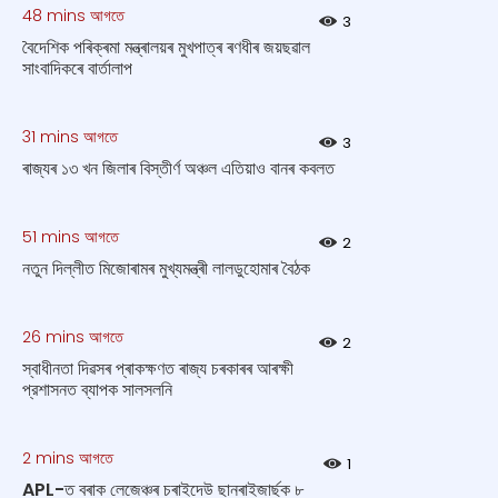
48 mins আগতে
3
বৈদেশিক পৰিক্ৰমা মন্ত্ৰালয়ৰ মুখপাত্ৰ ৰণধীৰ জয়ছৱাল
সাংবাদিকৰে বাৰ্তালাপ
31 mins আগতে
3
ৰাজ্যৰ ১৩ খন জিলাৰ বিস্তীর্ণ অঞ্চল এতিয়াও বানৰ কবলত
51 mins আগতে
2
নতুন দিল্লীত মিজোৰামৰ মুখ্যমন্ত্ৰী লালডুহোমাৰ বৈঠক
26 mins আগতে
2
স্বাধীনতা দিৱসৰ প্ৰাকক্ষণত ৰাজ্য চৰকাৰৰ আৰক্ষী
প্রশাসনত ব্যাপক সালসলনি
2 mins আগতে
1
APL-ত বৰাক লেজেঞ্চৰ চৰাইদেউ ছানৰাইজাৰ্ছক ৮