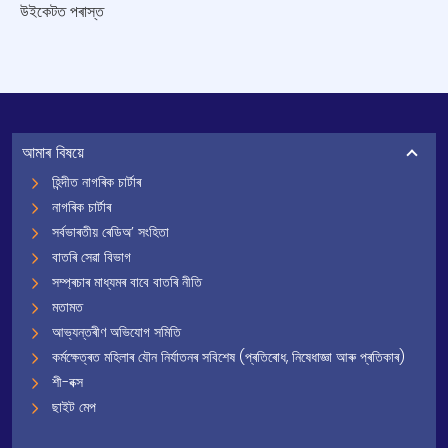
উইকেটত পৰাস্ত
আমাৰ বিষয়ে
হিন্দীত নাগৰিক চাৰ্টাৰ
নাগৰিক চাৰ্টাৰ
সৰ্বভাৰতীয় ৰেডিঅ’ সংহিতা
বাতৰি সেৱা বিভাগ
সম্প্ৰচাৰ মাধ্যমৰ বাবে বাতৰি নীতি
মতামত
আভ্যন্তৰীণ অভিযোগ সমিতি
কৰ্মক্ষেত্ৰত মহিলাৰ যৌন নিৰ্যাতনৰ সবিশেষ (প্ৰতিৰোধ, নিষেধাজ্ঞা আৰু প্ৰতিকাৰ)
শী-বক্স
ছাইট মেপ