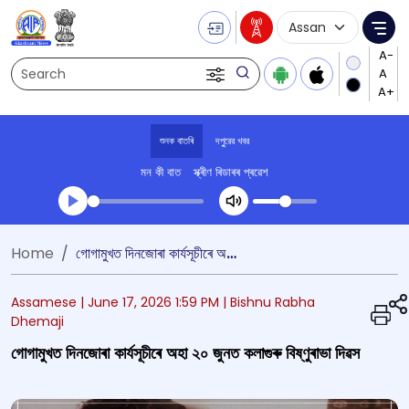
Language Selecti
Me
Search
শুনক বাতৰি
দপুুরের খবর
মন কী বাত
স্ক্ৰীণ ৰিডাৰৰ প্ৰৱেশ
Transcript summary
Home
গোগামুখত দিনজোৰা কাৰ্যসূচীৰে অহা ২০ জুনত কলাগুৰু বিষ্ণুৰাভা দিৱস
খেলা অডিঅ' দপুুরের খবর
Assamese |
June 17, 2026 1:59 PM
| Bishnu Rabha
Dhemaji
গোগামুখত দিনজোৰা কাৰ্যসূচীৰে অহা ২০ জুনত কলাগুৰু বিষ্ণুৰাভা দিৱস