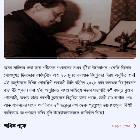
অসম সাহিত্য সভা আৰু শ্ৰীমন্ত শংকৰদেৱ সংঘৰ যুটীয়া উদ্যোগত ধেমাজি জিলাৰ
গোগামুখত দিনজোৰা কাৰ্যসূচীৰে অহা ২০ জুনত কলাগুৰু বিষ্ণুৰাভা দিৱস অনুষ্ঠিত হ’ব।
এই অনুষ্ঠানতে বিশিষ্ট লোকশিল্পী তৰাৱতী মিলি বড়িলৈ ২০২৬ বৰ্ষৰ কলাগুৰু বিষ্ণুপ্ৰসাদ
ৰাভা বঁটা প্ৰদান কৰা হ’ব। অনুষ্ঠানত অসম সাহিত্য সভাৰ সভাপতি ড° বসন্ত কুমাৰ
গোস্বামী, অৰণ্য মানৱ পদ্মশ্রী সন্মানেৰে বিভূষিত যাদৱ পায়েং, মন্ত্রী ডাঃ ৰণোজ পেগু
আৰু শংকৰদেৱ সংঘৰ পদাধিকাৰ ড° ভৱেন্দ্র নাথ ডেকা প্রমুখ্যে ভালেসংখ্যক বিশিষ্ট
ব্যক্তিয়ে অংশগ্রহণ কৰিব বুলি উদ্যোক্তাসকলে জানিবলৈ দিছে।
অধিক পঢ়ক
সকলো চাওক