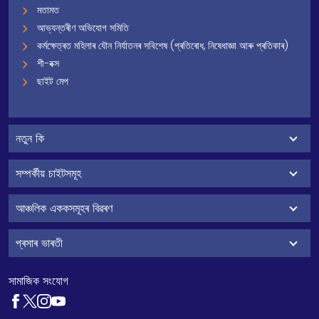
মতামত
আভ্যন্তৰীণ অভিযোগ সমিতি
কৰ্মক্ষেত্ৰত মহিলাৰ যৌন নিৰ্যাতনৰ সবিশেষ (প্ৰতিৰোধ, নিষেধাজ্ঞা আৰু প্ৰতিকাৰ)
শী-বক্স
ছাইট মেপ
নতুন কি
সম্পৰ্কীয় চাইটসমূহ
আঞ্চলিক এককসমূহৰ বিৱৰণ
প্ৰসাৰ ভাৰতী
সামাজিক সংযোগ