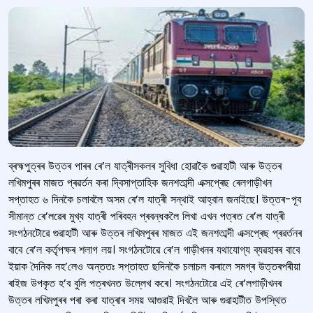
ব্ৰহ্মপুত্ৰৰ উত্তৰ পাৰৰ ৰে’ল যাত্ৰীসকলৰ সুবিধা হোৱাকৈ গুৱাহাটী আৰু উত্তৰ
লখিমপুৰৰ মাজত প্ৰৱৰ্তন কৰা দ্বিসাপ্তাহিক জনশতাব্দী এক্সপ্ৰেছ ৰেলগাড়ীখন
সপ্তাহত ৬ দিনকৈ চলাবলৈ অসম ৰে’ল যাত্ৰী সন্থাই আহ্বান জনাইছে। উত্তৰ-পূব
সীমান্ত ৰে’লৱেৰ মুখ্য যাত্ৰী পৰিবহন প্ৰবন্ধকলৈ লিখা এখন পত্ৰত ৰে’ল যাত্ৰী
সংগঠনটোৱে গুৱাহাটী আৰু উত্তৰ লখিমপুৰৰ মাজত এই জনশতাব্দী এক্সপ্ৰেছ প্ৰৱৰ্তনৰ
বাবে ৰে’ল কৰ্তৃপক্ষৰ শলাগ লয়। সংগঠনটোৱে ৰে’ল গাড়ীখনৰ যথাযোগ্য ব্যৱহাৰৰ বাবে
ইয়াক দৈনিক নহ’লেও অন্ততঃ সপ্তাহত ছদিনকৈ চলাচল কৰালে সমগ্ৰ উত্তৰপৰীয়া
ৰাইজ উপকৃত হ’ব বুলি পত্ৰখনত উল্লেখ কৰে। সংগঠনটোৱে এই ৰে’লগাড়ীখনৰ
উত্তৰ লখিমপুৰৰ পৰা কৰা যাত্ৰাৰ সময় আগুৱাই দিবলৈ আৰু গুৱাহাটীত উপস্থিত