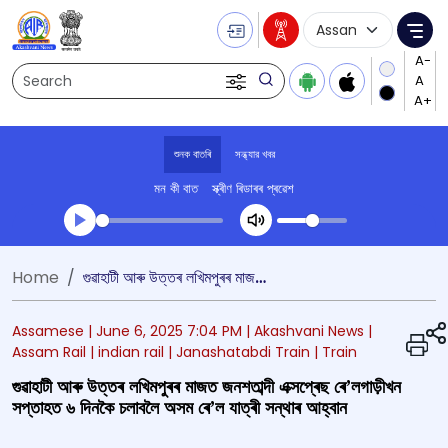
Language Selecti
Me
Search
শুনক বাতৰি
সন্ধ্যার খবর
মন কী বাত
স্ক্ৰীণ ৰিডাৰৰ প্ৰৱেশ
Transcript summary
Home
গুৱাহাটী আৰু উত্তৰ লখিমপুৰৰ মাজত জনশতাব্দী এক্সপ্ৰেছ ৰে’লগাড়ীখন সপ্তাহত ৬ দিনকৈ চলাবলৈ অসম ৰে’ল যাত্ৰী সন্থাৰ আহ্বান
খেলা অডিঅ' সন্ধ্যার খবর
Assamese |
June 6, 2025 7:04 PM
| Akashvani News
|
Assam Rail
| indian rail
| Janashatabdi Train
| Train
গুৱাহাটী আৰু উত্তৰ লখিমপুৰৰ মাজত জনশতাব্দী এক্সপ্ৰেছ ৰে’লগাড়ীখন
সপ্তাহত ৬ দিনকৈ চলাবলৈ অসম ৰে’ল যাত্ৰী সন্থাৰ আহ্বান