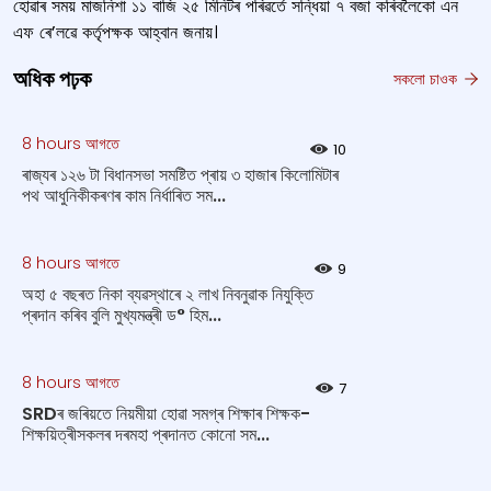
হোৱাৰ সময় মাজনিশা ১১ বাজি ২৫ মিনিটৰ পৰিৱৰ্তে সন্ধিয়া ৭ বজা কৰিবলৈকো এন
এফ ৰে’লৱে কৰ্তৃপক্ষক আহ্বান জনায়।
অধিক পঢ়ক
সকলো চাওক
8 hours আগতে
10
ৰাজ্যৰ ১২৬ টা বিধানসভা সমষ্টিত প্ৰায় ৩ হাজাৰ কিলোমিটাৰ
পথ আধুনিকীকৰণৰ কাম নিৰ্ধাৰিত সম...
8 hours আগতে
9
অহা ৫ বছৰত নিকা ব্যৱস্থাৰে ২ লাখ নিবনুৱাক নিযুক্তি
প্ৰদান কৰিব বুলি মুখ্যমন্ত্ৰী ড° হিম...
8 hours আগতে
7
SRDৰ জৰিয়তে নিয়মীয়া হোৱা সমগ্ৰ শিক্ষাৰ শিক্ষক-
শিক্ষয়িত্ৰীসকলৰ দৰমহা প্ৰদানত কোনো সম...