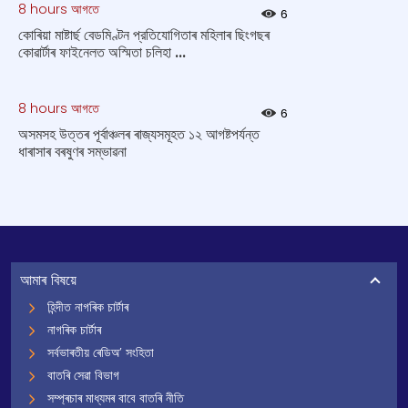
8 hours আগতে
6
কোৰিয়া মাষ্টাৰ্ছ বেডমিণ্টন প্রতিযোগিতাৰ মহিলাৰ ছিংগছৰ
কোৱাৰ্টাৰ ফাইনেলত অস্মিতা চলিহা ...
8 hours আগতে
6
অসমসহ উত্তৰ পূৰ্বাঞ্চলৰ ৰাজ্যসমূহত ১২ আগষ্টপর্যন্ত
ধাৰাসাৰ বৰষুণৰ সম্ভাৱনা
আমাৰ বিষয়ে
হিন্দীত নাগৰিক চাৰ্টাৰ
নাগৰিক চাৰ্টাৰ
সৰ্বভাৰতীয় ৰেডিঅ’ সংহিতা
বাতৰি সেৱা বিভাগ
সম্প্ৰচাৰ মাধ্যমৰ বাবে বাতৰি নীতি