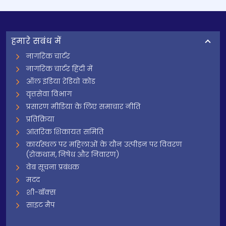
हमारे सबंध में
नागरिक चार्टर
नागरिक चार्टर हिंदी में
ऑल इंडिया रेडियो कोड
वृत्तसेवा विभाग
प्रसारण मीडिया के लिए समाचार नीति
प्रतिक्रिया
आंतरिक शिकायत समिति
कार्यस्थल पर महिलाओं के यौन उत्पीड़न पर विवरण
(रोकथाम, निषेध और निवारण)
वेब सूचना प्रबंधक
मदद
शी-बॉक्स
साइट मैप