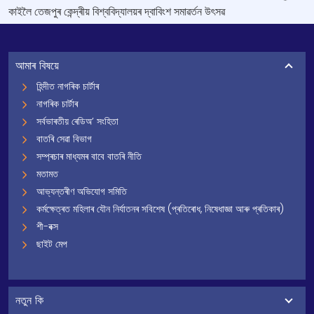
কাইলৈ তেজপুৰ কেন্দ্ৰীয় বিশ্ববিদ্যালয়ৰ দ্বাবিংশ সমাৱৰ্তন উৎসৱ
আমাৰ বিষয়ে
হিন্দীত নাগৰিক চাৰ্টাৰ
নাগৰিক চাৰ্টাৰ
সৰ্বভাৰতীয় ৰেডিঅ’ সংহিতা
বাতৰি সেৱা বিভাগ
সম্প্ৰচাৰ মাধ্যমৰ বাবে বাতৰি নীতি
মতামত
আভ্যন্তৰীণ অভিযোগ সমিতি
কৰ্মক্ষেত্ৰত মহিলাৰ যৌন নিৰ্যাতনৰ সবিশেষ (প্ৰতিৰোধ, নিষেধাজ্ঞা আৰু প্ৰতিকাৰ)
শী-বক্স
ছাইট মেপ
নতুন কি