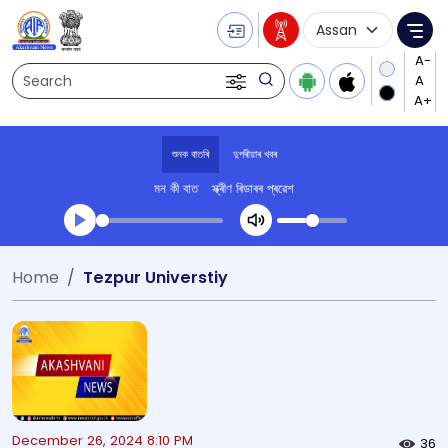
Language Selecti
Me
Search
শুনক বাতৰি
দুপৰীয়াৰ খবৰ
মন কী বাত
স্ক্ৰীণ ৰিডাৰৰ প্ৰৱেশ
Transcript summary
Home
Tezpur Universtiy
খেলা অডিঅ' দুপৰীয়াৰ খবৰ
December 26, 2024 8:10 PM
36