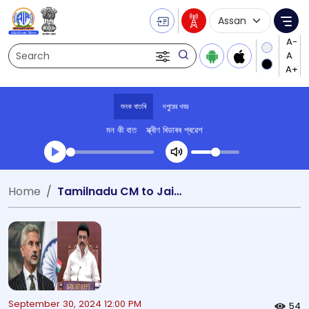
Language Selecti
Me
Search
শুনক বাতৰি
দপুুরের খবর
মন কী বাত
স্ক্ৰীণ ৰিডাৰৰ প্ৰৱেশ
Transcript summary
Home
Tamilnadu CM to Jaishankar
খেলা অডিঅ' দপুুরের খবর
September 30, 2024 12:00 PM
54