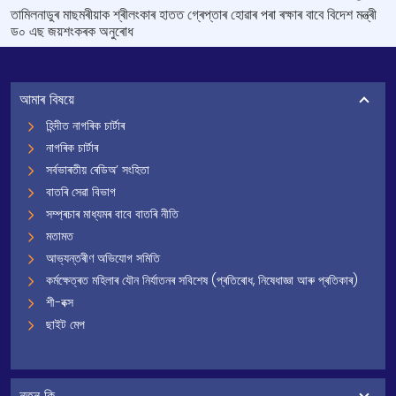
তামিলনাডুৰ মাছমৰীয়াক শ্ৰীলংকাৰ হাতত গ্ৰেপ্তাৰ হোৱাৰ পৰা ৰক্ষাৰ বাবে বিদেশ মন্ত্ৰী
ড০ এছ জয়শংকৰক অনুৰোধ
আমাৰ বিষয়ে
হিন্দীত নাগৰিক চাৰ্টাৰ
নাগৰিক চাৰ্টাৰ
সৰ্বভাৰতীয় ৰেডিঅ’ সংহিতা
বাতৰি সেৱা বিভাগ
সম্প্ৰচাৰ মাধ্যমৰ বাবে বাতৰি নীতি
মতামত
আভ্যন্তৰীণ অভিযোগ সমিতি
কৰ্মক্ষেত্ৰত মহিলাৰ যৌন নিৰ্যাতনৰ সবিশেষ (প্ৰতিৰোধ, নিষেধাজ্ঞা আৰু প্ৰতিকাৰ)
শী-বক্স
ছাইট মেপ
নতুন কি