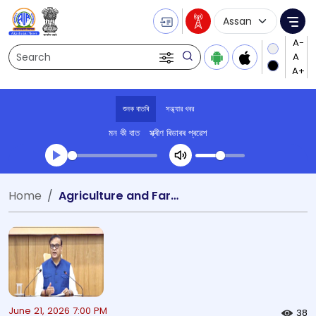
Language Selecti
Me
Search
শুনক বাতৰি
সন্ধ্যার খবর
মন কী বাত
স্ক্ৰীণ ৰিডাৰৰ প্ৰৱেশ
Transcript summary
Home
Agriculture and Farmers Welfare
খেলা অডিঅ' সন্ধ্যার খবর
June 21, 2026 7:00 PM
38