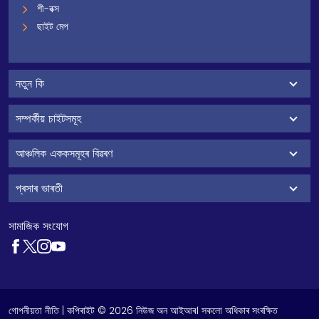
শী-বক্স
ছাইট মেপ
নতুন কি
সম্পৰ্কীয় চাইটসমূহ
আঞ্চলিক এককসমূহৰ বিৱৰণ
প্ৰসাৰ ভাৰতী
সামাজিক সংযোগ
গোপনীয়তা নীতি
| কপিৰাইট © 2026 নিউজ অন আইআৰ। সকলো অধিকাৰ সংৰক্ষিত