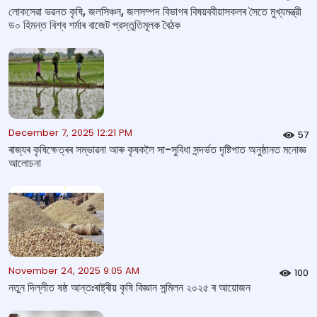
লোকসেৱা ভৱনত কৃষি, জলসিঞ্চন, জলসম্পদ বিভাগৰ বিষয়ববীয়াসকলৰ সৈতে মুখ্যমন্ত্রী
ড০ হিমন্ত বিশ্ব শৰ্মাৰ বাজেট প্রস্তুতিমূলক বৈঠক
December 7, 2025 12:21 PM
57
ৰাজ্যৰ কৃষিক্ষেত্ৰৰ সম্ভাৱনা আৰু কৃষকলৈ সা-সুবিধা সন্দৰ্ভত দৃষ্টিপাত অনুষ্ঠানত মনোজ্ঞ
আলোচনা
November 24, 2025 9:05 AM
100
নতুন দিল্লীত ষষ্ঠ আন্তঃৰাষ্ট্ৰীয় কৃষি বিজ্ঞান সন্মিলন ২০২৫ ৰ আয়োজন