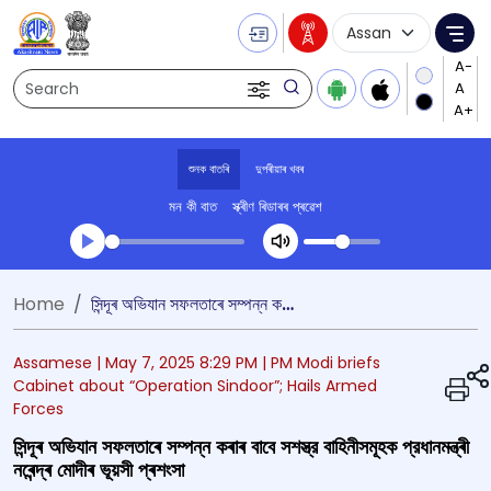
Language Selecti
Me
Search
শুনক বাতৰি
দুপৰীয়াৰ খবৰ
মন কী বাত
স্ক্ৰীণ ৰিডাৰৰ প্ৰৱেশ
Transcript summary
Home
সিন্দূৰ অভিযান সফলতাৰে সম্পন্ন কৰাৰ বাবে সশস্ত্র বাহিনীসমূহক প্রধানমন্ত্ৰী নৰেন্দ্ৰ মোদীৰ ভূয়সী প্ৰশংসা
খেলা অডিঅ' দুপৰীয়াৰ খবৰ
Assamese |
May 7, 2025 8:29 PM
| PM Modi briefs
Cabinet about “Operation Sindoor”; Hails Armed
Forces
সিন্দূৰ অভিযান সফলতাৰে সম্পন্ন কৰাৰ বাবে সশস্ত্র বাহিনীসমূহক প্রধানমন্ত্ৰী
নৰেন্দ্ৰ মোদীৰ ভূয়সী প্ৰশংসা