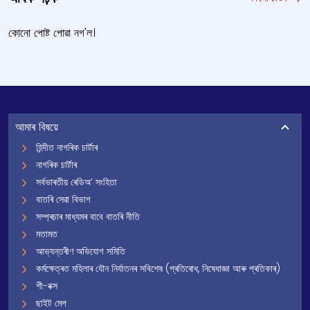
কোনো পোষ্ট পোৱা নগ'ল।
আমাৰ বিষয়ে
হিন্দীত নাগৰিক চাৰ্টাৰ
নাগৰিক চাৰ্টাৰ
সৰ্বভাৰতীয় ৰেডিঅ’ সংহিতা
বাতৰি সেৱা বিভাগ
সম্প্ৰচাৰ মাধ্যমৰ বাবে বাতৰি নীতি
মতামত
আভ্যন্তৰীণ অভিযোগ সমিতি
কৰ্মক্ষেত্ৰত মহিলাৰ যৌন নিৰ্যাতনৰ সবিশেষ (প্ৰতিৰোধ, নিষেধাজ্ঞা আৰু প্ৰতিকাৰ)
শী-বক্স
ছাইট মেপ