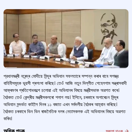
প্রধানমন্ত্ৰী নৰেন্দ্ৰ মোদীয়ে সিন্দূৰ অভিযান সফলতাৰে সম্পন্ন কৰাৰ বাবে সশস্ত্র
বাহিনীসমূহক ভূয়সী প্ৰশংসা কৰিছে। তেওঁ আজি নতুন দিল্লীত পেহেলগাম সন্ত্ৰাসবাদী
আক্ৰমণৰ প্ৰতিশোধকল্পে চলোৱা এই অভিযানৰ বিষয়ে মন্ত্রীসভাক অৱগত কৰে।
বৈঠকত তেওঁ কেন্দ্ৰীয় মন্ত্ৰীসকলৰো শলাগ লয়। ইপিনে, চৰকাৰে অপাৰেচন সিন্দূৰ
অভিযান সন্দৰ্ভত কাইলৈ দিনৰ ১১ বজাত এখন সর্বদলীয় বৈঠকৰ আহ্বান কৰিছে।
বৈঠকত চৰকাৰে ভিন ভিন ৰাজনৈতিক দলৰ নেতাসকলক এই অভিযানৰ বিষয়ে অৱগত
কৰিব।
অধিক পঢ়ক
সকলো চাওক