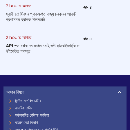
2 hours আগতে
3
স্বাধীনতা দিৱসৰ প্ৰাকক্ষণত ৰাজ্য চৰকাৰৰ আৰক্ষী
প্রশাসনত ব্যাপক সালসলনি
2 hours আগতে
3
APL-ত বৰাক লেজেঞ্চৰ চৰাইদেউ ছানৰাইজাৰ্ছক ৮
উইকেটত পৰাস্ত
আমাৰ বিষয়ে
হিন্দীত নাগৰিক চাৰ্টাৰ
নাগৰিক চাৰ্টাৰ
সৰ্বভাৰতীয় ৰেডিঅ’ সংহিতা
বাতৰি সেৱা বিভাগ
সম্প্ৰচাৰ মাধ্যমৰ বাবে বাতৰি নীতি