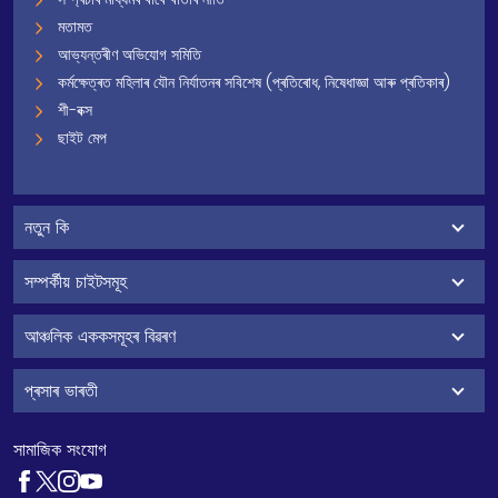
মতামত
আভ্যন্তৰীণ অভিযোগ সমিতি
কৰ্মক্ষেত্ৰত মহিলাৰ যৌন নিৰ্যাতনৰ সবিশেষ (প্ৰতিৰোধ, নিষেধাজ্ঞা আৰু প্ৰতিকাৰ)
শী-বক্স
ছাইট মেপ
নতুন কি
সম্পৰ্কীয় চাইটসমূহ
আঞ্চলিক এককসমূহৰ বিৱৰণ
প্ৰসাৰ ভাৰতী
সামাজিক সংযোগ