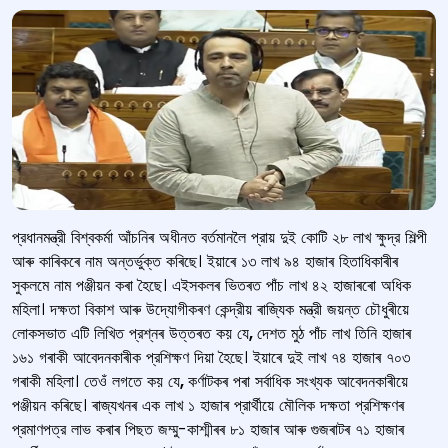
প্রধানমন্ত্রী বিশ্বকর্মা আঁচনিৰ অধীনত বর্তমানলৈ প্রায় দুই কোটি ২৮ লাখ ক্ষুদ্র শিল্পী
আৰু কাৰিকৰে নাম অন্তর্ভুক্ত কৰিছে। ইয়াৰে ১৩ লাখ ৯৪ হাজাৰ হিতাধিকাৰীৰ
সুকলমে নাম পঞ্জীয়ন কৰা হৈছে। এইসকলৰ ভিতৰত পাঁচ লাখ ৪২ হাজাৰৰো অধিক
মহিলা। দক্ষতা বিকাশ আৰু উদ্যোগীকৰণ কেন্দ্রীয় ৰাজ্যিক মন্ত্রী জয়ন্ত চৌধুৰীয়ে
লোকসভাত এটি লিখিত প্রশ্নৰ উত্তৰত কয় যে
,
দেশত মুঠ পাঁচ লাখ তিনি হাজাৰ
১৬১ গৰাকী আবেদনকাৰীক প্রশিক্ষণ দিয়া হৈছে। ইয়াৰে দুই লাখ ৭৪ হাজাৰ ৭০৩
গৰাকী মহিলা। তেওঁ লগতে কয় যে
,
কর্ণাটকৰ পৰা সর্বাধিক সংখ্যক আবেদনকাৰীয়ে
পঞ্জীয়ন কৰিছে। ৰাজ্যখনৰ এক লাখ ১ হাজাৰ প্রার্থীয়ে মৌলিক দক্ষতা প্রশিক্ষণৰ
প্রমাণপত্র লাভ কৰাৰ পিছত জম্মু-কাশ্মীৰৰ ৮১ হাজাৰ আৰু গুজৰাটৰ ৭১ হাজাৰ