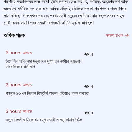
প্রার্থীয়ে প্রমাণপত্র লাভ কৰে। ইয়াৰ লগতে তেওঁ কয় যে
,
কর্ণাটক
,
অন্ধ্রপ্রদেশ আৰু
গুজৰাটত সর্বাধিক ৮৫ হাজাৰৰো অধিক মহিলাই মৌলিক দক্ষতা প্রশিক্ষণৰ প্রমাণপত্র
লাভ কৰিছে। উল্লেখযোগ্য যে
,
প্রধানমন্ত্রী নৰেন্দ্র মোদীয়ে যোৱা ছেপ্তেম্বৰ মাহত
১৮টা কর্মক সামৰি প্রধানমন্ত্রী বিশ্বকর্মা আঁচনি মুকলি কৰিছিল।
অধিক পঢ়ক
সকলো চাওক
3 hours আগতে
4
বৈদেশিক পৰিক্ৰমা মন্ত্ৰালয়ৰ মুখপাত্ৰ ৰণধীৰ জয়ছৱাল
সাংবাদিকৰে বাৰ্তালাপ
3 hours আগতে
4
ৰাজ্যৰ ১৩ খন জিলাৰ বিস্তীর্ণ অঞ্চল এতিয়াও বানৰ কবলত
3 hours আগতে
3
নতুন দিল্লীত মিজোৰামৰ মুখ্যমন্ত্ৰী লালডুহোমাৰ বৈঠক