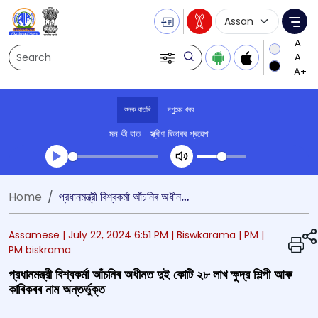
Language Selecti
Me
Search
শুনক বাতৰি
দপুুরের খবর
মন কী বাত
স্ক্ৰীণ ৰিডাৰৰ প্ৰৱেশ
Transcript summary
Home
প্রধানমন্ত্রী বিশ্বকর্মা আঁচনিৰ অধীনত দুই কোটি ২৮ লাখ ক্ষুদ্র শিল্পী আৰু কাৰিকৰৰ নাম অন্তর্ভুক্ত
খেলা অডিঅ' দপুুরের খবর
Assamese |
July 22, 2024 6:51 PM
| Biswkarama
| PM
|
PM biskrama
প্রধানমন্ত্রী বিশ্বকর্মা আঁচনিৰ অধীনত দুই কোটি ২৮ লাখ ক্ষুদ্র শিল্পী আৰু
কাৰিকৰৰ নাম অন্তর্ভুক্ত