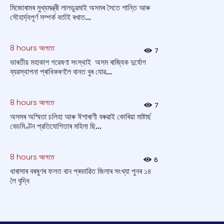
মিজোৰামৰ মুখ্যমন্ত্ৰী লালডুৱমাই অসমৰ সৈতে শান্তি আৰু
সৌহাৰ্দ্যপূৰ্ণ সম্পৰ্ক বৰ্তাই ৰখাত...
8 hours আগতে
7
ভাৰতীয় মহাকাশ গৱেষণা সংস্থাই অসম ৰাজ্যিক দুৰ্যোগ
ব্যৱস্থাপনা প্ৰাধিকৰণলৈ বানত বুৰ যোৱ...
8 hours আগতে
7
অসমৰ অস্মিতা চলিহা আৰু ঈশাৰাণী বৰুৱাই কোৰিয়া মাষ্টাৰ্ছ
বেডমিণ্টন প্রতিযোগিতাৰ মহিলা ছি...
8 hours আগতে
6
ধাৰাসাৰ বৰষুণৰ ফলত বান প্ৰভাৱিত জিলাৰ সংখ্যা পুনৰ ১৪
লৈ বৃদ্ধি