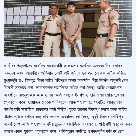
কাশ্মীৰৰ পহলগামত সংঘটিত সন্ত্ৰাসবাদী আক্ৰমণৰ সমৰ্থনত মন্তব্য দিয়া লোকৰ
বিৰুদ্ধে অসম আৰক্ষীয়ে অভিযান চলাই এই পর্যন্ত ২২ জন লোকক আটক কৰিছে।
মুখ্যমন্ত্ৰী ড০ হিমন্ত বিশ্ব শর্মাই ইতিপূর্বে অসম আৰক্ষীক দিয়া নিৰ্দেশ অনুসৰি দেশ
বিৰোধী মন্তব্য কৰা লোকসকলক ততালিকে আটক কৰা হৈছে। আজি গোৱালপাৰা
আৰক্ষীয়ে নজমুল হক আৰু হানিফ আলী ওৰফে ইমৰাণ হাছিমি নামৰ লোক দুজনক
গ্ৰেপ্তাৰ কৰে। দুয়োজন লোকে পাকিস্তান আৰু পহলগামত সংঘটিত আক্রমণক
সমৰ্থন কৰি সামাজিক মাধ্যমত বাৰ্তা দিছিল। যুৱক দুজনৰ বিৰুদ্ধে মৰনৈ আৰু মাটিয়া
থানাত পৃথকে গোচৰ ৰুজু কৰি তদন্ত অব্যাহত ৰখা হৈছে। ধুবুৰী জিলাৰ গৌৰীপুৰ
আৰক্ষীয়েও আজি পহলগামৰ ঘটনা সন্দৰ্ভত সামাজিক মাধ্যমত দেশবিৰোধী মন্তব্য কৰাৰ
কাৰণে এজন যুৱকক গ্ৰেপ্তাৰ কৰে। পাকিস্তান সমৰ্থিত উগ্ৰপন্থীৰ বৰ্বৰ কাণ্ডক