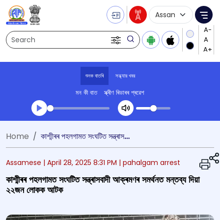
Language Selecti
Me
Search
শুনক বাতৰি
সন্ধ্যার খবর
মন কী বাত
স্ক্ৰীণ ৰিডাৰৰ প্ৰৱেশ
Transcript summary
Home
কাশ্মীৰৰ পহলগামত সংঘটিত সন্ত্ৰাসবাদী আক্ৰমণৰ সমৰ্থনত মন্তব্য দিয়া ২২জন লোকক আটক
খেলা অডিঅ' সন্ধ্যার খবর
Assamese |
April 28, 2025 8:31 PM
| pahalgam arrest
কাশ্মীৰৰ পহলগামত সংঘটিত সন্ত্ৰাসবাদী আক্ৰমণৰ সমৰ্থনত মন্তব্য দিয়া
২২জন লোকক আটক