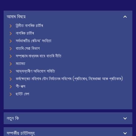
আমাৰ বিষয়ে
হিন্দীত নাগৰিক চাৰ্টাৰ
নাগৰিক চাৰ্টাৰ
সৰ্বভাৰতীয় ৰেডিঅ’ সংহিতা
বাতৰি সেৱা বিভাগ
সম্প্ৰচাৰ মাধ্যমৰ বাবে বাতৰি নীতি
মতামত
আভ্যন্তৰীণ অভিযোগ সমিতি
কৰ্মক্ষেত্ৰত মহিলাৰ যৌন নিৰ্যাতনৰ সবিশেষ (প্ৰতিৰোধ, নিষেধাজ্ঞা আৰু প্ৰতিকাৰ)
শী-বক্স
ছাইট মেপ
নতুন কি
সম্পৰ্কীয় চাইটসমূহ