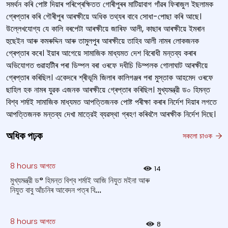
সমৰ্থন কৰি পোষ্ট দিয়াৰ পৰিপ্ৰেক্ষিতত গোৰীপুৰৰ মাটিয়াবাগ গাঁৱৰ ফিৰাজুল ইছলামক
গ্ৰেপ্তাৰ কৰি গৌৰীপুৰ আৰক্ষীয়ে অধিক তথ্যৰ বাবে সোধা-পোছা কৰি আছে।
উল্লেখযোগ্য যে কালি বৰপেটা আৰক্ষীয়ে জাৰিফ আলী, কাছাৰ আৰক্ষীয়ে ইমৰান
হুছেইন আৰু কমৰুদ্দিন আৰু তামুলপুৰ আৰক্ষীয়ে তাহিব আলী নামৰ লোকজনক
গ্ৰেপ্তাৰ কৰে। ইয়াৰ আগেয়ে সামাজিক মাধ্যমত দেশ বিৰোধী মন্তব্য কৰাৰ
অভিযোগত গুৱাহাটীৰ পৰা ডিম্পল বৰা ওৰফে দধীচি ডিম্পলক গোলাঘাট আৰক্ষীয়ে
গ্ৰেপ্তাৰ কৰিছিল। একেদৰে শ্ৰীভূমি জিলাৰ কালিগঞ্জৰ পৰা মুস্তাক আহমেদ ওৰফে
ছাহিল হক নামৰ যুৱক এজনক আৰক্ষীয়ে গ্ৰেপ্তাৰ কৰিছিল। মুখ্যমন্ত্রী ড০ হিমন্ত
বিশ্ব শৰ্মাই সামাজিক মাধ্যমত আপত্তিজনক পোষ্ট পৰীক্ষা কৰাৰ নিৰ্দেশ দিয়াৰ লগতে
আপত্তিজনক মন্তব্য দেখা মাত্রেই ব্যৱস্থা গ্ৰহণ কৰিবলৈ আৰক্ষীক নিৰ্দেশ দিছে।
অধিক পঢ়ক
সকলো চাওক
8 hours আগতে
14
মুখ্যমন্ত্রী ড° হিমন্ত বিশ্ব শর্মাই আজি নিযুত ম‍ইনা আৰু
নিযুত বাবু আঁচনিৰ আবেদন পত্ৰ বি...
8 hours আগতে
8