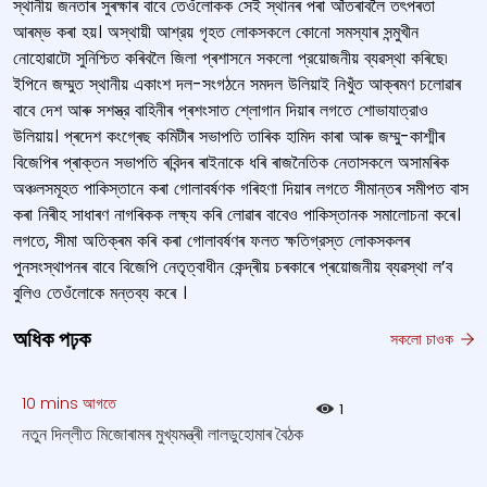
স্থানীয় জনতাৰ সুৰক্ষাৰ বাবে তেওঁলোকক সেই স্থানৰ পৰা আঁতৰাবলৈ তৎপৰতা
আৰম্ভ কৰা হয়। অস্থায়ী আশ্রয় গৃহত লোকসকলে কোনো সমস্যাৰ সন্মুখীন
নোহোৱাটো সুনিশ্চিত কৰিবলৈ জিলা প্ৰশাসনে সকলো প্রয়োজনীয় ব্যৱস্থা কৰিছে৷
ইপিনে জম্মুত স্থানীয় একাংশ দল-সংগঠনে সমদল উলিয়াই নিখুঁত আক্ৰমণ চলোৱাৰ
বাবে দেশ আৰু সশস্ত্র বাহিনীৰ প্ৰশংসাত শ্লোগান দিয়াৰ লগতে শোভাযাত্রাও
উলিয়ায়। প্ৰদেশ কংগ্ৰেছ কমিটীৰ সভাপতি তাৰিক হামিদ কাৰা আৰু জম্মু-কাশ্মীৰ
বিজেপিৰ প্ৰাক্তন সভাপতি ৰবিন্দৰ ৰাইনাকে ধৰি ৰাজনৈতিক নেতাসকলে অসামৰিক
অঞ্চলসমূহত পাকিস্তানে কৰা গোলাবর্ষণক গৰিহণা দিয়াৰ লগতে সীমান্তৰ সমীপত বাস
কৰা নিৰীহ সাধাৰণ নাগৰিকক লক্ষ্য কৰি লোৱাৰ বাবেও পাকিস্তানক সমালোচনা কৰে।
লগতে, সীমা অতিক্ৰম কৰি কৰা গোলাবর্ষণৰ ফলত ক্ষতিগ্রস্ত লোকসকলৰ
পুনসংস্থাপনৰ বাবে বিজেপি নেতৃত্বাধীন কেন্দ্ৰীয় চৰকাৰে প্ৰয়োজনীয় ব্যৱস্থা ল’ব
বুলিও তেওঁলোকে মন্তব্য কৰে ।
অধিক পঢ়ক
সকলো চাওক
10 mins আগতে
1
নতুন দিল্লীত মিজোৰামৰ মুখ্যমন্ত্ৰী লালডুহোমাৰ বৈঠক