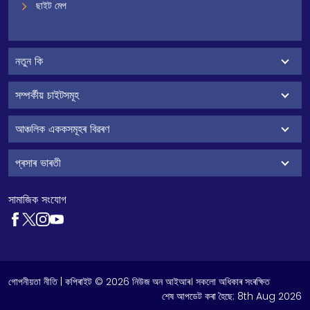
ছাইট মেপ
নতুন কি
সম্পৰ্কীয় চাইটসমূহ
আঞ্চলিক এককসমূহৰ বিৱৰণ
প্ৰসাৰ ভাৰতী
সামাজিক সংযোগ
গোপনীয়তা নীতি
| কপিৰাইট © 2026 নিউজ অন আইআৰ। সকলো অধিকাৰ সংৰক্ষিত
শেষ আপডেট কৰা হৈছে:
8th Aug 2026