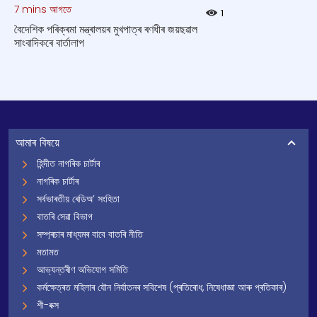
7 mins আগতে
1
বৈদেশিক পৰিক্ৰমা মন্ত্ৰালয়ৰ মুখপাত্ৰ ৰণধীৰ জয়ছৱাল
সাংবাদিকৰে বাৰ্তালাপ
আমাৰ বিষয়ে
হিন্দীত নাগৰিক চাৰ্টাৰ
নাগৰিক চাৰ্টাৰ
সৰ্বভাৰতীয় ৰেডিঅ’ সংহিতা
বাতৰি সেৱা বিভাগ
সম্প্ৰচাৰ মাধ্যমৰ বাবে বাতৰি নীতি
মতামত
আভ্যন্তৰীণ অভিযোগ সমিতি
কৰ্মক্ষেত্ৰত মহিলাৰ যৌন নিৰ্যাতনৰ সবিশেষ (প্ৰতিৰোধ, নিষেধাজ্ঞা আৰু প্ৰতিকাৰ)
শী-বক্স