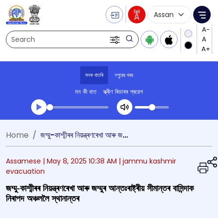
Language Selecti
Me
Search
শুনক বাতৰি
দপুুরের খবর
মন কী বাত
স্ক্ৰীণ ৰিডাৰৰ প্ৰৱেশ
Transcript summary
Home
জম্মু-কাশ্মীৰৰ নিয়ন্ত্ৰণৰেখা আৰু জম্মুৰ আন্তঃৰাষ্ট্ৰীয় সীমান্তৰ বাসিন্দাক নিৰাপদ অঞ্চললৈ স্থানান্তৰ
খেলা অডিঅ' দপুুরের খবর
Assamese |
May 8, 2025 10:38 AM
| jammu kashmir
evacuation
জম্মু-কাশ্মীৰৰ নিয়ন্ত্ৰণৰেখা আৰু জম্মুৰ আন্তঃৰাষ্ট্ৰীয় সীমান্তৰ বাসিন্দাক
নিৰাপদ অঞ্চললৈ স্থানান্তৰ