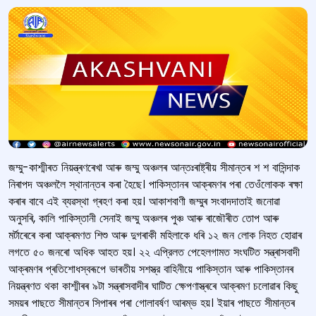
জম্মু-কাশ্মীৰত নিয়ন্ত্ৰণৰেখা আৰু জম্মু অঞ্চলৰ আন্তঃৰাষ্ট্ৰীয় সীমান্তৰ শ শ বাসিন্দাক
নিৰাপদ অঞ্চললৈ স্থানান্তৰ কৰা হৈছে। পাকিস্তানৰ আক্ৰমণৰ পৰা তেওঁলোকক ৰক্ষা
কৰাৰ বাবে এই ব্যৱস্থা গ্ৰহণ কৰা হয়। আকাশবাণী জম্মুৰ সংবাদদাতাই জনোৱা
অনুসৰি, কালি পাকিস্তানী সেনাই জম্মু অঞ্চলৰ পুঞ্চ আৰু ৰাজৌৰীত তোপ আৰু
মৰ্টাৰেৰে কৰা আক্ৰমণত শিশু আৰু দুগৰাকী মহিলাকে ধৰি ১২ জন লোক নিহত হোৱাৰ
লগতে ৫০ জনৰো অধিক আহত হয়। ২২ এপ্রিলত পেহেলগামত সংঘটিত সন্ত্ৰাসবাদী
আক্ৰমণৰ প্ৰতিশোধস্বৰূপে ভাৰতীয় সশস্ত্র বাহিনীয়ে পাকিস্তান আৰু পাকিস্তানৰ
নিয়ন্ত্ৰণত থকা কাশ্মীৰৰ ৯টা সন্ত্ৰাসবাদীৰ ঘাটিত ক্ষেপণাস্ত্ৰৰে আক্ৰমণ চলোৱাৰ কিছু
সময়ৰ পাছতে সীমান্তৰ সিপাৰৰ পৰা গোলাবর্ষণ আৰম্ভ হয়। ইয়াৰ পাছতে সীমান্তৰ