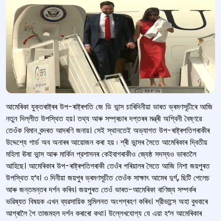
আমেৰিকা যুক্তৰাষ্ট্ৰৰ উপ-ৰাষ্ট্ৰপতি জে ডি ভান্স চাৰিদিনীয়া ভাৰত ভ্ৰমণসূচীৰে আজি
নতুন দিল্লীত উপস্থিত হয়। তথ্য আৰু সম্প্ৰচাৰ দপ্তৰৰ মন্ত্ৰী অশ্বিনী বৈষ্ণৱে
তেওঁক বিমান বন্দৰত আদৰণি জনায়। সেই স্থানতেই অভ্যাগত উপ-ৰাষ্ট্ৰপতিগৰাকীৰ
উদ্দেশ্যে গার্ড অব অনাৰৰ আয়োজন কৰা হয় ৷ শ্ৰী ভান্সৰ সৈতে আমেৰিকাৰ দ্বিতীয়
মহিলা ঊষা ভান্স আৰু মাৰ্কিন প্রশাসনৰ কেইবাগৰাকীও জ্যেষ্ঠ সদস্যও ভাৰতলৈ
আহিছে। আমেৰিকাৰ উপ-ৰাষ্ট্ৰপতিগৰাকী তেওঁৰ পৰিয়ালৰ সৈতে আজি নিশা জয়পুৰত
উপস্থিত হ
‘
ব। ৩ দিনীয়া জয়পুৰ ভ্ৰমণসূচীত তেওঁক সাক্ষাৎ আমেৰ দুৰ্গ
,
ছিটি পেলেচ
আৰু জন্তমন্তৰ দৰ্শন কৰিব। জয়পুৰত তেওঁ ভাৰত-আমেৰিকা বাণিজ্য সম্পৰ্কৰ
ভৱিষ্যত বিষয়ক এখন ব্যৱসায়িক সন্মিলনত অংশগ্ৰহণ কৰিব। শ্রীভান্সে অহা বুধবাৰে
আগ্ৰালৈ গৈ তাজমহল দৰ্শন কৰাৰো কথা। উল্লেখযোগ্য যে এয়া হ
‘
ল আমেৰিকাৰ