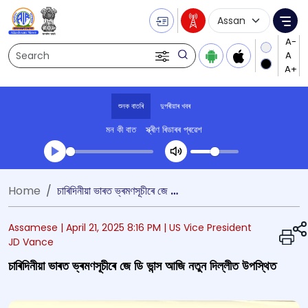
Language Selecti
Me
Search
শুনক বাতৰি
দুপৰীয়াৰ খবৰ
মন কী বাত
স্ক্ৰীণ ৰিডাৰৰ প্ৰৱেশ
Transcript summary
Home
চাৰিদিনীয়া ভাৰত ভ্ৰমণসূচীৰে জে ডি ভান্স আজি নতুন দিল্লীত উপস্থিত
খেলা অডিঅ' দুপৰীয়াৰ খবৰ
Assamese |
April 21, 2025 8:16 PM
| US Vice President
JD Vance
চাৰিদিনীয়া ভাৰত ভ্ৰমণসূচীৰে জে ডি ভান্স আজি নতুন দিল্লীত উপস্থিত