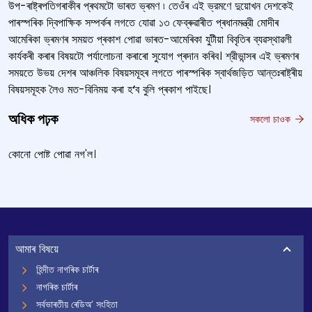
উপ-ৰাষ্ট্ৰপতিগৰাকীৰ প্ৰথমটো ভাৰত ভ্ৰমণ ৷ তেওঁৰ এই ভ্রমণে দুয়োখন দেশকেই
পাৰস্পৰিক দ্বিপাক্ষিক সম্পৰ্কৰ লগতে যোৱা ১৩ ফেব্ৰুৱাৰীত প্ৰধানমন্ত্রী মোদীৰ
আমেৰিকা ভ্ৰমণৰ সময়ত প্ৰকাশ পোৱা ভাৰত-আমেৰিকা যুটীয়া বিবৃতিৰ ব্যৱস্থাৱলী
কাৰ্যকৰী কৰাৰ বিষয়টো পৰ্যালোচনা কৰাৰো সুযোগ প্ৰদান কৰিব। শ্রীভান্সৰ এই ভ্ৰমণৰ
সময়তে উভয় দেশৰ আঞ্চলিক বিষয়সমূহৰ লগতে পাৰস্পৰিক স্বার্থজড়িত আন্তঃৰাষ্ট্ৰীয়
বিষয়সমূহক লৈও মত-বিনিময় কৰা হ
‘
ব বুলি প্ৰকাশ পাইছে।
অধিক পঢ়ক
সকলো চাওক
কোনো পোষ্ট পোৱা নগ'ল।
আমাৰ বিষয়ে
হিন্দীত নাগৰিক চাৰ্টাৰ
নাগৰিক চাৰ্টাৰ
সৰ্বভাৰতীয় ৰেডিঅ’ সংহিতা