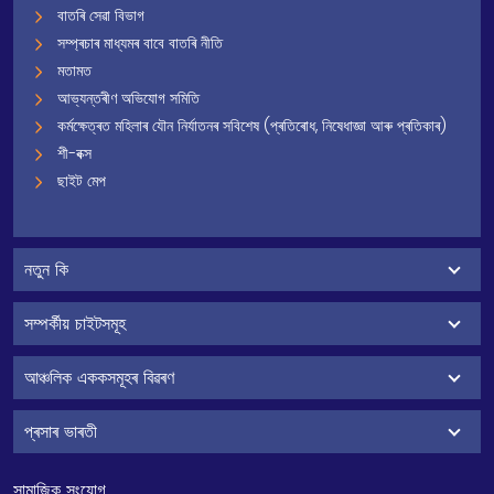
বাতৰি সেৱা বিভাগ
সম্প্ৰচাৰ মাধ্যমৰ বাবে বাতৰি নীতি
মতামত
আভ্যন্তৰীণ অভিযোগ সমিতি
কৰ্মক্ষেত্ৰত মহিলাৰ যৌন নিৰ্যাতনৰ সবিশেষ (প্ৰতিৰোধ, নিষেধাজ্ঞা আৰু প্ৰতিকাৰ)
শী-বক্স
ছাইট মেপ
নতুন কি
সম্পৰ্কীয় চাইটসমূহ
আঞ্চলিক এককসমূহৰ বিৱৰণ
প্ৰসাৰ ভাৰতী
সামাজিক সংযোগ