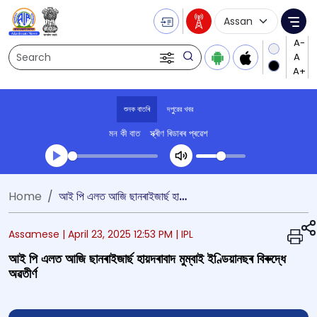
Language Selecti
Me
Search
শুনক বাতৰি
দপুুরের খবর
মন কী বাত
স্ক্ৰীণ ৰিডাৰৰ প্ৰৱেশ
Transcript summary
Home
আই পি এলত আজি ছানৰাইজাৰ্ছ হায়দৰাবাদ মুম্বাই ইণ্ডিয়ানছৰ বিৰুদ্ধে অৱতীৰ্ণ
খেলা অডিঅ' দপুুরের খবর
Assamese |
April 23, 2025 12:53 PM
| IPL
আই পি এলত আজি ছানৰাইজাৰ্ছ হায়দৰাবাদ মুম্বাই ইণ্ডিয়ানছৰ বিৰুদ্ধে
অৱতীৰ্ণ