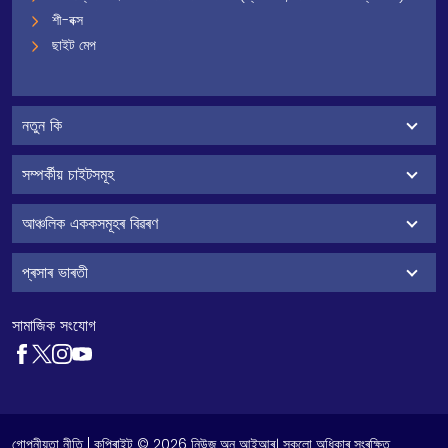
শী-বক্স
ছাইট মেপ
নতুন কি
সম্পৰ্কীয় চাইটসমূহ
আঞ্চলিক এককসমূহৰ বিৱৰণ
প্ৰসাৰ ভাৰতী
সামাজিক সংযোগ
গোপনীয়তা নীতি
| কপিৰাইট © 2026 নিউজ অন আইআৰ। সকলো অধিকাৰ সংৰক্ষিত