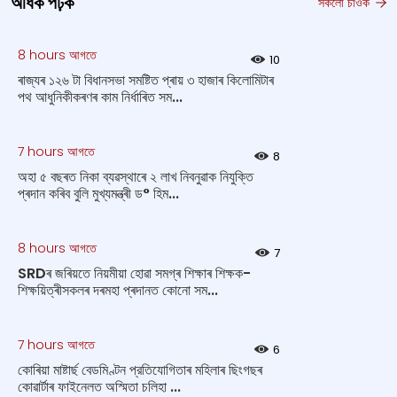
অধিক পঢ়ক
সকলো চাওক
8 hours আগতে
10
ৰাজ্যৰ ১২৬ টা বিধানসভা সমষ্টিত প্ৰায় ৩ হাজাৰ কিলোমিটাৰ
পথ আধুনিকীকৰণৰ কাম নিৰ্ধাৰিত সম...
7 hours আগতে
8
অহা ৫ বছৰত নিকা ব্যৱস্থাৰে ২ লাখ নিবনুৱাক নিযুক্তি
প্ৰদান কৰিব বুলি মুখ্যমন্ত্ৰী ড° হিম...
8 hours আগতে
7
SRDৰ জৰিয়তে নিয়মীয়া হোৱা সমগ্ৰ শিক্ষাৰ শিক্ষক-
শিক্ষয়িত্ৰীসকলৰ দৰমহা প্ৰদানত কোনো সম...
7 hours আগতে
6
কোৰিয়া মাষ্টাৰ্ছ বেডমিণ্টন প্রতিযোগিতাৰ মহিলাৰ ছিংগছৰ
কোৱাৰ্টাৰ ফাইনেলত অস্মিতা চলিহা ...