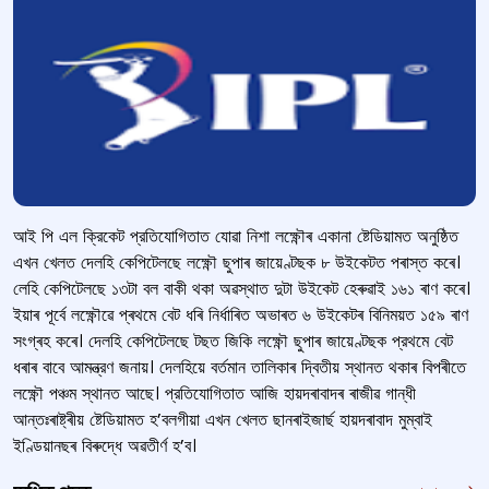
আই পি এল ক্রিকেট প্রতিযোগিতাত যোৱা নিশা লক্ষ্ণৌৰ একানা ষ্টেডিয়ামত অনুষ্ঠিত
এখন খেলত দেলহি কেপিটেলছে লক্ষ্ণৌ ছুপাৰ জায়েণ্টছক ৮ উইকেটত পৰাস্ত কৰে।
লেহি কেপিটেলছে ১৩টা বল বাকী থকা অৱস্থাত দুটা উইকেট হেৰুৱাই ১৬১ ৰাণ কৰে।
ইয়াৰ পূৰ্বে লক্ষ্ণৌৱে প্ৰথমে বেট ধৰি নিৰ্ধাৰিত অভাৰত ৬ উইকেটৰ বিনিময়ত ১৫৯ ৰাণ
সংগ্ৰহ কৰে। দেলহি কেপিটেলছে টছত জিকি লক্ষ্ণৌ ছুপাৰ জায়েণ্টছক প্রথমে বেট
ধৰাৰ বাবে আমন্ত্রণ জনায়। দেলহিয়ে বৰ্তমান তালিকাৰ দ্বিতীয় স্থানত থকাৰ বিপৰীতে
লক্ষ্ণৌ পঞ্চম স্থানত আছে। প্রতিযোগিতাত আজি হায়দৰাবাদৰ ৰাজীৱ গান্ধী
আন্তঃৰাষ্ট্ৰীয় ষ্টেডিয়ামত হ’বলগীয়া এখন খেলত ছানৰাইজাৰ্ছ হায়দৰাবাদ মুম্বাই
ইণ্ডিয়ানছৰ বিৰুদ্ধে অৱতীৰ্ণ হ’ব।