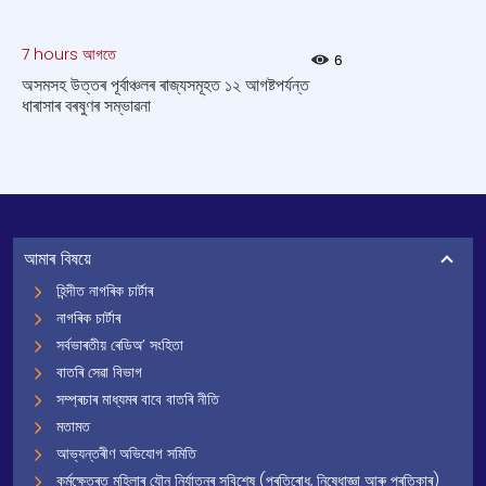
7 hours আগতে
6
অসমসহ উত্তৰ পূৰ্বাঞ্চলৰ ৰাজ্যসমূহত ১২ আগষ্টপর্যন্ত
ধাৰাসাৰ বৰষুণৰ সম্ভাৱনা
আমাৰ বিষয়ে
হিন্দীত নাগৰিক চাৰ্টাৰ
নাগৰিক চাৰ্টাৰ
সৰ্বভাৰতীয় ৰেডিঅ’ সংহিতা
বাতৰি সেৱা বিভাগ
সম্প্ৰচাৰ মাধ্যমৰ বাবে বাতৰি নীতি
মতামত
আভ্যন্তৰীণ অভিযোগ সমিতি
কৰ্মক্ষেত্ৰত মহিলাৰ যৌন নিৰ্যাতনৰ সবিশেষ (প্ৰতিৰোধ, নিষেধাজ্ঞা আৰু প্ৰতিকাৰ)