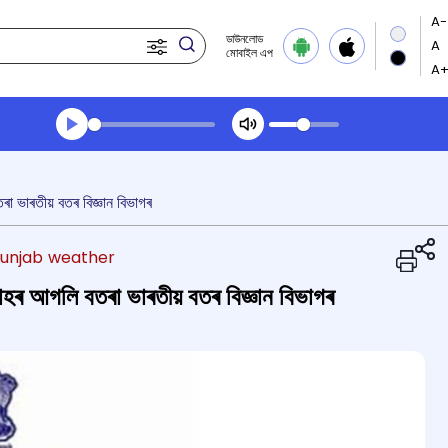
ডাউনলোড
মোবাইল এপ
Transcript summary
খেলা অডিঅ' সন্ধ্যার খবর
তৰা ভাৰতীয় বতৰ বিজ্ঞান বিভাগৰ
punjab weather
ৰৱাহৰ আগলি বতৰা ভাৰতীয় বতৰ বিজ্ঞান বিভাগৰ