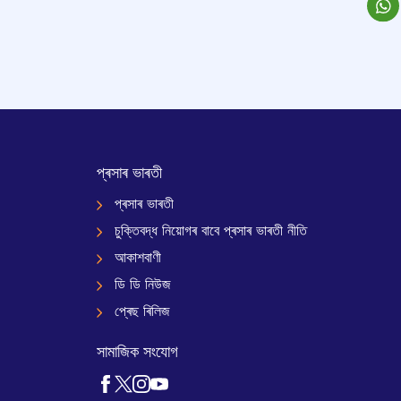
প্ৰসাৰ ভাৰতী
প্ৰসাৰ ভাৰতী
চুক্তিবদ্ধ নিয়োগৰ বাবে প্ৰসাৰ ভাৰতী নীতি
আকাশবাণী
ডি ডি নিউজ
প্ৰেছ ৰিলিজ
সামাজিক সংযোগ