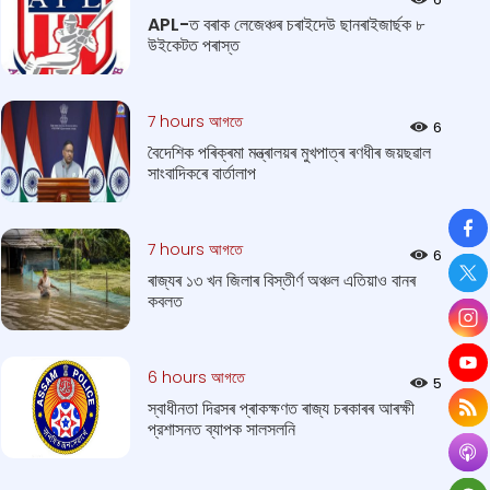
APL-ত বৰাক লেজেঞ্চৰ চৰাইদেউ ছানৰাইজাৰ্ছক ৮
উইকেটত পৰাস্ত
7 hours আগতে
6
বৈদেশিক পৰিক্ৰমা মন্ত্ৰালয়ৰ মুখপাত্ৰ ৰণধীৰ জয়ছৱাল
সাংবাদিকৰে বাৰ্তালাপ
So
7 hours আগতে
6
ৰাজ্যৰ ১৩ খন জিলাৰ বিস্তীর্ণ অঞ্চল এতিয়াও বানৰ
কবলত
6 hours আগতে
5
স্বাধীনতা দিৱসৰ প্ৰাকক্ষণত ৰাজ্য চৰকাৰৰ আৰক্ষী
প্রশাসনত ব্যাপক সালসলনি