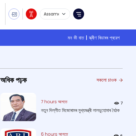
Language Selection
Menu
মন কী বাত
স্ক্ৰীণ ৰিডাৰৰ প্ৰৱেশ
অধিক পঢ়ক
সকলো চাওক
7 hours আগতে
7
নতুন দিল্লীত মিজোৰামৰ মুখ্যমন্ত্ৰী লালডুহোমাৰ বৈঠক
6 hours আগতে
6