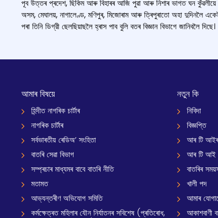
পূব উত্তৰ প্ৰদেশ, ছিকিম আৰু বিহাৰৰ আজি পুৱা আৰু নিশাৰ ভাগত ঘন কুঁৱলীয়ে 
অসম, মেঘালয়, নাগালেণ্ড, মণিপুৰ, মিজোৰাম আৰু ত্ৰিপুৰাতো অহা দুদিনলৈ একেই
পৰা তিনি ডিগ্রী ছেলছিয়াছলৈ হ্ৰাস পাব বুলি বতৰ বিজ্ঞান বিভাগে জানিবলৈ দিছে।
আমাৰ বিষয়ে
নতুন কি
হিন্দীত নাগৰিক চাৰ্টাৰ
নিবিদা
নাগৰিক চাৰ্টাৰ
বিজ্ঞপ্তি
সৰ্বভাৰতীয় ৰেডিঅ’ সংহিতা
আৰ টি আইৰ
বাতৰি সেৱা বিভাগ
আৰ টি আই
সম্প্ৰচাৰ মাধ্যমৰ বাবে বাতৰি নীতি
বাতৰিৰ সময়স
মতামত
খালী পদ
আভ্যন্তৰীণ অভিযোগ সমিতি
আমাৰ যোগা
কৰ্মক্ষেত্ৰত মহিলাৰ যৌন নিৰ্যাতনৰ সবিশেষ (প্ৰতিৰোধ,
আকাশবাণী বাৰ