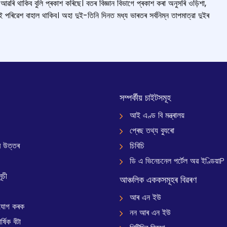
আৱৰি থাকিব বুলি প্ৰকাশ কৰিছে। বতৰ বিজ্ঞান বিভাগে প্ৰকাশ কৰা অনুসৰি ওড়িশা,
 পৰিৱেশ বাহাল থাকিব। অহা দুই-তিনি দিনত মধ্য ভাৰতৰ সৰ্বনিম্ন তাপমাত্রা দুইৰ
সম্পৰ্কীয় চাইটসমূহ
আই এণ্ড বি মন্ত্ৰালয়
প্ৰেছ তথ্য ব্যুৰো
 উত্তৰ
চিবিচি
ডি এ ভিনেচনেল পৰ্টেল অৱ ইণ্ডিয়াP
ূচী
আঞ্চলিক এককসমূহৰ বিৱৰণ
আৰ এন ইউ
যোগ কৰক
নন আৰ এন ইউ
্ষিক বঁটা