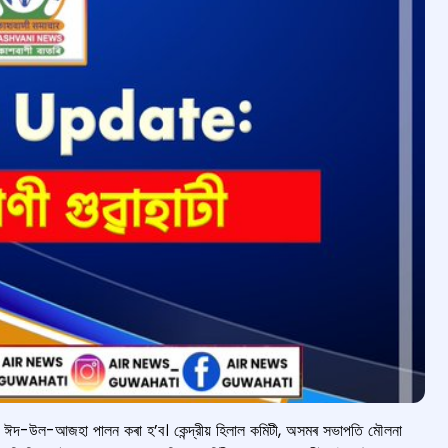
 ঈদ-উল-আজহা পালন কৰা হ’ব। কেন্দ্রীয় হিলাল কমিটী, অসমৰ সভাপতি মৌলনা