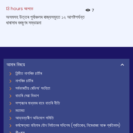
13 hours আগতে
7
অসমসহ উত্তৰ পূৰ্বাঞ্চলৰ ৰাজ্যসমূহত ১২ আগষ্টপর্যন্ত
ধাৰাসাৰ বৰষুণৰ সম্ভাৱনা
আমাৰ বিষয়ে
হিন্দীত নাগৰিক চাৰ্টাৰ
নাগৰিক চাৰ্টাৰ
সৰ্বভাৰতীয় ৰেডিঅ’ সংহিতা
বাতৰি সেৱা বিভাগ
সম্প্ৰচাৰ মাধ্যমৰ বাবে বাতৰি নীতি
মতামত
আভ্যন্তৰীণ অভিযোগ সমিতি
কৰ্মক্ষেত্ৰত মহিলাৰ যৌন নিৰ্যাতনৰ সবিশেষ (প্ৰতিৰোধ, নিষেধাজ্ঞা আৰু প্ৰতিকাৰ)
শী-বক্স