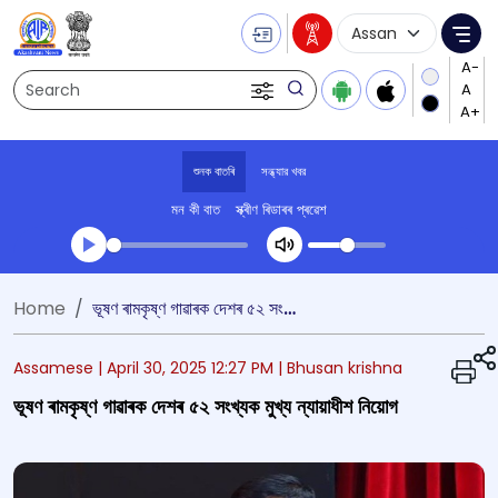
Language Selecti
Me
Search
শুনক বাতৰি
সন্ধ্যার খবর
মন কী বাত
স্ক্ৰীণ ৰিডাৰৰ প্ৰৱেশ
Transcript summary
Home
ভূষণ ৰামকৃষ্ণ গাৱাৰক দেশৰ ৫২ সংখ্যক মুখ্য ন্যায়াধীশ নিয়োগ
খেলা অডিঅ' সন্ধ্যার খবর
Assamese |
April 30, 2025 12:27 PM
| Bhusan krishna
ভূষণ ৰামকৃষ্ণ গাৱাৰক দেশৰ ৫২ সংখ্যক মুখ্য ন্যায়াধীশ নিয়োগ