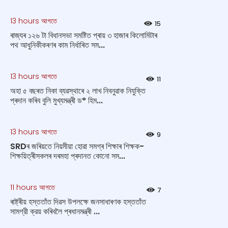
13 hours আগতে
15
ৰাজ্যৰ ১২৬ টা বিধানসভা সমষ্টিত প্ৰায় ৩ হাজাৰ কিলোমিটাৰ
পথ আধুনিকীকৰণৰ কাম নিৰ্ধাৰিত সম...
13 hours আগতে
11
অহা ৫ বছৰত নিকা ব্যৱস্থাৰে ২ লাখ নিবনুৱাক নিযুক্তি
প্ৰদান কৰিব বুলি মুখ্যমন্ত্ৰী ড° হিম...
13 hours আগতে
9
SRDৰ জৰিয়তে নিয়মীয়া হোৱা সমগ্ৰ শিক্ষাৰ শিক্ষক-
শিক্ষয়িত্ৰীসকলৰ দৰমহা প্ৰদানত কোনো সম...
11 hours আগতে
7
ৰাষ্ট্ৰীয় হস্ততাঁত দিৱস উপলক্ষে জনসাধাৰণক হস্ততাঁত
সামগ্রী ক্রয় কৰিবলৈ প্ৰধানমন্ত্ৰী ...