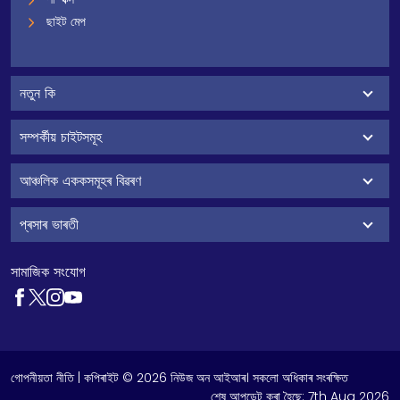
ছাইট মেপ
নতুন কি
সম্পৰ্কীয় চাইটসমূহ
আঞ্চলিক এককসমূহৰ বিৱৰণ
প্ৰসাৰ ভাৰতী
সামাজিক সংযোগ
গোপনীয়তা নীতি
| কপিৰাইট © 2026 নিউজ অন আইআৰ। সকলো অধিকাৰ সংৰক্ষিত
শেষ আপডেট কৰা হৈছে:
7th Aug 2026