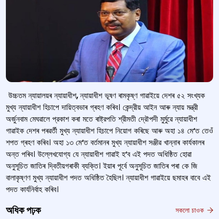
উচ্চতম ন্যায়ালয়ৰ ন্যায়াধীশ
,
ন্যায়াধীশ ভূষণ ৰামকৃষ্ণ গাৱাইয়ে দেশৰ ৫২ সংখ্যক
মুখ্য ন্যায়াধীশ হিচাপে দায়িত্বভাৰ গ্ৰহণ কৰিব। কেন্দ্রীয় আইন আৰু ন্যায় মন্ত্রী
অর্জুনবাম মেঘৱালে প্রকাশ কৰা মতে ৰাষ্ট্রপতি শ্রীমতী দ্রৌপদী মুৰ্মুৱে ন্যায়াধীশ
গাৱাইক দেশৰ পৰৱৰ্তী মুখ্য ন্যায়াধীশ হিচাপে নিয়োগ কৰিছে আৰু অহা ১৪ মে
‘
ত তেওঁ
শপত গ্ৰহণ কৰিব। অহা ১৩ মে
‘
ত বৰ্তমানৰ মুখ্য ন্যায়াধীশ সঞ্জীৱ খান্নাৰ কাৰ্যকালৰ
অন্ত পৰিব। উল্লেখযোগ্য যে ন্যায়াধীশ গাৱাই হ
‘
ব এই পদত অধিষ্ঠিত হোৱা
অনুসূচিত জাতিৰ দ্বিতীয়গৰাকী ব্যক্তি। ইয়াৰ পূৰ্বে অনুসূচিত জাতিৰ পৰা কে জি
বালাকৃষ্ণণ মুখ্য ন্যায়াধীশ পদত অধিষ্ঠিত হৈছিল। ন্যায়াধীশ গাৱাইয়ে ছমাহৰ বাবে এই
পদত কাৰ্যনিৰ্বাহ কৰিব।
অধিক পঢ়ক
সকলো চাওক