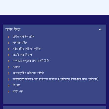
আমাৰ বিষয়ে
হিন্দীত নাগৰিক চাৰ্টাৰ
নাগৰিক চাৰ্টাৰ
সৰ্বভাৰতীয় ৰেডিঅ’ সংহিতা
বাতৰি সেৱা বিভাগ
সম্প্ৰচাৰ মাধ্যমৰ বাবে বাতৰি নীতি
মতামত
আভ্যন্তৰীণ অভিযোগ সমিতি
কৰ্মক্ষেত্ৰত মহিলাৰ যৌন নিৰ্যাতনৰ সবিশেষ (প্ৰতিৰোধ, নিষেধাজ্ঞা আৰু প্ৰতিকাৰ)
শী-বক্স
ছাইট মেপ