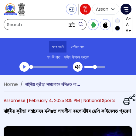
Language Selecti
Me
Search
শুনক বাতৰি
দুপৰীয়াৰ খবৰ
মন কী বাত
স্ক্ৰীণ ৰিডাৰৰ প্ৰৱেশ
Transcript summary
Home
ৰাষ্ট্ৰীয় ক্রীড়া সমাৰোহৰ বক্সিঙত লাভলীনা বৰগোহাঁইৰ ছেমি ফাইনেলত প্ৰৱেশ
খেলা অডিঅ' দুপৰীয়াৰ খবৰ
Assamese |
February 4, 2025 8:15 PM
| National Sports
ৰাষ্ট্ৰীয় ক্রীড়া সমাৰোহৰ বক্সিঙত লাভলীনা বৰগোহাঁইৰ ছেমি ফাইনেলত প্ৰৱেশ