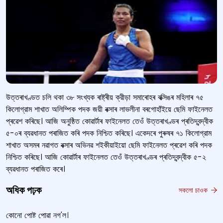
উত্তৰাখণ্ডত চলি থকা ৩৮ সংখ্যক ৰাষ্ট্ৰীয় ক্রীড়া সমাৰোহৰ বক্সিঙৰ মহিলাৰ ৭৫
কিলোগ্রাম শাখাত অলিম্পিক পদক জয়ী বক্সাৰ লাভলীনা বৰগোহাঁইয়ে ছেমি ফাইনেলত
প্ৰৱেশ কৰিছে। আজি অনুষ্ঠিত কোৱাৰ্টাৰ ফাইনেলত তেওঁ উত্তৰাখণ্ডৰ প্ৰতিদ্বন্দ্বীক
৫-০ৰ ব্যৱধানত পৰাজিত কৰি পদক নিশ্চিত কৰিছে। একেদৰে পুৰুষৰ ৭১ কিলোগ্রাম
শাখাত অসমৰ নৱাগত বক্সাৰ অভিনৱ শ‍ইকীয়াইয়ো ছেমি ফাইনেলত প্ৰৱেশ কৰি পদক
নিশ্চিত কৰিছে। আজি কোৱাৰ্টাৰ ফাইনেলত তেওঁ উত্তৰাখণ্ডৰ প্ৰতিদ্বন্দ্বীক ৫-২
ব্যৱধানত পৰাজিত কৰে।
অধিক পঢ়ক
সকলো চাওক
কোনো পোষ্ট পোৱা নগ'ল।