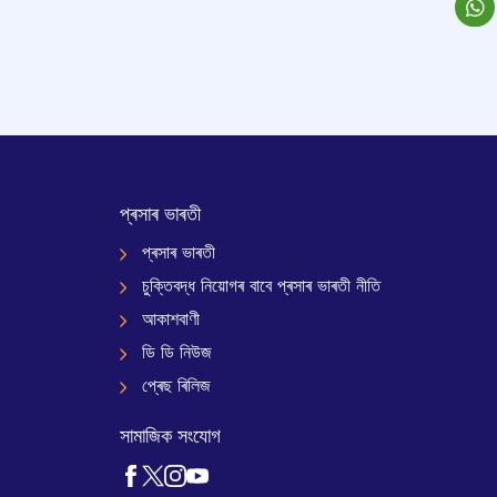
প্ৰসাৰ ভাৰতী
প্ৰসাৰ ভাৰতী
চুক্তিবদ্ধ নিয়োগৰ বাবে প্ৰসাৰ ভাৰতী নীতি
আকাশবাণী
ডি ডি নিউজ
প্ৰেছ ৰিলিজ
সামাজিক সংযোগ