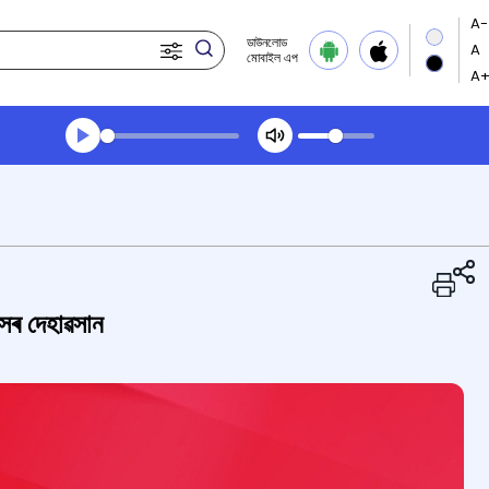
ডাউনলোড
মোবাইল এপ
Transcript summary
খেলা অডিঅ' দুপৰীয়াৰ খবৰ
দাসৰ দেহাৱসান