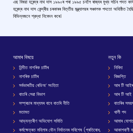
এছ বিষয়া হৰেন্দ্ৰ নাথ দাস ১৯৯০ৰ পৰা ১৯৯৫ চনলৈ ৰাজ্যৰ মুখ্য সচিব পদত কাৰ্যন
হৰেন্দ্ৰ নাথ দাস কেন্দ্ৰীয় চৰকাৰৰ বিত্তীয় মন্ত্ৰ্যালয়ৰ সঞ্চালক পদতো অধিষ্ঠিত
বিভিন্নজনে শ্রদ্ধা নিবেদন কৰে।
আমাৰ বিষয়ে
নতুন কি
হিন্দীত নাগৰিক চাৰ্টাৰ
নিবিদা
নাগৰিক চাৰ্টাৰ
বিজ্ঞপ্তি
সৰ্বভাৰতীয় ৰেডিঅ’ সংহিতা
আৰ টি আইৰ
বাতৰি সেৱা বিভাগ
আৰ টি আই
সম্প্ৰচাৰ মাধ্যমৰ বাবে বাতৰি নীতি
বাতৰিৰ সময়স
মতামত
খালী পদ
আভ্যন্তৰীণ অভিযোগ সমিতি
আমাৰ যোগা
কৰ্মক্ষেত্ৰত মহিলাৰ যৌন নিৰ্যাতনৰ সবিশেষ (প্ৰতিৰোধ,
আকাশবাণী বাৰ