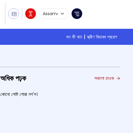
Language Selection
Menu
মন কী বাত
স্ক্ৰীণ ৰিডাৰৰ প্ৰৱেশ
অধিক পঢ়ক
সকলো চাওক
কোনো পোষ্ট পোৱা নগ'ল।