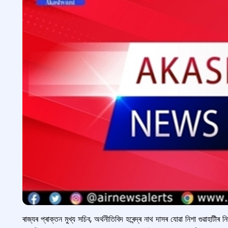
ৰাজ্যৰ প্ৰাক্তন মুখ্য সচিব, অর্থনীতিবিদ হৰেন্দ্ৰ নাথ দাসৰ যোৱা নিশা গুৱাহা