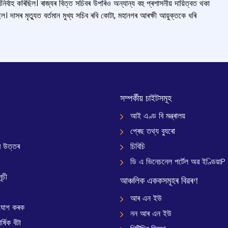
িৰ্বাহ কৰিছিল। ৰাজ্যৰ বিত্ত সচিবৰ উপৰিও অন্যান্য বহু প্ৰশাসনীয় দায়িত্বত থকা
 হৈছিল। দাসৰ মৃত্যুত বৰ্তমান মুখ্য সচিব ৰবি কোটা, মহানগৰ আৰক্ষী আয়ুক্তকে ধৰি
সম্পৰ্কীয় চাইটসমূহ
আই এণ্ড বি মন্ত্ৰালয়
প্ৰেছ তথ্য ব্যুৰো
 উত্তৰ
চিবিচি
ডি এ ভিনেচনেল পৰ্টেল অৱ ইণ্ডিয়াP
ূচী
আঞ্চলিক এককসমূহৰ বিৱৰণ
আৰ এন ইউ
যোগ কৰক
নন আৰ এন ইউ
্ষিক বঁটা