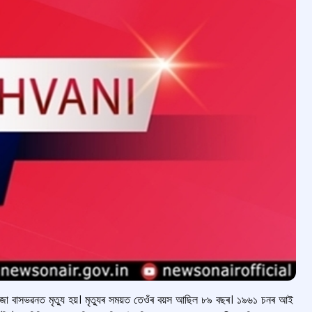
টীৰ নিজা বাসভৱনত মৃত্যু হয়। মৃত্যুৰ সময়ত তেওঁৰ বয়স আছিল ৮৯ বছৰ। ১৯৬১ চনৰ আই