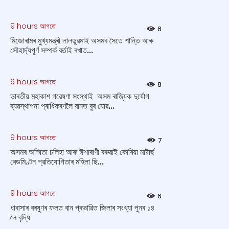
9 hours আগতে
8
মিজোৰামৰ মুখ্যমন্ত্ৰী লালডুৱমাই অসমৰ সৈতে শান্তি আৰু
সৌহাৰ্দ্যপূৰ্ণ সম্পৰ্ক বৰ্তাই ৰখাত...
9 hours আগতে
8
ভাৰতীয় মহাকাশ গৱেষণা সংস্থাই অসম ৰাজ্যিক দুৰ্যোগ
ব্যৱস্থাপনা প্ৰাধিকৰণলৈ বানত বুৰ যোৱ...
9 hours আগতে
7
অসমৰ অস্মিতা চলিহা আৰু ঈশাৰাণী বৰুৱাই কোৰিয়া মাষ্টাৰ্ছ
বেডমিণ্টন প্রতিযোগিতাৰ মহিলা ছি...
9 hours আগতে
6
ধাৰাসাৰ বৰষুণৰ ফলত বান প্ৰভাৱিত জিলাৰ সংখ্যা পুনৰ ১৪
লৈ বৃদ্ধি