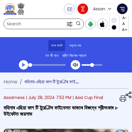
Language Selecti
Me
Search
শুনক বাতৰি
সন্ধ্যার খবর
মন কী বাত
স্ক্ৰীণ ৰিডাৰৰ প্ৰৱেশ
Transcript summary
Home
মহিলাৰ এছিয়া কাপ টি টুৱেণ্টিৰ ফাইনেলত ভাৰতৰ বিৰুদ্ধে শ্রীলংকাৰ ৮ উইকেটত জয়লাভ
খেলা অডিঅ' সন্ধ্যার খবর
Assamese |
July 28, 2024 7:52 PM
| Asia Cup Final
মহিলাৰ এছিয়া কাপ টি টুৱেণ্টিৰ ফাইনেলত ভাৰতৰ বিৰুদ্ধে শ্রীলংকাৰ ৮
উইকেটত জয়লাভ