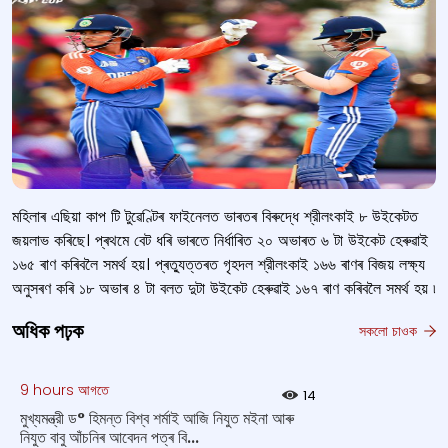
মহিলাৰ এছিয়া কাপ টি টুৱেণ্টিৰ ফাইনেলত ভাৰতৰ বিৰুদ্ধে শ্রীলংকাই ৮ উইকেটত
জয়লাভ কৰিছে। প্ৰথমে বেট ধৰি ভাৰতে নিৰ্ধাৰিত ২০ অভাৰত ৬ টা উইকেট হেৰুৱাই
১৬৫ ৰাণ কৰিবলৈ সমৰ্থ হয়। প্ৰত্যুত্তৰত গৃহদল শ্রীলংকাই ১৬৬ ৰাণৰ বিজয় লক্ষ্য
অনুসৰণ কৰি ১৮ অভাৰ ৪ টা বলত দুটা উইকেট হেৰুৱাই ১৬৭ ৰাণ কৰিবলৈ সমৰ্থ হয় ৷
অধিক পঢ়ক
সকলো চাওক
9 hours আগতে
14
মুখ্যমন্ত্রী ড° হিমন্ত বিশ্ব শর্মাই আজি নিযুত ম‍ইনা আৰু
নিযুত বাবু আঁচনিৰ আবেদন পত্ৰ বি...