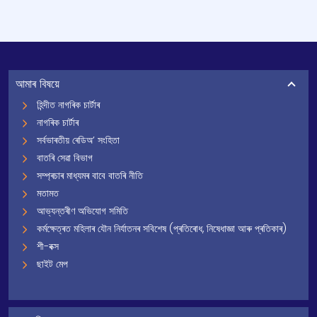
আমাৰ বিষয়ে
হিন্দীত নাগৰিক চাৰ্টাৰ
নাগৰিক চাৰ্টাৰ
সৰ্বভাৰতীয় ৰেডিঅ’ সংহিতা
বাতৰি সেৱা বিভাগ
সম্প্ৰচাৰ মাধ্যমৰ বাবে বাতৰি নীতি
মতামত
আভ্যন্তৰীণ অভিযোগ সমিতি
কৰ্মক্ষেত্ৰত মহিলাৰ যৌন নিৰ্যাতনৰ সবিশেষ (প্ৰতিৰোধ, নিষেধাজ্ঞা আৰু প্ৰতিকাৰ)
শী-বক্স
ছাইট মেপ