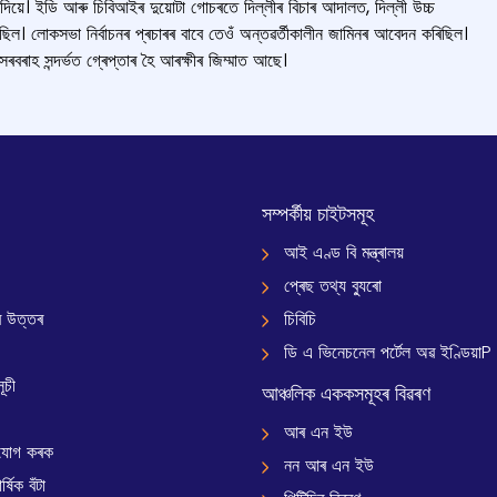
দিয়ে। ইডি আৰু চিবিআইৰ দুয়োটা গোচৰতে দিল্লীৰ বিচাৰ আদালত, দিল্লী উচ্চ
কৰিছিল। লোকসভা নিৰ্বাচনৰ প্ৰচাৰৰ বাবে তেওঁ অন্তৱৰ্তীকালীন জামিনৰ আবেদন কৰিছিল।
সৰবৰাহ সন্দৰ্ভত গ্ৰেপ্তাৰ হৈ আৰক্ষীৰ জিম্মাত আছে।
সম্পৰ্কীয় চাইটসমূহ
আই এণ্ড বি মন্ত্ৰালয়
প্ৰেছ তথ্য ব্যুৰো
 উত্তৰ
চিবিচি
ডি এ ভিনেচনেল পৰ্টেল অৱ ইণ্ডিয়াP
ূচী
আঞ্চলিক এককসমূহৰ বিৱৰণ
আৰ এন ইউ
যোগ কৰক
নন আৰ এন ইউ
্ষিক বঁটা