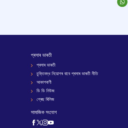
প্ৰসাৰ ভাৰতী
প্ৰসাৰ ভাৰতী
চুক্তিবদ্ধ নিয়োগৰ বাবে প্ৰসাৰ ভাৰতী নীতি
আকাশবাণী
ডি ডি নিউজ
প্ৰেছ ৰিলিজ
সামাজিক সংযোগ