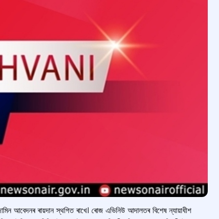
 জামিন আবেদনৰ ৰায়দান স্থগিত ৰাখে। ৰোজ এভিনিউ আদালতৰ বিশেষ ন্যায়াধীশ