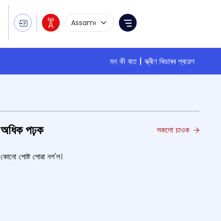
Language Selection
Menu
মন কী বাত
স্ক্ৰীণ ৰিডাৰৰ প্ৰৱেশ
অধিক পঢ়ক
সকলো চাওক
কোনো পোষ্ট পোৱা নগ'ল।