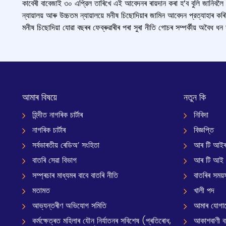
কাবেৰী বাবেজাই ৩০ এপ্রিল তাৰিখে এই আবেদনৰ ৰায়দান কৰা হ’ব বুলি জানিবলৈ 
ন্যায়ালয় আৰু উচ্চতম ন্যায়ালয়ে মনীষ চিছোদিয়াৰ জামিন আবেদন প্রত্যাহাৰ 
মনীষ চিছোদিয়া যোৱা বছৰৰ ফেব্ৰুৱাৰীৰ পৰা সুৰা নীতি গোচৰ সম্পৰ্কীয় অবৈধ ধন 
আমাৰ বিষয়ে
নতুন কি
হিন্দীত নাগৰিক চাৰ্টাৰ
নিবিদা
নাগৰিক চাৰ্টাৰ
বিজ্ঞপ্তি
সৰ্বভাৰতীয় ৰেডিঅ’ সংহিতা
আৰ টি আইৰ
বাতৰি সেৱা বিভাগ
আৰ টি আই
সম্প্ৰচাৰ মাধ্যমৰ বাবে বাতৰি নীতি
বাতৰিৰ সময়স
মতামত
খালী পদ
আভ্যন্তৰীণ অভিযোগ সমিতি
আমাৰ যোগা
কৰ্মক্ষেত্ৰত মহিলাৰ যৌন নিৰ্যাতনৰ সবিশেষ (প্ৰতিৰোধ,
আকাশবাণী বাৰ