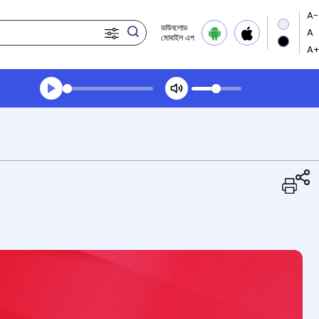
ডাউনলোড
মোবাইল এপ
Transcript summary
খেলা অডিঅ' সন্ধ্যার খবর