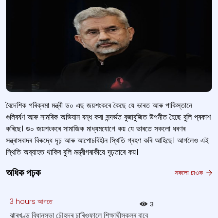
বৈদেশিক পৰিক্ৰমা মন্ত্ৰী ড০ এছ জয়শংকৰে কৈছে যে ভাৰত আৰু পাকিস্তানে
গুলিবর্ষণ আৰু সামৰিক অভিযান বন্ধ কৰা সন্দৰ্ভত বুজাবুজিত উপনীত হৈছে বুলি প্ৰকাশ
কৰিছে। ড০ জয়শংকৰে সামাজিক মাধ্যমযোগে কয় যে ভাৰতে সকলো ধৰণৰ
সন্ত্ৰাসবাদৰ বিৰুদ্ধে দৃঢ় আৰু আপোচবিহীন স্থিতি গ্ৰহণ কৰি আহিছে। আগলৈও এই
স্থিতি অব্যাহত থাকিব বুলি মন্ত্ৰীগৰাকীয়ে দৃঢ়তাৰে কয়।
অধিক পঢ়ক
সকলো চাওক
3 hours আগতে
3
ঝাৰখণ্ড বিধানসভা চৌহদৰ চাৰিওফালে শিক্ষার্থীসকলৰ বাবে