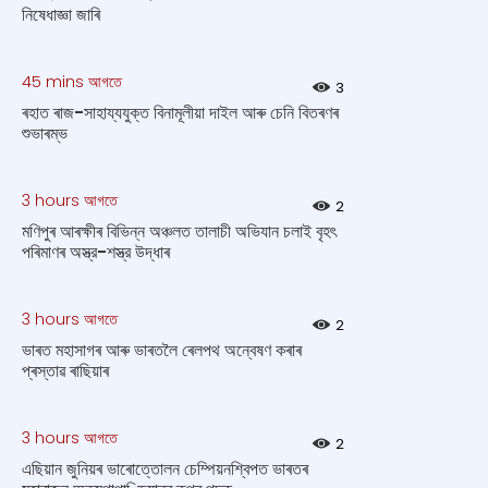
নিষেধাজ্ঞা জাৰি
45 mins আগতে
3
ৰহাত ৰাজ-সাহায্যযুক্ত বিনামূলীয়া দাইল আৰু চেনি বিতৰণৰ
শুভাৰম্ভ
3 hours আগতে
2
মণিপুৰ আৰক্ষীৰ বিভিন্ন অঞ্চলত তালাচী অভিযান চলাই বৃহৎ
পৰিমাণৰ অস্ত্র-শস্ত্র উদ্ধাৰ
3 hours আগতে
2
ভাৰত মহাসাগৰ আৰু ভাৰতলৈ ৰেলপথ অন্বেষণ কৰাৰ
প্ৰস্তাৱ ৰাছিয়াৰ
3 hours আগতে
2
এছিয়ান জুনিয়ৰ ভাৰোত্তোলন চেম্পিয়নশ্বিপত ভাৰতৰ