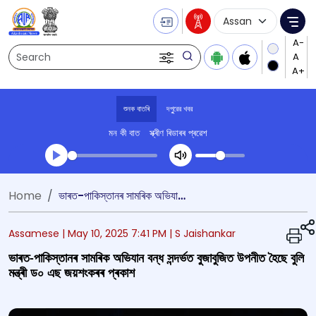
Language Selecti
Me
Search
শুনক বাতৰি
দপুুরের খবর
মন কী বাত
স্ক্ৰীণ ৰিডাৰৰ প্ৰৱেশ
Transcript summary
Home
ভাৰত-পাকিস্তানৰ সামৰিক অভিযান বন্ধ সন্দৰ্ভত বুজাবুজিত উপনীত হৈছে বুলি মন্ত্ৰী ড০ এছ জয়শংকৰৰ প্ৰকাশ
খেলা অডিঅ' দপুুরের খবর
Assamese |
May 10, 2025 7:41 PM
| S Jaishankar
ভাৰত-পাকিস্তানৰ সামৰিক অভিযান বন্ধ সন্দৰ্ভত বুজাবুজিত উপনীত হৈছে বুলি
মন্ত্ৰী ড০ এছ জয়শংকৰৰ প্ৰকাশ