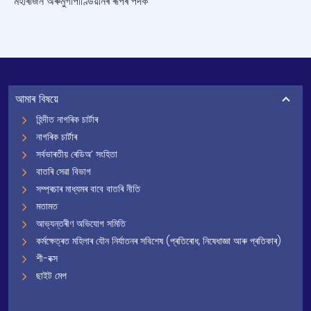
মহাৰাজন অৰুমুগাপাণ্ডিয়ানৰ ৰূপৰ পদক
আমাৰ বিষয়ে
হিন্দীত নাগৰিক চাৰ্টাৰ
নাগৰিক চাৰ্টাৰ
সৰ্বভাৰতীয় ৰেডিঅ’ সংহিতা
বাতৰি সেৱা বিভাগ
সম্প্ৰচাৰ মাধ্যমৰ বাবে বাতৰি নীতি
মতামত
আভ্যন্তৰীণ অভিযোগ সমিতি
কৰ্মক্ষেত্ৰত মহিলাৰ যৌন নিৰ্যাতনৰ সবিশেষ (প্ৰতিৰোধ, নিষেধাজ্ঞা আৰু প্ৰতিকাৰ)
শী-বক্স
ছাইট মেপ