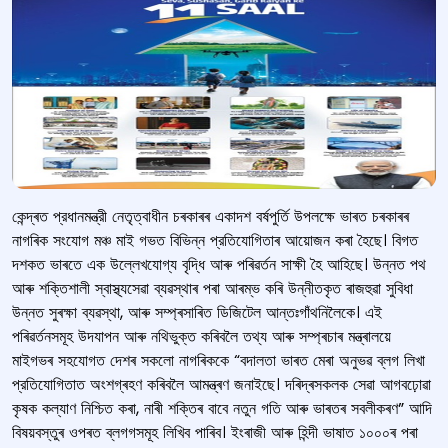
কেন্দ্ৰত প্রধানমন্ত্রী নেতৃত্বাধীন চৰকাৰৰ একাদশ বর্ষপুর্তি উপলক্ষে ভাৰত চৰকাৰৰ
নাগৰিক সংযোগ মঞ্চ মাই গভত বিভিন্ন প্রতিযোগিতাৰ আয়োজন কৰা হৈছে। বিগত
দশকত ভাৰতে এক উল্লেখযোগ্য বৃদ্ধি আৰু পৰিৱৰ্তন সাক্ষী হৈ আহিছে। উন্নত পথ
আৰু শক্তিশালী স্বাস্থ্যসেৱা ব্যৱস্থাৰ পৰা আৰম্ভ কৰি উন্নীতকৃত ৰাজহুৱা সুবিধা
উন্নত সুৰক্ষা ব্যৱস্থা, আৰু সম্প্ৰসাৰিত ডিজিটেল আন্তঃগাঁথনিলৈকে। এই
পৰিৱৰ্তনসমূহ উদযাপন আৰু নথিভুক্ত কৰিবলৈ তথ্য আৰু সম্প্ৰচাৰ মন্ত্ৰালয়ে
মাইগভৰ সহযোগত দেশৰ সকলো নাগৰিককে “বদালতা ভাৰত মেৰা অনুভৱ ব্লগ লিখা
প্রতিযোগিতাত অংশগ্ৰহণ কৰিবলৈ আমন্ত্ৰণ জনাইছে। দৰিদ্ৰসকলক সেৱা আগবঢ়োৱা
কৃষক কল্যাণ নিশ্চিত কৰা, নাৰী শক্তিৰ বাবে নতুন গতি আৰু ভাৰতৰ সবলীকৰণ” আদি
বিষয়বস্তুৰ ওপৰত ব্লগগসমূহ লিখিব পাৰিব। ইংৰাজী আৰু হিন্দী ভাষাত ১০০০ৰ পৰা