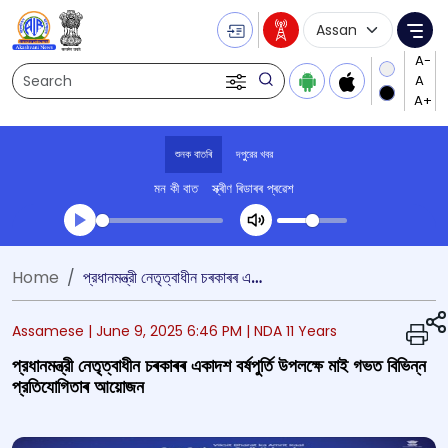
Language Selecti
Me
Search
শুনক বাতৰি
দপুুরের খবর
মন কী বাত
স্ক্ৰীণ ৰিডাৰৰ প্ৰৱেশ
Transcript summary
Home
প্রধানমন্ত্রী নেতৃত্বাধীন চৰকাৰৰ একাদশ বর্ষপুর্তি উপলক্ষে মাই গভত বিভিন্ন প্রতিযোগিতাৰ আয়োজন
খেলা অডিঅ' দপুুরের খবর
Assamese |
June 9, 2025 6:46 PM
| NDA 11 Years
প্রধানমন্ত্রী নেতৃত্বাধীন চৰকাৰৰ একাদশ বর্ষপুর্তি উপলক্ষে মাই গভত বিভিন্ন
প্রতিযোগিতাৰ আয়োজন