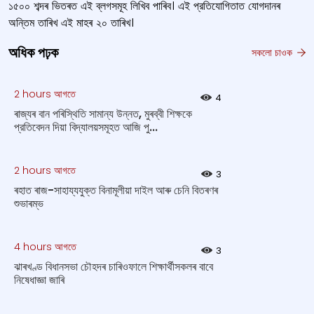
১৫০০ শব্দৰ ভিতৰত এই ব্লগসমূহ লিখিব পাৰিব। এই প্রতিযোগিতাত যোগদানৰ
অন্তিম তাৰিখ এই মাহৰ ২০ তাৰিখ।
অধিক পঢ়ক
সকলো চাওক
2 hours আগতে
4
ৰাজ্যৰ বান পৰিস্থিতি সামান্য উন্নত, মুৰব্বী শিক্ষকে
প্রতিবেদন দিয়া বিদ্যালয়সমূহত আজি পু...
2 hours আগতে
3
ৰহাত ৰাজ-সাহায্যযুক্ত বিনামূলীয়া দাইল আৰু চেনি বিতৰণৰ
শুভাৰম্ভ
4 hours আগতে
3
ঝাৰখণ্ড বিধানসভা চৌহদৰ চাৰিওফালে শিক্ষার্থীসকলৰ বাবে
নিষেধাজ্ঞা জাৰি