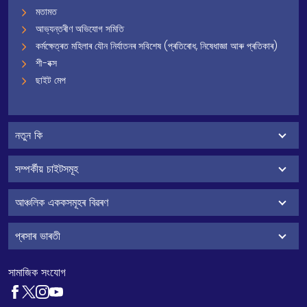
মতামত
আভ্যন্তৰীণ অভিযোগ সমিতি
কৰ্মক্ষেত্ৰত মহিলাৰ যৌন নিৰ্যাতনৰ সবিশেষ (প্ৰতিৰোধ, নিষেধাজ্ঞা আৰু প্ৰতিকাৰ)
শী-বক্স
ছাইট মেপ
নতুন কি
সম্পৰ্কীয় চাইটসমূহ
আঞ্চলিক এককসমূহৰ বিৱৰণ
প্ৰসাৰ ভাৰতী
সামাজিক সংযোগ