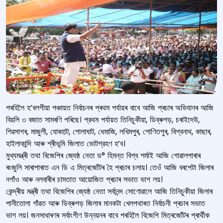
পৰহিলৈ হ’বলগীয়া পঞ্চায়ত নিৰ্বাচনৰ প্ৰথম পৰ্যায়ৰ বাবে আজি প্ৰচাৰ অভিযানৰ আজি
বিয়লি ৩ বজাত সামৰণি পৰিছে। প্রথম পৰ্যায়ত তিনিচুকীয়া, ডিব্ৰুগড়, চৰাইদেউ,
শিৱসাগৰ, মাজুলী, যোৰহাট, গোলাঘাট, ধেমাজি, লখিমপুৰ, শোণিতপুৰ, বিশ্বনাথ, কাছাৰ,
হাইলাকান্দি আৰু শ্ৰীভূমি জিলাত ভোটগ্রহণ হ’ব।
মুখ্যমন্ত্ৰী তথা বিজেপিৰ জ্যেষ্ঠ নেতা ড° হিমন্ত বিশ্ব শৰ্মাই আজি গোৱালপাৰাৰ
ৰংজুলি সাৰাপাৰাত এন ডি এ মিত্ৰজোঁটৰ হৈ প্ৰচাৰ চলায়। তেওঁ আজি বৰপেটা জিলাৰ
নগাঁও আৰু নলবাৰীৰ চামতাত আয়োজিত প্ৰচাৰ সভাত ভাগ লয়।
কেন্দ্ৰীয় মন্ত্ৰী তথা বিজেপিৰ জ্যেষ্ঠ নেতা সৰ্বানন্দ সোণোৱালে আজি তিনিচুকীয়া জিলাৰ
পানীতোলা গাঁৱত আৰু ডিব্ৰুগড় জিলাৰ মানকটা খেলপথাৰত নিৰ্বাচনী প্ৰচাৰ সভাত
ভাগ লয়। জনসাধাৰণৰ সৰ্বাংগীণ উন্নয়নৰ বাবে পৰহিলৈ বিজেপি মিত্ৰজোঁটৰ প্ৰাৰ্থীক