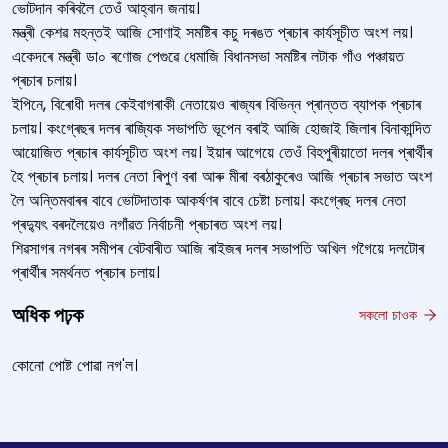
ভোটদান কৰিবলৈ তেওঁ আহ্বান জনায়।
মন্ত্ৰী কেশৱ মহন্তই আজি সোণাই সমষ্টিৰ কচু দৰঙত প্ৰচাৰ কাৰ্যসূচীত অংশ লয়।
একেদৰে মন্ত্ৰী ডা০ ৰণোজ পেগুৱে ধেমাজি বিধানসভা সমষ্টিৰ লটাক গাঁও পঞ্চায়ত
প্ৰচাৰ চলায়।
ইপিনে, বিৰোধী দলৰ কেইবাগৰাকী নেতায়েও ৰাজ্যৰ বিভিন্ন প্ৰান্তত ব্যাপক প্ৰচাৰ
চলায়। কংগ্ৰেছৰ দলৰ ৰাজ্যিক সভাপতি ভূপেন বৰাই আজি হোজাই জিলাৰ বিনাকান্দিত
আয়োজিত প্ৰচাৰ কাৰ্যসূচীত অংশ লয়। ইয়াৰ আগেয়ে তেওঁ বিহপুৰীয়াতো দলৰ প্ৰাৰ্থীৰ
হৈ প্ৰচাৰ চলায়। দলৰ নেতা ৰিপুণ বৰা আৰু মীৰা বৰঠাকুৰেও আজি প্ৰচাৰ সভাত অংশ
লৈ অন্তিমবাৰৰ বাবে ভোটদাতাক আকৰ্ষণৰ বাবে চেষ্টা চলায়। কংগ্ৰেছ দলৰ নেতা
প্ৰদ্যুৎ বৰদলৈয়েও নগাঁৱত নিৰ্বাচনী প্ৰচাৰত অংশ লয়।
শিৱসাগৰ নগৰৰ সমীপৰ বেটবাৰীত আজি ৰাইজৰ দলৰ সভাপতি অখিল গগৈয়ে দলটোৰ
প্ৰাৰ্থীৰ সমৰ্থনত প্ৰচাৰ চলায়।
অধিক পঢ়ক
সকলো চাওক
কোনো পোষ্ট পোৱা নগ'ল।