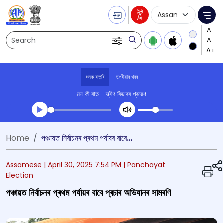
Language Selecti
Me
Search
শুনক বাতৰি
দুপৰীয়াৰ খবৰ
মন কী বাত
স্ক্ৰীণ ৰিডাৰৰ প্ৰৱেশ
Transcript summary
Home
পঞ্চায়ত নিৰ্বাচনৰ প্ৰথম পৰ্যায়ৰ বাবে প্ৰচাৰ অভিযানৰ সামৰণি
খেলা অডিঅ' দুপৰীয়াৰ খবৰ
Assamese |
April 30, 2025 7:54 PM
| Panchayat
Election
পঞ্চায়ত নিৰ্বাচনৰ প্ৰথম পৰ্যায়ৰ বাবে প্ৰচাৰ অভিযানৰ সামৰণি