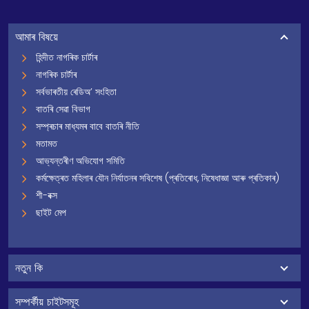
আমাৰ বিষয়ে
হিন্দীত নাগৰিক চাৰ্টাৰ
নাগৰিক চাৰ্টাৰ
সৰ্বভাৰতীয় ৰেডিঅ’ সংহিতা
বাতৰি সেৱা বিভাগ
সম্প্ৰচাৰ মাধ্যমৰ বাবে বাতৰি নীতি
মতামত
আভ্যন্তৰীণ অভিযোগ সমিতি
কৰ্মক্ষেত্ৰত মহিলাৰ যৌন নিৰ্যাতনৰ সবিশেষ (প্ৰতিৰোধ, নিষেধাজ্ঞা আৰু প্ৰতিকাৰ)
শী-বক্স
ছাইট মেপ
নতুন কি
সম্পৰ্কীয় চাইটসমূহ