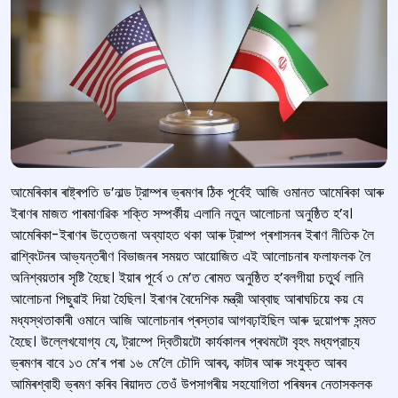
আমেৰিকাৰ ৰাষ্ট্ৰপতি ড’নাল্ড ট্রাম্পৰ ভ্ৰমণৰ ঠিক পূৰ্বেই আজি ওমানত আমেৰিকা আৰু
ইৰাণৰ মাজত পাৰমাণৱিক শক্তি সম্পর্কীয় এলানি নতুন আলোচনা অনুষ্ঠিত হ’ব।
আমেৰিকা-ইৰাণৰ উত্তেজনা অব্যাহত থকা আৰু ট্রাম্প প্ৰশাসনৰ ইৰাণ নীতিক লৈ
ৱাশ্বিংটনৰ আভ্যন্তৰীণ বিভাজনৰ সময়ত আয়োজিত এই আলোচনাৰ ফলাফলক লৈ
অনিশ্বয়তাৰ সৃষ্টি হৈছে। ইয়াৰ পূৰ্বে ৩ মে’ত ৰোমত অনুষ্ঠিত হ’বলগীয়া চতুর্থ লানি
আলোচনা পিছুৱাই দিয়া হৈছিল। ইৰাণৰ বৈদেশিক মন্ত্রী আব্বাছ আৰাঘচিয়ে কয় যে
মধ্যস্থতাকাৰী ওমানে আজি আলোচনাৰ প্ৰস্তাৱ আগবঢ়াইছিল আৰু দুয়োপক্ষ সন্মত
হৈছে। উল্লেখযোগ্য যে, ট্রাম্পে দ্বিতীয়টো কাৰ্যকালৰ প্ৰথমটো বৃহৎ মধ্যপ্রাচ্য
ভ্ৰমণৰ বাবে ১৩ মে’ৰ পৰা ১৬ মে’লৈ চৌদি আৰব, কাটাৰ আৰু সংযুক্ত আৰব
আমিৰশ্বাহী ভ্ৰমণ কৰিব ৰিয়াদত তেওঁ উপসাগৰীয় সহযোগিতা পৰিষদৰ নেতাসকলক