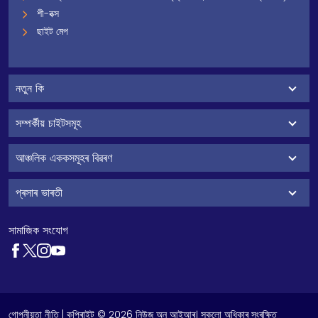
শী-বক্স
ছাইট মেপ
নতুন কি
সম্পৰ্কীয় চাইটসমূহ
আঞ্চলিক এককসমূহৰ বিৱৰণ
প্ৰসাৰ ভাৰতী
সামাজিক সংযোগ
গোপনীয়তা নীতি
| কপিৰাইট © 2026 নিউজ অন আইআৰ। সকলো অধিকাৰ সংৰক্ষিত