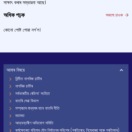
সাক্ষাৎ কৰাৰ সম্ভাৱনা আছে।
অধিক পঢ়ক
সকলো চাওক
কোনো পোষ্ট পোৱা নগ'ল।
আমাৰ বিষয়ে
হিন্দীত নাগৰিক চাৰ্টাৰ
নাগৰিক চাৰ্টাৰ
সৰ্বভাৰতীয় ৰেডিঅ’ সংহিতা
বাতৰি সেৱা বিভাগ
সম্প্ৰচাৰ মাধ্যমৰ বাবে বাতৰি নীতি
মতামত
আভ্যন্তৰীণ অভিযোগ সমিতি
কৰ্মক্ষেত্ৰত মহিলাৰ যৌন নিৰ্যাতনৰ সবিশেষ (প্ৰতিৰোধ, নিষেধাজ্ঞা আৰু প্ৰতিকাৰ)