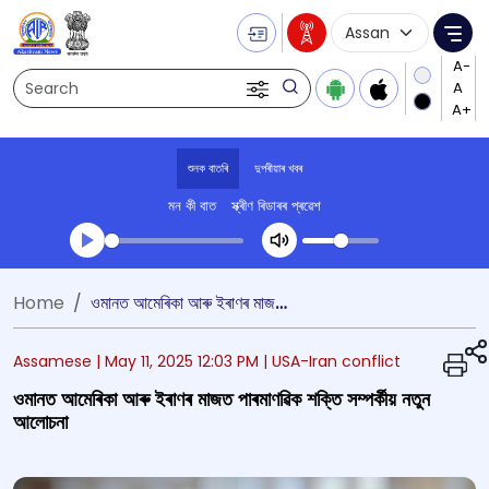
Language Selecti
Me
Search
শুনক বাতৰি
দুপৰীয়াৰ খবৰ
মন কী বাত
স্ক্ৰীণ ৰিডাৰৰ প্ৰৱেশ
Transcript summary
Home
ওমানত আমেৰিকা আৰু ইৰাণৰ মাজত পাৰমাণৱিক শক্তি সম্পর্কীয় নতুন আলোচনা
খেলা অডিঅ' দুপৰীয়াৰ খবৰ
Assamese |
May 11, 2025 12:03 PM
| USA-Iran conflict
ওমানত আমেৰিকা আৰু ইৰাণৰ মাজত পাৰমাণৱিক শক্তি সম্পর্কীয় নতুন
আলোচনা