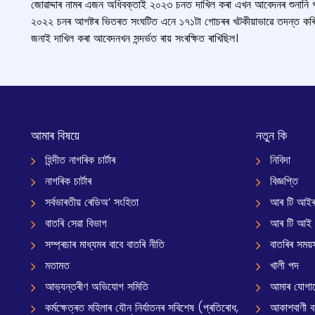
জোৱাদ্দাৰ নামৰ এজন অধিবক্তাই ২০২৩ চনত দাখিল কৰা এখন আবেদনৰ শুনানি গ্রহ
২০২২ চনৰ আগষ্টৰ ভিতৰত সংঘটিত এনে ১৭১টা গোচৰৰ খটকীয়াভাৱে তদন্ত কৰিবলৈ নি
জনাই দাখিল কৰা আবেদনখন সন্দৰ্ভত ৰায় সংৰক্ষিত ৰাখিছিল।
আমাৰ বিষয়ে
নতুন কি
হিন্দীত নাগৰিক চাৰ্টাৰ
নিবিদা
নাগৰিক চাৰ্টাৰ
বিজ্ঞপ্তি
সৰ্বভাৰতীয় ৰেডিঅ’ সংহিতা
আৰ টি আইৰ
বাতৰি সেৱা বিভাগ
আৰ টি আই
সম্প্ৰচাৰ মাধ্যমৰ বাবে বাতৰি নীতি
বাতৰিৰ সময়স
মতামত
খালী পদ
আভ্যন্তৰীণ অভিযোগ সমিতি
আমাৰ যোগা
কৰ্মক্ষেত্ৰত মহিলাৰ যৌন নিৰ্যাতনৰ সবিশেষ (প্ৰতিৰোধ,
আকাশবাণী বাৰ