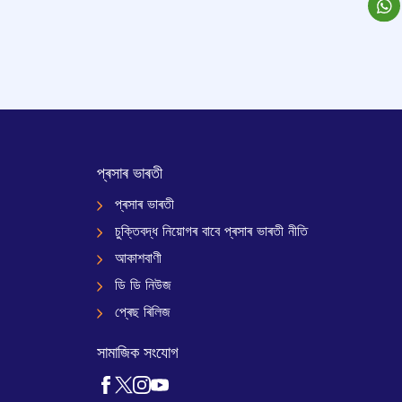
প্ৰসাৰ ভাৰতী
প্ৰসাৰ ভাৰতী
চুক্তিবদ্ধ নিয়োগৰ বাবে প্ৰসাৰ ভাৰতী নীতি
আকাশবাণী
ডি ডি নিউজ
প্ৰেছ ৰিলিজ
সামাজিক সংযোগ