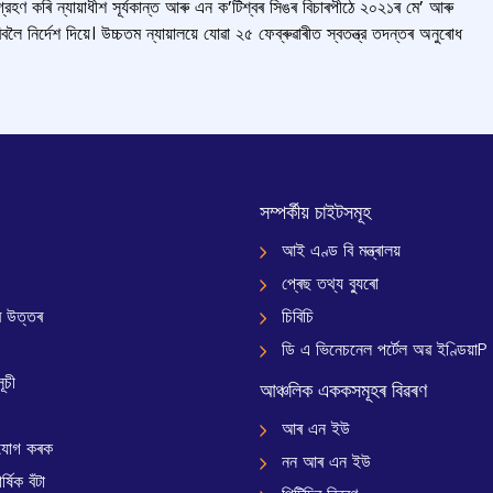
ণ কৰি ন্যায়াধীশ সূর্যকান্ত আৰু এন ক’টিশ্বৰ সিঙৰ বিচাৰপীঠে ২০২১ৰ মে’ আৰু
ৰ্দেশ দিয়ে। উচ্চতম ন্যায়ালয়ে যোৱা ২৫ ফেব্ৰুৱাৰীত স্বতন্ত্র তদন্তৰ অনুৰোধ
সম্পৰ্কীয় চাইটসমূহ
আই এণ্ড বি মন্ত্ৰালয়
প্ৰেছ তথ্য ব্যুৰো
 উত্তৰ
চিবিচি
ডি এ ভিনেচনেল পৰ্টেল অৱ ইণ্ডিয়াP
ূচী
আঞ্চলিক এককসমূহৰ বিৱৰণ
আৰ এন ইউ
যোগ কৰক
নন আৰ এন ইউ
্ষিক বঁটা