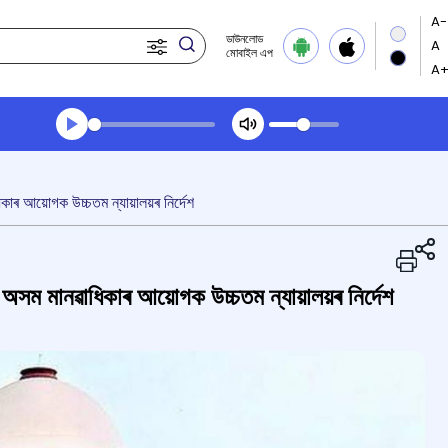
ডাউনলোড
মোবাইল এপ
Transcript summary
খেলা অডিঅ' সন্ধ্যার খবর
াৰ আয়োগক উচ্চতম ন্যায়ালয়ৰ নিৰ্দেশ
অসম মানৱাধিকাৰ আয়োগক উচ্চতম ন্যায়ালয়ৰ নিৰ্দেশ