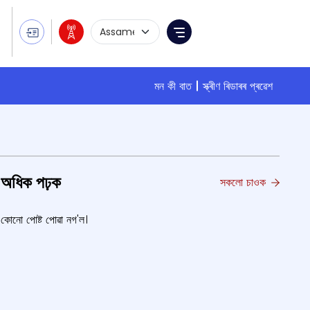
Language Selection
Menu
মন কী বাত
স্ক্ৰীণ ৰিডাৰৰ প্ৰৱেশ
অধিক পঢ়ক
সকলো চাওক
কোনো পোষ্ট পোৱা নগ'ল।