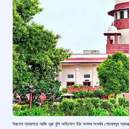
উচ্চতম ন্যায়ালয়ে আজি ভুৱা বুলি অভিযোগ উঠা অসমৰ সংঘৰ্ষৰ গোচৰসমূহ স্বতন