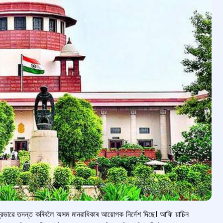
্ত্রভাৱে তদন্ত কৰিবলৈ অসম মানৱাধিকাৰ আয়োগক নিৰ্দেশ দিছে। আফি য়াচিন